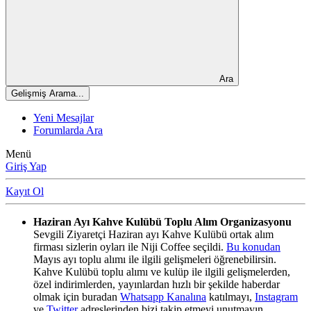
Ara
Gelişmiş Arama...
Yeni Mesajlar
Forumlarda Ara
Menü
Giriş Yap
Kayıt Ol
Haziran Ayı Kahve Kulübü Toplu Alım Organizasyonu
Sevgili Ziyaretçi Haziran ayı Kahve Kulübü ortak alım
firması sizlerin oyları ile Niji Coffee seçildi.
Bu konudan
Mayıs ayı toplu alımı ile ilgili gelişmeleri öğrenebilirsin.
Kahve Kulübü toplu alımı ve kulüp ile ilgili gelişmelerden,
özel indirimlerden, yayınlardan hızlı bir şekilde haberdar
olmak için buradan
Whatsapp Kanalına
katılmayı,
Instagram
ve
Twitter
adreslerinden bizi takip etmeyi unutmayın.