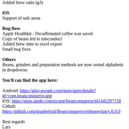
Added brew ratio (g/l)
iOS
Support of safe areas
Bug fixes
Apple Healthkit - Decaffeinated coffee was saved
Copy of beans led to misconduct
Added brew time to excel export
Small bug fixes
Others
Beans, grinders and preparation methods are now sorted alphabetic
in dropdowns
You'll can find the app here:
Android:
https://play.google.com/store/apps/details?
id=com.beanconqueror.app
iOS: ‎
https://apps.apple.com/us/app/beanconqueror/id1445297158
Github:
https://github.com/graphefruit/Beanconqueror/releases/tag/v.6.0.0
Best regards
Lars