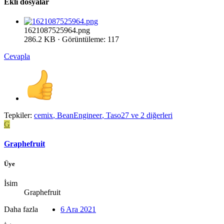
Ekli dosyalar
1621087525964.png
286.2 KB · Görüntüleme: 117
Cevapla
Tepkiler:
cemix
,
BeanEngineer
,
Taso27
ve 2 diğerleri
G
Graphefruit
Üye
İsim
Graphefruit
Daha fazla
6 Ara 2021