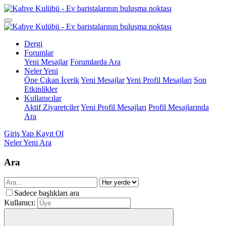
Dergi
Forumlar
Yeni Mesajlar
Forumlarda Ara
Neler Yeni
Öne Çıkan İçerik
Yeni Mesajlar
Yeni Profil Mesajları
Son
Etkinlikler
Kullanıcılar
Aktif Ziyaretçiler
Yeni Profil Mesajları
Profil Mesajlarında
Ara
Giriş Yap
Kayıt Ol
Neler Yeni
Ara
Ara
Sadece başlıkları ara
Kullanıcı: