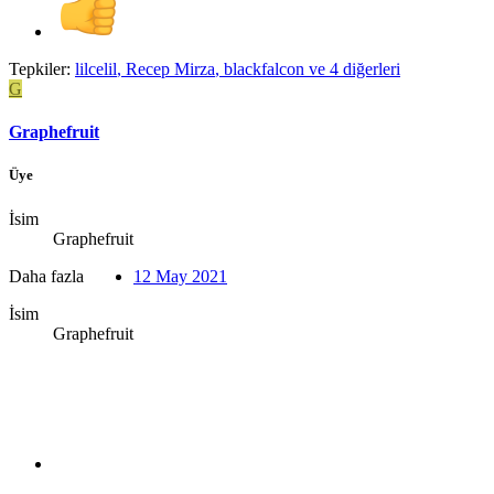
Tepkiler:
lilcelil
,
Recep Mirza
,
blackfalcon
ve 4 diğerleri
G
Graphefruit
Üye
İsim
Graphefruit
Daha fazla
12 May 2021
İsim
Graphefruit