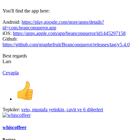
You'll find the app here:
Android:
https://play.google.com/store/apps/details?
id=com.beanconqueror.app
iOS:
https://apps.apple.com/app/beanconqueror/id1445297158
Github:
https://github.com/graphefruit/Beanconqueror/releases/tag/v5.4.0
Best regards
Lars
Cevapla
Tepkiler:
veto
,
mustafa yetiskin
,
cavit
ve 6 diğerleri
whiscoffeer
Barista