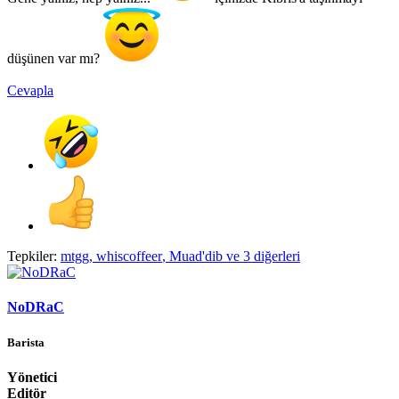
düşünen var mı?
Cevapla
Tepkiler:
mtgg
,
whiscoffeer
,
Muad'dib
ve 3 diğerleri
NoDRaC
Barista
Yönetici
Editör