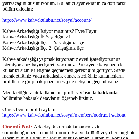
yarıyacağını düşünüyorum. Kullanıcı ayar ekranınıza dört farklı
bölüm ekledim:
https://www.kahvekulubu.net/sosyal/account/
Kahve Arkadaşlığı İstiyor musunuz? Evet/Hayır
Kahve Arkadaşlığı İl: Yaşadığınız il.
Kahve Arkadaşlığı İlçe 1: Yaşadığınız ilçe
Kahve Arkadaşlığı İlçe 2: Çalıştığınız ilçe
Kahve arkadaşlığı yapmak istiyorsanız eveti işaretliyorsunuz
istemiyorsanız hayırı işaretliyorsunuz. Bu sayede karşınızda ki
kullanıcı sizinle iletişime geçmemesi gerektiğini görüyor. Sizde
merak ettiğiniz yada arkadaşlık etmek istediğiniz kullanıcıların
profillerine girip bakıp özel mesaj ile iletişime geçebilirsiniz.
Merak ettiğiniz bir kullanıcının profil sayfasında
hakkında
bölümüne bakarak detaylarını öğrenebilirsiniz.
Örnek benim profil sayfam:
https://www.kahvekulubu.net/sosyal/members/nodrac.1/#about
Önemli Not:
Arkadaşlık kurmak tamamen sizin
sorumluluğunuzda olan bir durum. Kahve kulübü veya herhangi bir
şahsın bununla ilgili bir sorumluluğu olamaz. Lütfen bu konu da