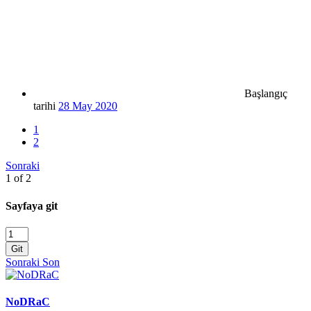
Başlangıç
tarihi
28 May 2020
1
2
Sonraki
1 of 2
Sayfaya git
Git
Sonraki
Son
NoDRaC