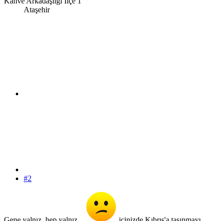
Kahve Arkadaşlığı İlçe 1
Ataşehir
#2
Gene yalnız, hep yalnız...
içinizde Kıbrıs'a taşınmayı