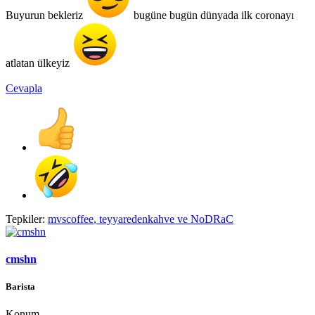
Buyurun bekleriz
bugüne bugün dünyada ilk coronayı
atlatan ülkeyiz
Cevapla
Tepkiler:
mvscoffee
,
teyyaredenkahve
ve
NoDRaC
cmshn
Barista
Konum