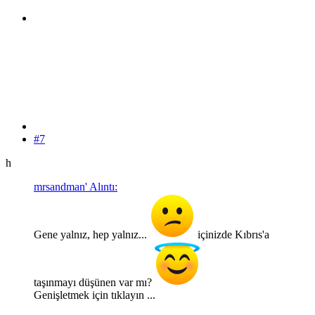
#7
h
mrsandman' Alıntı:
Gene yalnız, hep yalnız...
içinizde Kıbrıs'a
taşınmayı düşünen var mı?
Genişletmek için tıklayın ...