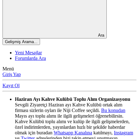
Ara
Gelişmiş Arama...
Yeni Mesajlar
Forumlarda Ara
Menü
Giriş Yap
Kayıt Ol
Haziran Ayı Kahve Kulübü Toplu Alım Organizasyonu
Sevgili Ziyaretçi Haziran ayı Kahve Kulübü ortak alım
firması sizlerin oyları ile Niji Coffee seçildi.
Bu konudan
Mayıs ayı toplu alımı ile ilgili gelişmeleri öğrenebilirsin.
Kahve Kulübü toplu alımı ve kulüp ile ilgili gelişmelerden,
özel indirimlerden, yayınlardan hızlı bir şekilde haberdar
olmak için buradan
Whatsapp Kanalına
katılmayı,
Instagram
ve
Twitter
adreslerinden bizi takip etmeyi unutmayın.