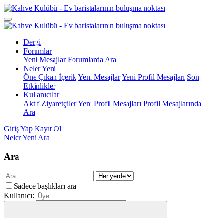
Dergi
Forumlar
Yeni Mesajlar
Forumlarda Ara
Neler Yeni
Öne Çıkan İçerik
Yeni Mesajlar
Yeni Profil Mesajları
Son
Etkinlikler
Kullanıcılar
Aktif Ziyaretçiler
Yeni Profil Mesajları
Profil Mesajlarında
Ara
Giriş Yap
Kayıt Ol
Neler Yeni
Ara
Ara
Sadece başlıkları ara
Kullanıcı: