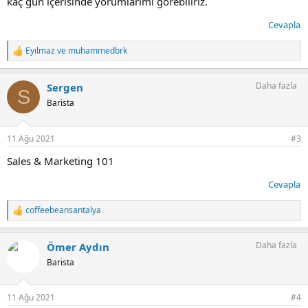
kaç gün içerisinde yorumlarımı görebiliriz.
Cevapla
Eyılmaz
ve
muhammedbrk
T
e
p
Daha fazla
Sergen
k
S
i
Barista
l
e
r
11 Ağu 2021
#3
:
Sales & Marketing 101
Cevapla
coffeebeansantalya
T
e
p
Daha fazla
Ömer Aydın
k
i
Barista
l
e
r
11 Ağu 2021
#4
: