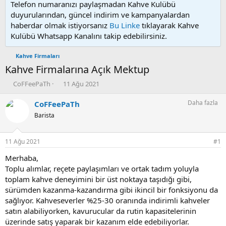
Telefon numaranızı paylaşmadan Kahve Kulübü
duyurularından, güncel indirim ve kampanyalardan
haberdar olmak istiyorsanız
Bu Linke
tıklayarak Kahve
Kulübü Whatsapp Kanalını takip edebilirsiniz.
Kahve Firmaları
Kahve Firmalarına Açık Mektup
K
B
CoFFeePaTh
11 Ağu 2021
o
a
n
ş
Daha fazla
CoFFeePaTh
u
l
Barista
y
a
u
n
b
g
11 Ağu 2021
#1
a
ı
ş
ç
Merhaba,
l
t
Toplu alımlar, reçete paylaşımları ve ortak tadım yoluyla
a
a
toplam kahve deneyimini bir üst noktaya taşıdığı gibi,
t
r
sürümden kazanma-kazandırma gibi ikincil bir fonksiyonu da
a
i
sağlıyor. Kahveseverler %25-30 oranında indirimli kahveler
n
h
satın alabiliyorken, kavurucular da rutin kapasitelerinin
i
üzerinde satış yaparak bir kazanım elde edebiliyorlar.