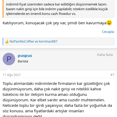
indirimli fiyat üzerinden sadece kar edildiğini düşünmemek lazım.
bazen nakit girişi için bile indirim yapılabilir, nitekim özellikle küçük
işletmelerde en önemli konu cash flowdur vs.
Katılıyorum, konuşacak çok şey var, şimdi ben kavurmaya
Cevapla
NoPainNoCoffee
ve
kornman887
T
e
p
Daha fazla
puspus
k
P
i
Barista
l
e
r
11 Ağu 2021
#7
:
Toplu alımlardaki indirimlerde firmaların kar gözettiğini çok
düşünmüyorum, daha çok nakit girişi ve nitelikli kahve
tüketicisi ile bir iletişim kurma amacı olduğunu
düşünüyorum. Kar elbet vardır ama cuzidir muhtemelen.
Neticede toplu bir girdi yaşanıyor, daha fazla bir yoğunluk da
söz konusu. ama fiyatlardaki artışlar insanları
düşündürmüyor değil..