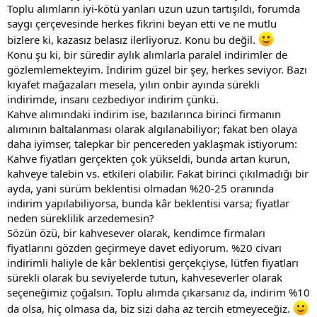
Toplu alımların iyi-kötü yanları uzun uzun tartışıldı, forumda
saygı çerçevesinde herkes fikrini beyan etti ve ne mutlu
bizlere ki, kazasız belasız ilerliyoruz. Konu bu değil.
Konu şu ki, bir süredir aylık alımlarla paralel indirimler de
gözlemlemekteyim. İndirim güzel bir şey, herkes seviyor. Bazı
kıyafet mağazaları mesela, yılın onbir ayında sürekli
indirimde, insanı cezbediyor indirim çünkü.
Kahve alımındaki indirim ise, bazılarınca birinci firmanın
alımının baltalanması olarak algılanabiliyor; fakat ben olaya
daha iyimser, talepkar bir pencereden yaklaşmak istiyorum:
Kahve fiyatları gerçekten çok yükseldi, bunda artan kurun,
kahveye talebin vs. etkileri olabilir. Fakat birinci çıkılmadığı bir
ayda, yani sürüm beklentisi olmadan %20-25 oranında
indirim yapılabiliyorsa, bunda kâr beklentisi varsa; fiyatlar
neden süreklilik arzedemesin?
Sözün özü, bir kahvesever olarak, kendimce firmaları
fiyatlarını gözden geçirmeye davet ediyorum. %20 civarı
indirimli haliyle de kâr beklentisi gerçekçiyse, lütfen fiyatları
sürekli olarak bu seviyelerde tutun, kahveseverler olarak
seçeneğimiz çoğalsın. Toplu alımda çıkarsanız da, indirim %10
da olsa, hiç olmasa da, biz sizi daha az tercih etmeyeceğiz.