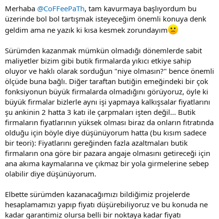
Merhaba
@CoFFeePaTh
, tam kavurmaya başlıyordum bu
üzerinde bol bol tartışmak isteyeceğim önemli konuya denk
geldim ama ne yazık ki kısa kesmek zorundayım
Sürümden kazanmak mümkün olmadığı dönemlerde sabit
maliyetler bizim gibi butik firmalarda yıkıcı etkiye sahip
oluyor ve haklı olarak sorduğun "niye olmasın?" bence önemli
ölçüde buna bağlı. Diğer taraftan butiğin emeğindeki bir çok
fonksiyonun büyük firmalarda olmadığını görüyoruz, öyle ki
büyük firmalar bizlerle aynı işi yapmaya kalkışsalar fiyatlarını
şu ankinin 2 hatta 3 katı ile çarpmaları işten değil... Butik
firmaların fiyatlarının yüksek olması biraz da onların fıtratında
olduğu için böyle diye düşünüyorum hatta (bu kısım sadece
bir teori): Fiyatlarını gereğinden fazla azaltmaları butik
firmaların ona göre bir pazara angaje olmasını getireceği için
ana akıma kaymalarına ve çıkmaz bir yola girmelerine sebep
olabilir diye düşünüyorum.
Elbette sürümden kazanacağımızı bildiğimiz projelerde
hesaplamamızı yapıp fiyatı düşürebiliyoruz ve bu konuda ne
kadar garantimiz olursa belli bir noktaya kadar fiyatı