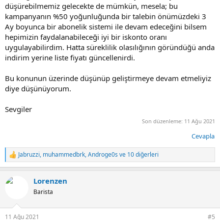
düşürebilmemiz gelecekte de mümkün, mesela; bu
kampanyanın %50 yoğunluğunda bir talebin önümüzdeki 3
Ay boyunca bir abonelik sistemi ile devam edeceğini bilsem
hepimizin faydalanabileceği iyi bir iskonto oranı
uygulayabilirdim. Hatta süreklilik olasılığının göründüğü anda
indirim yerine liste fiyatı güncellenirdi.
Bu konunun üzerinde düşünüp geliştirmeye devam etmeliyiz
diye düşünüyorum.
Sevgiler
Son düzenleme:
11 Ağu 2021
Cevapla
Jabruzzi
,
muhammedbrk
,
Androge0s
ve 10 diğerleri
T
e
p
Lorenzen
k
i
Barista
l
e
r
11 Ağu 2021
#5