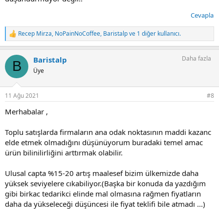
Cevapla
Recep Mirza
,
NoPainNoCoffee
,
Baristalp
ve 1 diğer kullanıcı.
T
e
p
Daha fazla
Baristalp
k
B
i
Üye
l
e
r
11 Ağu 2021
#8
:
Merhabalar ,
Toplu satışlarda firmaların ana odak noktasının maddi kazanc
elde etmek olmadığını düşünüyorum buradaki temel amac
ürün bilinilirliğini arttırmak olabilir.
Ulusal capta %15-20 artış maalesef bizim ülkemizde daha
yüksek seviyelere cıkabiliyor.(Başka bir konuda da yazdığım
gibi birkac tedarikci elinde mal olmasına rağmen fiyatların
daha da yükseleceği düşüncesi ile fiyat teklifi bile atmadı ...)