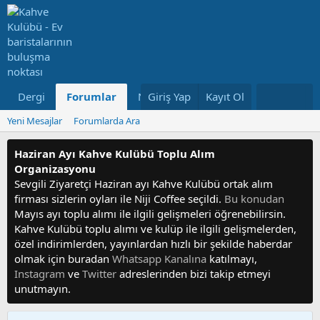
Dergi
Forumlar
Neler Yeni
Giriş Yap
Kayıt Ol
Kullanıcılar
Yeni Mesajlar
Forumlarda Ara
Haziran Ayı Kahve Kulübü Toplu Alım
Organizasyonu
Sevgili Ziyaretçi Haziran ayı Kahve Kulübü ortak alım
firması sizlerin oyları ile Niji Coffee seçildi.
Bu konudan
Mayıs ayı toplu alımı ile ilgili gelişmeleri öğrenebilirsin.
Kahve Kulübü toplu alımı ve kulüp ile ilgili gelişmelerden,
özel indirimlerden, yayınlardan hızlı bir şekilde haberdar
olmak için buradan
Whatsapp Kanalına
katılmayı,
Instagram
ve
Twitter
adreslerinden bizi takip etmeyi
unutmayın.