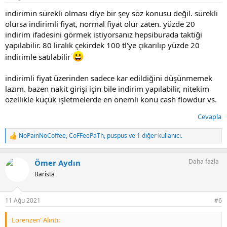
:
indirimin sürekli olması diye bir şey söz konusu değil. sürekli
olursa indirimli fiyat, normal fiyat olur zaten. yüzde 20
indirim ifadesini görmek istiyorsanız hepsiburada taktiği
yapılabilir. 80 liralık çekirdek 100 tl'ye çıkarılıp yüzde 20
indirimle satılabilir
indirimli fiyat üzerinden sadece kar edildiğini düşünmemek
lazım. bazen nakit girişi için bile indirim yapılabilir, nitekim
özellikle küçük işletmelerde en önemli konu cash flowdur vs.
Cevapla
NoPainNoCoffee
,
CoFFeePaTh
,
puspus
ve 1 diğer kullanıcı.
T
e
p
Daha fazla
Ömer Aydın
k
i
Barista
l
e
r
11 Ağu 2021
#6
:
Lorenzen' Alıntı: