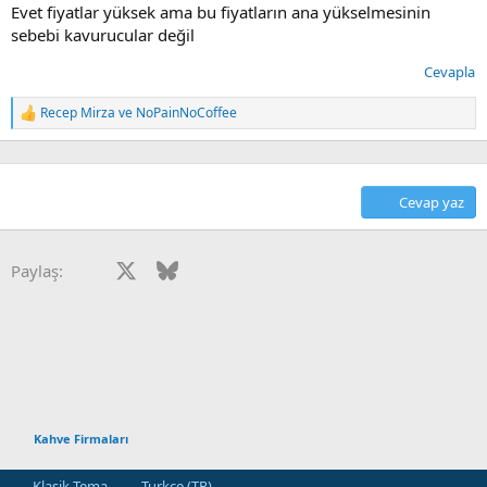
Evet fiyatlar yüksek ama bu fiyatların ana yükselmesinin
sebebi kavurucular değil
Cevapla
Recep Mirza
ve
NoPainNoCoffee
T
e
p
k
i
Cevap yaz
l
e
r
:
Facebook
X
Bluesky
LinkedIn
Reddit
Pinterest
Tumblr
WhatsApp
E-posta
Paylaş:
Kahve Firmaları
Klasik Tema
Turkce (TR)