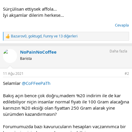
Sürçülisan ettiysek affola...
İyi akşamlar dilerim herkese...
Cevapla
Bazarov0
,
goktugd
,
Funny
ve 13 diğerleri
T
e
p
Daha fazla
NoPainNoCoffee
k
i
Barista
l
e
r
11 Ağu 2021
#2
:
Selamlar
@CoFFeePaTh
Bakış açın bence çok doğru,madem %20 indirim ile de kar
edilebiliyor niçin insanlar normal fiyatı ile 100 Gram alacağına
karınızın %20 eksiği olan fiyattan 250 Gram alarak yine
sürümden kazandırmasın?
Forumumuzda bazı kavurucuların hesapları var,zannımca bir