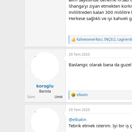
Shanga'yı ziyan etmekten korkm
mililitreden kalan 300 mililitre
Herkese sağlıklı ve iyi kahveli 
KahveseverRaci
,
İNÇELİ
,
cagrierd
T
e
p
29 Tem 2020
k
i
Baslangic olarak bana da guzel
l
e
r
:
koroglu
Barista
elbatin
T
İsim
Umit
e
p
29 Tem 2020
k
i
@elbatin
l
e
Tebrik etmek isterim. Iyi bir iş
r