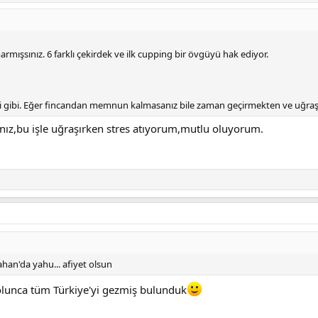
dım,su yetmediği için 125 mililitre ile demledim. Öğütümü 17,50 saniye sürd
vardı,odunsuydu ve çok hafif bir baharatsılık vardı. İkinci turu da ilerleyen d
marmışsınız. 6 farklı çekirdek ve ilk cupping bir övgüyü hak ediyor.
ım ilk notaları sizle paylaşmak istedim. Normalde Tabu Burka'yı fiyatı ne
e kadar teşekkür etsem az. Kahveleri bundan sonra V60'ta deneyeceğim,Ta
 oluşan 50 gram civarı posayı bitkilere gübre olarak kullandım. 900 mililitred
obi gibi. Eğer fincandan memnun kalmasanız bile zaman geçirmekten ve uğra
ler diliyorum.
Ekli dosyayı görüntüle 3665
Ekli dosyayı görüntüle 3666
nız,bu işle uğraşırken stres atıyorum,mutlu oluyorum.
ahan'da yahu... afiyet olsun
lunca tüm Türkiye'yi gezmiş bulunduk