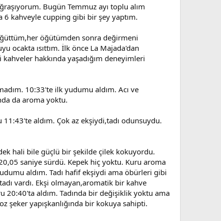
a uğraşıyorum. Bugün Temmuz ayı toplu alım
 6 kahveyle cupping gibi bir şey yaptım.
a öğüttüm,her öğütümden sonra değirmeni
uyu ocakta ısıttım. İlk önce La Majada'dan
di kahveler hakkında yaşadığım deneyimleri
adım. 10:33'te ilk yudumu aldım. Acı ve
ında da aroma yoktu.
11:43'te aldım. Çok az ekşiydi,tadı odunsuydu.
 hali bile güçlü bir şekilde çilek kokuyordu.
ü 20,05 saniye sürdü. Kepek hiç yoktu. Kuru aroma
 yudumu aldım. Tadı hafif ekşiydi ama öbürleri gibi
 tadı vardı. Ekşi olmayan,aromatik bir kahve
u 20:40'ta aldım. Tadında bir değişiklik yoktu ama
toz şeker yapışkanlığında bir kokuya sahipti.