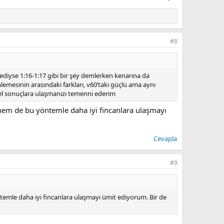
#8
ediyse 1:16-1:17 gibi bir şey demlerken kenarına da
mesinin arasındaki farkları, v60’taki güçlü ama aynı
l sonuçlara ulaşmanızı temenni ederim
hem de bu yöntemle daha iyi fincanlara ulaşmayı
Cevapla
#9
emle daha iyi fincanlara ulaşmayı ümit ediyorum. Bir de