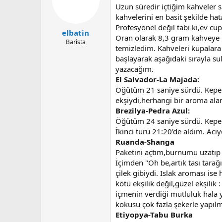
u
n
Uzun süredir içtiğim kahveler 
b
g
kahvelerini en basit şekilde h
a
ı
Profesyonel değil tabi ki,ev cup
elbatin
ş
ç
Oran olarak 8,3 gram kahveye 
l
t
Barista
temizledim. Kahveleri kupalara 
a
a
başlayarak aşağıdaki sırayla s
t
r
a
i
yazacağım.
n
h
El Salvador-La Majada:
i
Öğütüm 21 saniye sürdü. Kepek
ekşiydi,herhangi bir aroma ala
Brezilya-Pedra Azul:
Öğütüm 24 saniye sürdü. Kepek
İkinci turu 21:20'de aldım. Ac
Ruanda-Shanga
Paketini açtım,burnumu uzatıp 
İçimden ''Oh be,artık tası tar
çilek gibiydi. Islak aroması ise
kötü ekşilik değil,güzel ekşili
içmenin verdiği mutluluk hala y
kokusu çok fazla şekerle yapılmı
Etiyopya-Tabu Burka