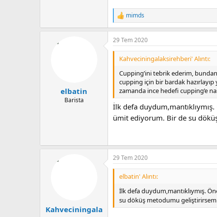
mimds
T
e
p
29 Tem 2020
k
i
l
Kahveciningalaksirehberi' Alıntı:
e
r
Cupping’ini tebrik ederim, bundan
:
cupping için bir bardak hazırlayı
zamanda ince hedefi cupping’e na
elbatin
Barista
İlk defa duydum,mantıklıymış. 
ümit ediyorum. Bir de su dök
29 Tem 2020
elbatin' Alıntı:
İlk defa duydum,mantıklıymış. Öne
su döküş metodumu geliştirirse
Kahveciningala