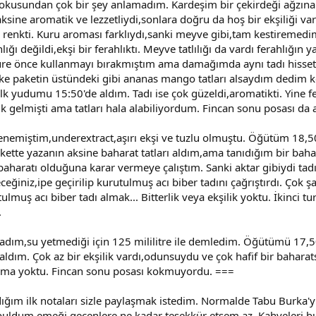
kokusundan çok bir şey anlamadım. Kardeşim bir çekirdeği ağzın
,aksine aromatik ve lezzetliydi,sonlara doğru da hoş bir ekşiliği
ek renkti. Kuru aroması farklıydı,sanki meyve gibi,tam kestiremed
lığı değildi,ekşi bir ferahlıktı. Meyve tatlılığı da vardı ferahlı
üre önce kullanmayı bırakmıştım ama damağımda aynı tadı hissett
Keşke paketin üstündeki gibi ananas mango tatları alsaydım dedim
 yudumu 15:50'de aldım. Tadı ise çok güzeldi,aromatikti. Yine fera
lik gelmişti ama tatları hala alabiliyordum. Fincan sonu posası da
enemiştim,underextract,aşırı ekşi ve tuzlu olmuştu. Öğütüm 18,5
akette yazanın aksine baharat tatları aldım,ama tanıdığım bir baha
baharatı olduğuna karar vermeye çalıştım. Sanki aktar gibiydi t
eceğiniz,ipe geçirilip kurutulmuş acı biber tadını çağrıştırdı. Çok
lmuş acı biber tadı almak... Bitterlik veya ekşilik yoktu. İkinci t
.
aşadım,su yetmediği için 125 mililitre ile demledim. Öğütümü 17
dım. Çok az bir ekşilik vardı,odunsuydu ve çok hafif bir baharatsı
aroma yoktu. Fincan sonu posası kokmuyordu. ===
dığım ilk notaları sizle paylaşmak istedim. Normalde Tabu Burka
 buldum,emeği geçenlere ne kadar teşekkür etsem az. Kahveleri 