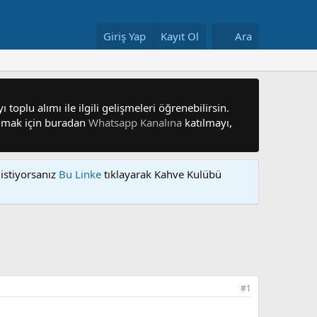
Giriş Yap
Kayıt Ol
Ara
 toplu alımı ile ilgili gelişmeleri öğrenebilirsin.
 olmak için buradan
Whatsapp Kanalına
katılmayı,
istiyorsanız
Bu Linke
tıklayarak Kahve Kulübü
#1