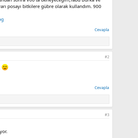
rı posayı bitkilere gübre olarak kullandım. 900
Cevapla
#2
k
Cevapla
#3
yor.