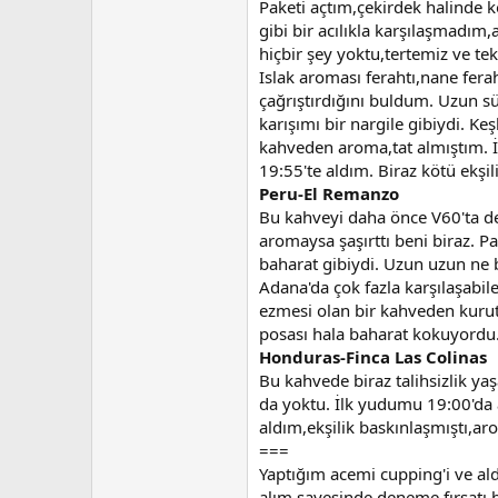
Paketi açtım,çekirdek halinde 
gibi bir acılıkla karşılaşmadım
hiçbir şey yoktu,tertemiz ve t
Islak aroması ferahtı,nane ferah
çağrıştırdığını buldum. Uzun s
karışımı bir nargile gibiydi. 
kahveden aroma,tat almıştım. İlk
19:55'te aldım. Biraz kötü ekşi
Peru-El Remanzo
Bu kahveyi daha önce V60'ta d
aromaysa şaşırttı beni biraz. P
baharat gibiydi. Uzun uzun ne 
Adana'da çok fazla karşılaşabil
ezmesi olan bir kahveden kurutu
posası hala baharat kokuyordu
Honduras-Finca Las Colinas
Bu kahvede biraz talihsizlik y
da yoktu. İlk yudumu 19:00'da al
aldım,ekşilik baskınlaşmıştı,
===
Yaptığım acemi cupping'i ve al
alım sayesinde deneme fırsatı