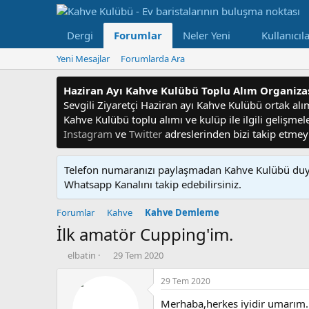
Dergi
Forumlar
Neler Yeni
Kullanıcıl
Yeni Mesajlar
Forumlarda Ara
Haziran Ayı Kahve Kulübü Toplu Alım Organiz
Sevgili Ziyaretçi Haziran ayı Kahve Kulübü ortak alım f
Kahve Kulübü toplu alımı ve kulüp ile ilgili gelişme
Instagram
ve
Twitter
adreslerinden bizi takip etme
Telefon numaranızı paylaşmadan Kahve Kulübü duyu
Whatsapp Kanalını takip edebilirsiniz.
Forumlar
Kahve
Kahve Demleme
İlk amatör Cupping'im.
K
B
elbatin
29 Tem 2020
o
a
n
ş
29 Tem 2020
u
l
Merhaba,herkes iyidir umarım.
y
a