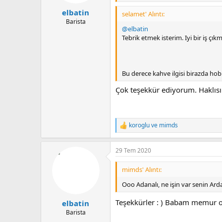
:
Honduras-Finca Las Colinas
elbatin
Bu kahvede biraz talihsizlik yaşa
selamet' Alıntı:
19:00'da aldım. Çok az bir ekşilik 
Barista
@elbatin
sonu posası kokmuyordu. ===
Tebrik etmek isterim. Iyi bir iş çık
===
Yaptığım acemi cupping'i ve aldığ
fırsatı buldum,emeği geçenlere n
değilim açıkçası. Cupping esnasında
Bu derece kahve ilgisi birazda h
üyelerime ikram ettim.
Herkese sağlıklı ve iyi kahveli gün
Çok teşekkür ediyorum. Haklısı
koroglu
ve
mimds
T
e
p
29 Tem 2020
k
i
l
mimds' Alıntı:
e
r
Ooo Adanalı, ne işin var senin Ard
:
Teşekkürler : ) Babam memur o
elbatin
Barista