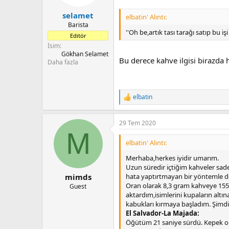
:
selamet
elbatin' Alıntı:
Barista
''Oh be,artık tası tarağı satıp bu 
Editör
İsim
Gökhan Selamet
Bu derece kahve ilgisi birazda
Daha fazla
elbatin
T
e
p
29 Tem 2020
k
M
i
l
elbatin' Alıntı:
e
r
Merhaba,herkes iyidir umarım.
:
Uzun süredir içtiğim kahveler sad
hata yaptırtmayan bir yöntemle de
mimds
Oran olarak 8,3 gram kahveye 155 
Guest
aktardım,isimlerini kupaların altın
kabukları kırmaya başladım. Şimd
El Salvador-La Majada:
Öğütüm 21 saniye sürdü. Kepek ol