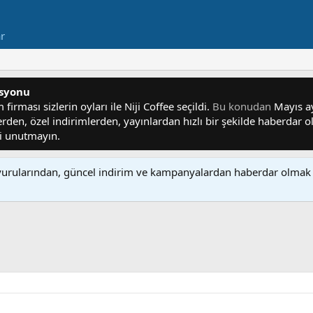
ar
asyonu
irması sizlerin oyları ile Niji Coffee seçildi.
Bu konudan
Mayıs ayı
lerden, özel indirimlerden, yayınlardan hızlı bir şekilde haberdar
yi unutmayın.
rularından, güncel indirim ve kampanyalardan haberdar olmak 