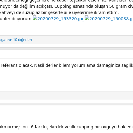
uyor da değilim açıkçası. Cupping esnasında oluşan 50 gram civa
 kahveyi de süzüp,az bir şekerle aile üyelerime ikram ettim.
günler diliyorum.
ogan
ve 10 diğerleri
 referans olacak. Nasil derler bilemiyorum ama damaginiza sagli
 çıkmarmışsınız. 6 farklı çekirdek ve ilk cupping bir övgüyü hak edi