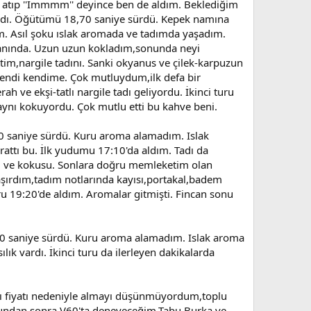
a atıp ''Immmm'' deyince ben de aldım. Beklediğim
 vardı. Öğütümü 18,70 saniye sürdü. Kepek namına
im. Asıl şoku ıslak aromada ve tadımda yaşadım.
ğın yanında. Uzun uzun kokladım,sonunda neyi
im,nargile tadını. Sanki okyanus ve çilek-karpuzun
 kendi kendime. Çok mutluydum,ilk defa bir
h ve ekşi-tatlı nargile tadı geliyordu. İkinci turu
 aynı kokuyordu. Çok mutlu etti bu kahve beni.
0 saniye sürdü. Kuru aroma alamadım. Islak
rattı bu. İlk yudumu 17:10'da aldım. Tadı da
adı ve kokusu. Sonlara doğru memleketim olan
 şaşırdım,tadım notlarında kayısı,portakal,badem
uru 19:20'de aldım. Aromalar gitmişti. Fincan sonu
,50 saniye sürdü. Kuru aroma alamadım. Islak aroma
lık vardı. İkinci turu da ilerleyen dakikalarda
'yı fiyatı nedeniyle almayı düşünmüyordum,toplu
bundan sonra V60'ta deneyeceğim,Tabu Burka ve