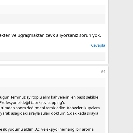
ekten ve uğraşmaktan zevk alıyorsanız sorun yok.
Cevapla
#4
ugün Temmuz ayı toplu alım kahvelerini en basit şekilde
ofesyonel değil tabi ki,ev cupping'i.
öğütümden sonra değirmeni temizledim. Kahveleri kupalara
ayarak aşağıdaki sırayla suları döktüm. 5.dakikada sırayla
ilk yudumu aldım. Acı ve ekşiydi,herhangi bir aroma