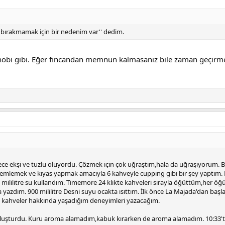
işi bırakmamak için bir nedenim var'' dedim.
 hobi gibi. Eğer fincandan memnun kalmasanız bile zaman geçirm
ece ekşi ve tuzlu oluyordu. Çözmek için çok uğraştım,hala da uğraşıyorum. B
mlemek ve kıyas yapmak amacıyla 6 kahveyle cupping gibi bir şey yaptım. Pr
mililitre su kullandım. Timemore 24 klikte kahveleri sırayla öğüttüm,her 
a yazdım. 900 mililitre Desni suyu ocakta ısıttım. İlk önce La Majada'dan başl
i kahveler hakkında yaşadığım deneyimleri yazacağım.
uşturdu. Kuru aroma alamadım,kabuk kırarken de aroma alamadım. 10:33'te 