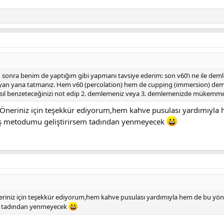
 sonra benim de yaptığım gibi yapmanı tavsiye ederim: son v60’ı ne ile deml
p yan yana tatmanız. Hem v60 (percolation) hem de cupping (immersion) demle
sıl benzeteceğinizi not edip 2. demlemeniz veya 3. demlemenizde mükemme
Öneriniz için teşekkür ediyorum,hem kahve pusulası yardımıyla 
üş metodumu geliştirirsem tadından yenmeyecek
riniz için teşekkür ediyorum,hem kahve pusulası yardımıyla hem de bu yönt
m tadından yenmeyecek