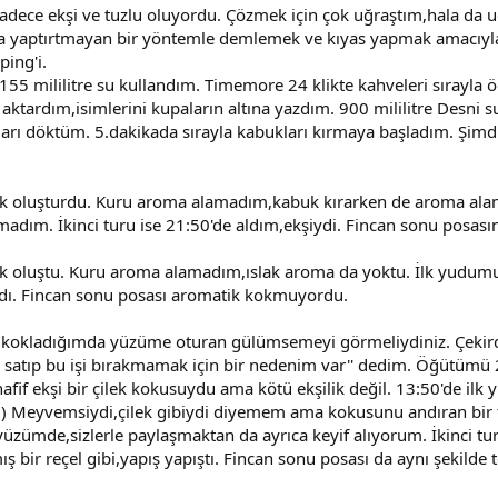
sadece ekşi ve tuzlu oluyordu. Çözmek için çok uğraştım,hala d
ata yaptırtmayan bir yöntemle demlemek ve kıyas yapmak amacıyla
ping'i.
155 mililitre su kullandım. Timemore 24 klikte kahveleri sırayl
aktardım,isimlerini kupaların altına yazdım. 900 mililitre Desni s
uları döktüm. 5.dakikada sırayla kabukları kırmaya başladım. Şim
 oluşturdu. Kuru aroma alamadım,kabuk kırarken de aroma alam
madım. İkinci turu ise 21:50'de aldım,ekşiydi. Fincan sonu posas
 oluştu. Kuru aroma alamadım,ıslak aroma da yoktu. İlk yudumu 
ıydı. Fincan sonu posası aromatik kokmuyordu.
kokladığımda yüzüme oturan gülümsemeyi görmeliydiniz. Çekirdek
ağı satıp bu işi bırakmamak için bir nedenim var'' dedim. Öğütüm
 hafif ekşi bir çilek kokusuydu ama kötü ekşilik değil. 13:50'de ilk
k : ) Meyvemsiydi,çilek gibiydi diyemem ama kokusunu andıran bir
üzümde,sizlerle paylaşmaktan da ayrıca keyif alıyorum. İkinci tur
ş bir reçel gibi,yapış yapıştı. Fincan sonu posası da aynı şekilde 