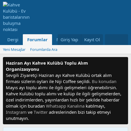
Dergi
Forumlar
Neler Yeni
Giriş Yap
Kayıt Ol
Kullanıcılar
Yeni Mesajlar
Forumlarda Ara
Haziran Ayı Kahve Kulübü Toplu Alım
Organizasyonu
Sevgili Ziyaretçi Haziran ayı Kahve Kulübü ortak alım
firması sizlerin oyları ile Niji Coffee seçildi.
Bu konudan
Mayıs ayı toplu alımı ile ilgili gelişmeleri öğrenebilirsin.
Kahve Kulübü toplu alımı ve kulüp ile ilgili gelişmelerden,
özel indirimlerden, yayınlardan hızlı bir şekilde haberdar
olmak için buradan
Whatsapp Kanalına
katılmayı,
Instagram
ve
Twitter
adreslerinden bizi takip etmeyi
unutmayın.