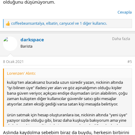
olduğunu düşünüyorum.
Cevapla
coffeebeansantalya
,
elbatin
,
canyucel
ve 1 diğer kullanıcı.
T
e
p
Daha fazla
darkspace
k
i
Barista
l
e
r
8 Ocak 2021
#5
:
Lorenzen' Alıntı:
kulüp'ten alacaksanız burada uzun süredir yazan, nickinin altında
"iyi bilinen üye" ifadesi yer alan ve göz aşinalığımın olduğu kişiler
bana güven veriyor, açıkçası endişe duymadan ürün alabilirim. çoğu
zaman kulüpten diğer kullanıcılar güvenilir satıcı gibi mesajlar
atıyorlar. zaten eksiği gediği varsa satan kişi mesajda belirtiyor.
ürün satmak için hesap oluşturanlara ise, nickinin altında "yeni üye"
yazıyor sizde olduğu gibi, biraz daha kuşkuyla bakıyorum ama yine
de kahve ekipmanı ikinci el piysasasının da, tıpkı diğer alanlarda
olduğu gibi, çok daha güvenilir olduğunu düşünüyorum.
Aslında kaydolma sebebim biraz da buydu, herkesin birbirini