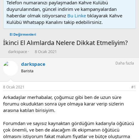
Telefon numaranızı paylaşmadan Kahve Kulübü
duyurularından, güncel indirim ve kampanyalardan
haberdar olmak istiyorsanız
Bu Linke
tıklayarak Kahve
Kulübü Whatsapp Kanalını takip edebilirsiniz.
El Değirmenleri
İkinci El Alımlarda Nelere Dikkat Etmeliyim?
K
B
darkspace
8 Ocak 2021
o
a
n
ş
Daha fazla
darkspace
u
l
Barista
y
a
u
n
b
g
8 Ocak 2021
#1
a
ı
ş
ç
Arkadaşlar merhabalar, çoğumuz gibi ben de uzun süre
l
t
forumu okuduktan sonra üye olmaya karar verip sizlerin
a
a
arasına katılan birisiyim.
t
r
a
i
Forumdan ve sayısız kaynaktan gördüğüm kadarıyla öğütücü
n
h
çok önemli, ve ben de alacağım ilk ekipmanın öğütücü
i
olmasını istiyorum fakat malum fiyatlar ve bütçe oluşturma