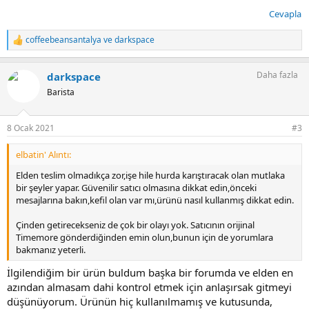
Cevapla
coffeebeansantalya
ve
darkspace
T
e
p
Daha fazla
darkspace
k
i
Barista
l
e
r
8 Ocak 2021
#3
:
elbatin' Alıntı:
Elden teslim olmadıkça zor,işe hile hurda karıştıracak olan mutlaka
bir şeyler yapar. Güvenilir satıcı olmasına dikkat edin,önceki
mesajlarına bakın,kefil olan var mı,ürünü nasıl kullanmış dikkat edin.
Çinden getirecekseniz de çok bir olayı yok. Satıcının orijinal
Timemore gönderdiğinden emin olun,bunun için de yorumlara
bakmanız yeterli.
İlgilendiğim bir ürün buldum başka bir forumda ve elden en
azından almasam dahi kontrol etmek için anlaşırsak gitmeyi
düşünüyorum. Ürünün hiç kullanılmamış ve kutusunda,