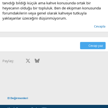
tanıdığı bildiği küçük ama kahve konusunda ortak bir
heyecanın olduğu bir topluluk. Ben de ekipman konusunda
forumdakilerin veya genel olarak kahveye tutkuyla
yaklaşanlar üzeceğini düşünmüyorum.
Cevapla
Cevap yaz
Facebook
X
Bluesky
LinkedIn
Reddit
Pinterest
Tumblr
WhatsApp
E-posta
Paylaş:
El Değirmenleri