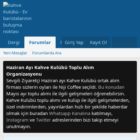
Dergi
Forumlar
Neler Yeni
Giriş Yap
Kayıt Ol
Kullanıcılar
Yeni Mesajlar
Forumlarda Ara
Haziran Ayı Kahve Kulübü Toplu Alım
Organizasyonu
Sevgili Ziyaretçi Haziran ayı Kahve Kulübü ortak alım
firması sizlerin oyları ile Niji Coffee seçildi.
Bu konudan
Mayıs ayı toplu alımı ile ilgili gelişmeleri öğrenebilirsin.
Kahve Kulübü toplu alımı ve kulüp ile ilgili gelişmelerden,
özel indirimlerden, yayınlardan hızlı bir şekilde haberdar
olmak için buradan
Whatsapp Kanalına
katılmayı,
Instagram
ve
Twitter
adreslerinden bizi takip etmeyi
unutmayın.