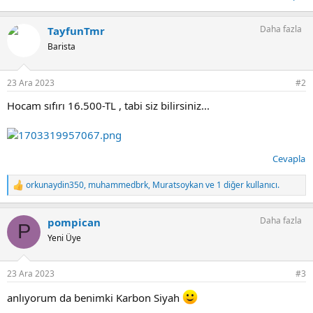
Daha fazla
TayfunTmr
Barista
23 Ara 2023
#2
Hocam sıfırı 16.500-TL , tabi siz bilirsiniz...
Cevapla
orkunaydin350
,
muhammedbrk
,
Muratsoykan
ve 1 diğer kullanıcı.
T
e
p
Daha fazla
pompican
k
P
i
Yeni Üye
l
e
r
23 Ara 2023
#3
:
anlıyorum da benimki Karbon Siyah