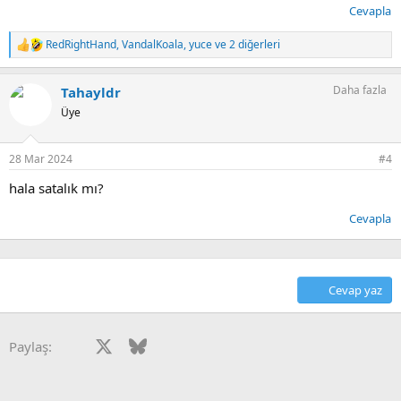
Cevapla
RedRightHand
,
VandalKoala
,
yuce
ve 2 diğerleri
T
e
p
Daha fazla
Tahayldr
k
i
Üye
l
e
r
28 Mar 2024
#4
:
hala satalık mı?
Cevapla
Cevap yaz
Facebook
X
Bluesky
LinkedIn
Reddit
Pinterest
Tumblr
WhatsApp
E-posta
Paylaş: