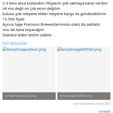
2-3 kere anca kullandım ihtiyacım yok satmaya karar verdim
V4 mü değil mi çok emin değilim
kutusu yok isteyene elden isteyene kargo ile gönderebilirim
13.500 fiyatı
Ayrıca Sage Precision Brewer(termoslu olan) da satılıktır
onu da ilana koyacağım
İstanbul elden teslim olabilir
Ekli dosyalar
tempImageuElozx.png
tempImageit0INM.png
785.9 KB · Görüntüleme: 87
643.9 KB · Görüntüleme: 87
Son düzenleme:
23 Ara 2023
Cevapla