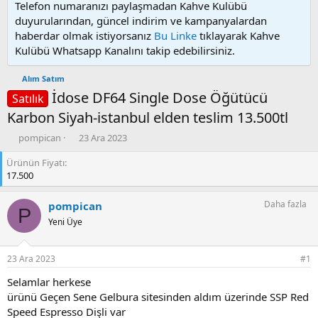
Telefon numaranızı paylaşmadan Kahve Kulübü
duyurularından, güncel indirim ve kampanyalardan
haberdar olmak istiyorsanız
Bu Linke
tıklayarak Kahve
Kulübü Whatsapp Kanalını takip edebilirsiniz.
Alım Satım
İdose DF64 Single Dose Öğütücü
Satılık
Karbon Siyah-istanbul elden teslim 13.500tl
K
B
pompican
23 Ara 2023
o
a
Ürünün Fiyatı
n
ş
17.500
u
l
y
a
u
n
Daha fazla
pompican
P
b
g
Yeni Üye
a
ı
ş
ç
l
t
23 Ara 2023
#1
a
a
t
r
Selamlar herkese
a
i
ürünü Geçen Sene Gelbura sitesinden aldım üzerinde SSP Red
n
h
Speed Espresso Dişli var
i