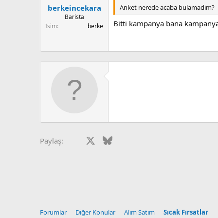
Anket nerede acaba bulamadim?
berkeincekara
Barista
Bitti kampanya bana kampanya 
İsim
berke
Facebook
X
Bluesky
LinkedIn
Reddit
Pinterest
Tumblr
What
Paylaş:
Forumlar
Diğer Konular
Alım Satım
Sıcak Fırsatlar