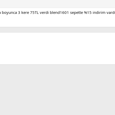
boyunca 3 kere 75TL verdi blend1601 sepette %15 indirim vardı n
sApp
E-posta