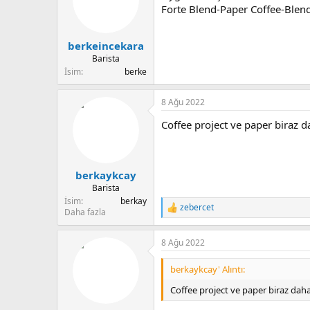
u
n
Forte Blend-Paper Coffee-Blend
b
g
a
ı
berkeincekara
ş
ç
l
t
Barista
a
a
İsim
berke
t
r
a
i
8 Ağu 2022
n
h
i
Coffee project ve paper biraz d
berkaykcay
Barista
İsim
berkay
zebercet
T
Daha fazla
e
p
8 Ağu 2022
k
i
l
berkaykcay' Alıntı:
e
r
Coffee project ve paper biraz daha
: