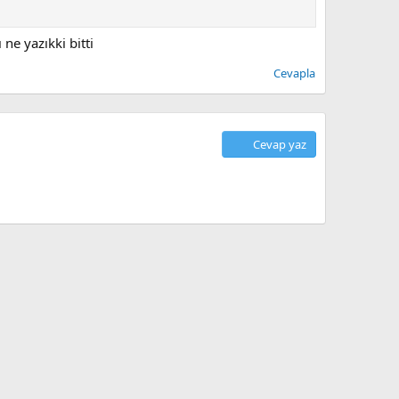
e yazıkki bitti
Cevapla
Cevap yaz