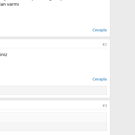
lan varmı
Cevapla
#2
iniz
Cevapla
#3