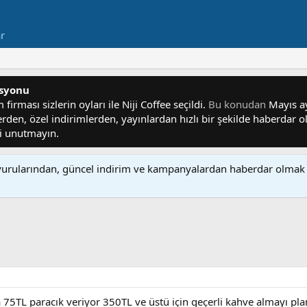
ar
asyonu
irması sizlerin oyları ile Niji Coffee seçildi.
Bu konudan
Mayıs ayı
lerden, özel indirimlerden, yayınlardan hızlı bir şekilde haberdar
yi unutmayın.
rularından, güncel indirim ve kampanyalardan haberdar olmak 
 75TL paracık veriyor 350TL ve üstü için geçerli kahve almayı plan