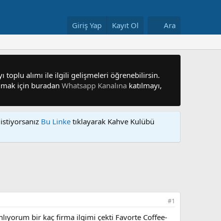
Giriş Yap
Kayıt Ol
Ara
 toplu alımı ile ilgili gelişmeleri öğrenebilirsin.
 olmak için buradan
Whatsapp Kanalına
katılmayı,
istiyorsanız
Bu Linke
tıklayarak Kahve Kulübü
#1
lıyorum bir kaç firma ilgimi çekti Favorte Coffee-