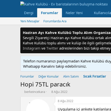
Dergi
Forumlar
Neler Yeni
Kullanıcıl
Yeni Mesajlar
Forumlarda Ara
Haziran Ayı Kahve Kulübü Toplu Alım Organiz
Sevgili Ziyaretçi Haziran ayı Kahve Kulübü ortak alım f
Kahve Kulübü toplu alımı ve kulüp ile ilgili gelişme
Instagram
ve
Twitter
adreslerinden bizi takip etme
Telefon numaranızı paylaşmadan Kahve Kulübü duyu
Whatsapp Kanalını takip edebilirsiniz.
Forumlar
Diğer Konular
Alım Satım
Sıcak Fırsatlar
Hopi 75TL paracık
K
B
berkeincekara
8 Ağu 2022
o
a
n
ş
8 Ağu 2022
u
l
Uygulama içi ankete katılanlara
y
a