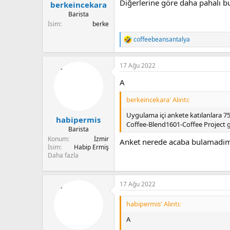
Diğerlerine göre daha pahalı bu
berkeincekara
Barista
İsim
berke
coffeebeansantalya
T
e
p
17 Ağu 2022
k
i
A
l
e
berkeincekara' Alıntı:
r
:
Uygulama içi ankete katılanlara 75
habipermis
Coffee-Blend1601-Coffee Project g
Barista
Konum
İzmir
Anket nerede acaba bulamadi
İsim
Habip Ermiş
Daha fazla
17 Ağu 2022
habipermis' Alıntı:
A