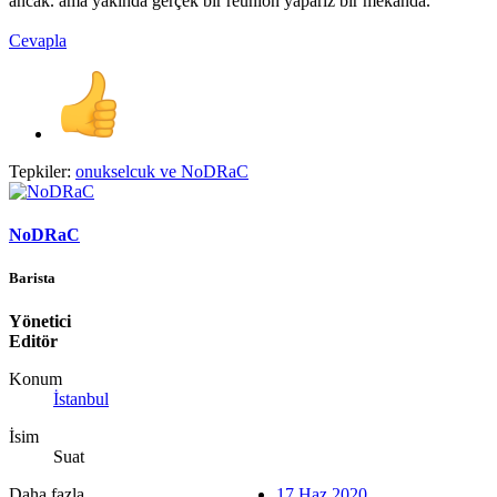
ancak. ama yakında gerçek bir reunion yaparız bir mekanda.
Cevapla
Tepkiler:
onukselcuk
ve
NoDRaC
NoDRaC
Barista
Yönetici
Editör
Konum
İstanbul
İsim
Suat
Daha fazla
17 Haz 2020