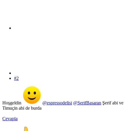
#2
Hoşgeldin
@espressodelisi
@SerifBasaran
Şerif abi ve
Timuçin abi de burda
Cevapla