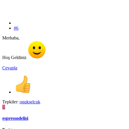
#6
Merhaba,
Hoş Geldiniz
Cevapla
Tepkiler:
onukselcuk
E
espressodelisi