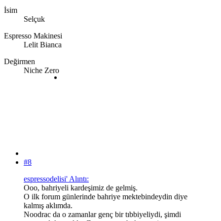
İsim
Selçuk
Espresso Makinesi
Lelit Bianca
Değirmen
Niche Zero
#8
espressodelisi' Alıntı:
Ooo, bahriyeli kardeşimiz de gelmiş.
O ilk forum günlerinde bahriye mektebindeydin diye
kalmış aklımda.
Noodrac da o zamanlar genç bir tıbbiyeliydi, şimdi