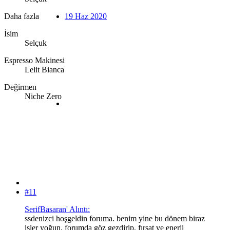
Daha fazla
19 Haz 2020
İsim
Selçuk
Espresso Makinesi
Lelit Bianca
Değirmen
Niche Zero
#11
SerifBasaran' Alıntı:
ssdenizci hoşgeldin foruma. benim yine bu dönem biraz
işler yoğun, forumda göz gezdirip, fırsat ve enerji