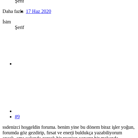
Şerif
Daha fazla
17 Haz 2020
İsim
Şerif
#9
ssdenizci hoşgeldin foruma. benim yine bu dönem biraz işler yoğun,
forumda göz gezdirip, fırsat ve enerji buldukça yazabiliyorum