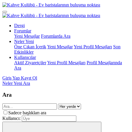
Dergi
Forumlar
Yeni Mesajlar
Forumlarda Ara
Neler Yeni
Öne Çıkan İçerik
Yeni Mesajlar
Yeni Profil Mesajları
Son
Etkinlikler
Kullanıcılar
Aktif Ziyaretçiler
Yeni Profil Mesajları
Profil Mesajlarında
Ara
Giriş Yap
Kayıt Ol
Neler Yeni
Ara
Ara
Sadece başlıkları ara
Kullanıcı: