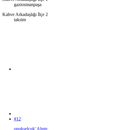
gaziosmanpaşa
Kahve Arkadaşlığı İlçe 2
taksim
#12
onukselcuk' Alıntı: