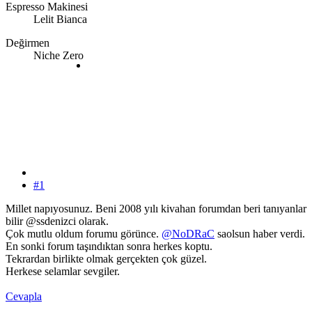
Espresso Makinesi
Lelit Bianca
Değirmen
Niche Zero
#1
Millet napıyosunuz. Beni 2008 yılı kivahan forumdan beri tanıyanlar
bilir @ssdenizci olarak.
Çok mutlu oldum forumu görünce.
@NoDRaC
saolsun haber verdi.
En sonki forum taşındıktan sonra herkes koptu.
Tekrardan birlikte olmak gerçekten çok güzel.
Herkese selamlar sevgiler.
Cevapla