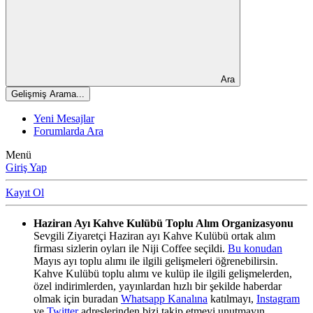
Ara
Gelişmiş Arama...
Yeni Mesajlar
Forumlarda Ara
Menü
Giriş Yap
Kayıt Ol
Haziran Ayı Kahve Kulübü Toplu Alım Organizasyonu
Sevgili Ziyaretçi Haziran ayı Kahve Kulübü ortak alım
firması sizlerin oyları ile Niji Coffee seçildi.
Bu konudan
Mayıs ayı toplu alımı ile ilgili gelişmeleri öğrenebilirsin.
Kahve Kulübü toplu alımı ve kulüp ile ilgili gelişmelerden,
özel indirimlerden, yayınlardan hızlı bir şekilde haberdar
olmak için buradan
Whatsapp Kanalına
katılmayı,
Instagram
ve
Twitter
adreslerinden bizi takip etmeyi unutmayın.