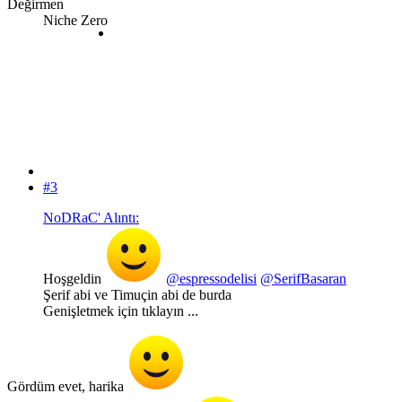
Değirmen
Niche Zero
#3
NoDRaC' Alıntı:
Hoşgeldin
@espressodelisi
@SerifBasaran
Şerif abi ve Timuçin abi de burda
Genişletmek için tıklayın ...
Gördüm evet, harika