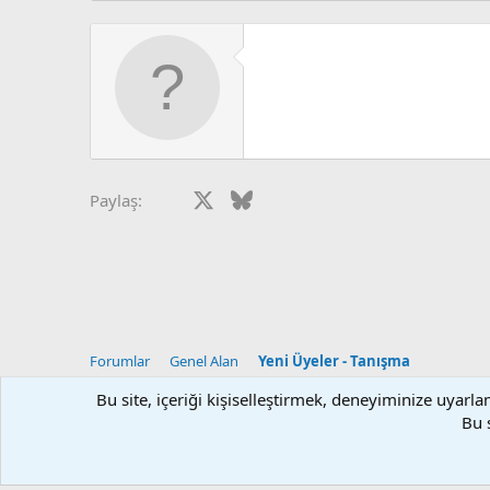
Facebook
X
Bluesky
LinkedIn
Reddit
Pinterest
Tumblr
What
Paylaş:
Forumlar
Genel Alan
Yeni Üyeler - Tanışma
Bu site, içeriği kişiselleştirmek, deneyiminize uyar
Klasik Tema
Turkce (TR)
Bu 