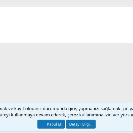
sApp
E-posta
lamak ve kayıt olmanız durumunda giriş yapmanızı sağlamak için y
Bize Ulaşın
Ku
siteyi kullanmaya devam ederek, çerez kullanımına izin veriyorsu
®
Community platform by XenForo
© 2010-2026 XenForo Ltd.
Kabul Et
Detaylı Bilgi...
[XGT] Forum statistics system
- XenGenTr