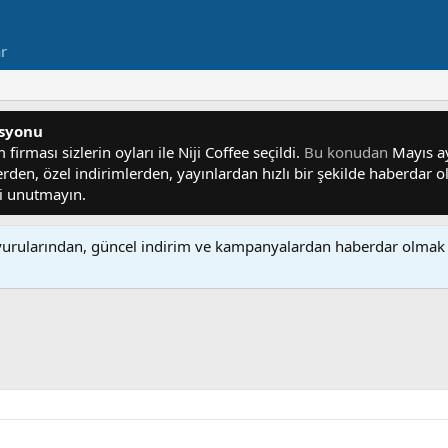
ar
asyonu
irması sizlerin oyları ile Niji Coffee seçildi.
Bu konudan
Mayıs ayı
lerden, özel indirimlerden, yayınlardan hızlı bir şekilde haberdar
yi unutmayın.
rularından, güncel indirim ve kampanyalardan haberdar olmak 