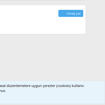
Cevap yaz
asal düzenlemelere uygun çerezler (cookies) kullanır.
llanım ve Şartlar
Gizlilik Politikası
Yardım
Ana Sayfa
R
nuz.
S
S