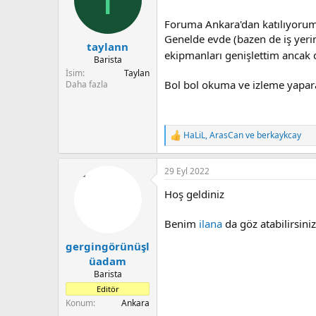
u
n
b
g
Foruma Ankara'dan katılıyorum
a
ı
Genelde evde (bazen de iş yerin
taylann
ş
ç
ekipmanları genişlettim ancak
l
t
Barista
a
a
İsim
Taylan
t
r
Bol bol okuma ve izleme yapara
Daha fazla
a
i
n
h
i
HaLiL
,
ArasCan
ve
berkaykcay
T
e
p
29 Eyl 2022
k
i
Hoş geldiniz
l
e
r
Benim
ilana
da göz atabilirsiniz
:
gergingörünüşl
üadam
Barista
Editör
Konum
Ankara