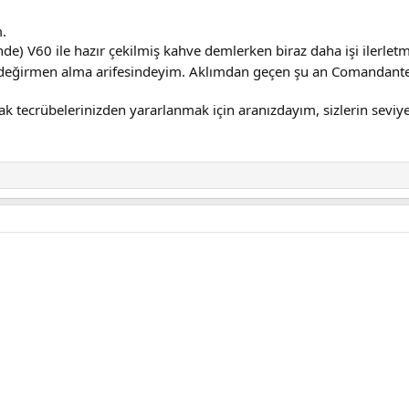
.
de) V60 ile hazır çekilmiş kahve demlerken biraz daha işi ilerletm
 değirmen alma arifesindeyim. Aklımdan geçen şu an Comandant
k tecrübelerinizden yararlanmak için aranızdayım, sizlerin seviy