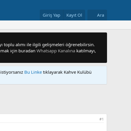
Giriş Yap
Kayıt Ol
Ara
 toplu alımı ile ilgili gelişmeleri öğrenebilirsin.
 olmak için buradan
Whatsapp Kanalına
katılmayı,
istiyorsanız
Bu Linke
tıklayarak Kahve Kulübü
#1