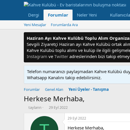
Dergi
Forumlar
Neler Yeni
Kullanıcıl
Yeni Mesajlar
Forumlarda Ara
Haziran Ayı Kahve Kulübü Toplu Alım Organiz
Sevgili Ziyaretçi Haziran ayı Kahve Kulübü ortak alım f
Kahve Kulübü toplu alımı ve kulüp ile ilgili gelişme
Instagram
ve
Twitter
adreslerinden bizi takip etme
Telefon numaranızı paylaşmadan Kahve Kulübü duyu
Whatsapp Kanalını takip edebilirsiniz.
Forumlar
Genel Alan
Yeni Üyeler - Tanışma
Herkese Merhaba,
K
B
taylann
29 Eyl 2022
o
a
n
ş
29 Eyl 2022
u
l
T
Herkese Merhaba,
y
a