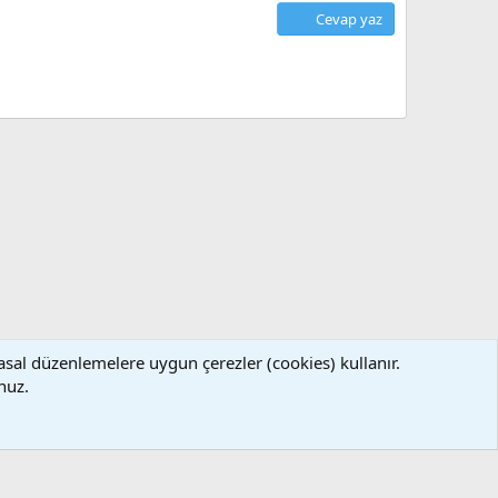
Cevap yaz
asal düzenlemelere uygun çerezler (cookies) kullanır.
llanım ve Şartlar
Gizlilik Politikası
Yardım
Ana Sayfa
R
nuz.
S
S