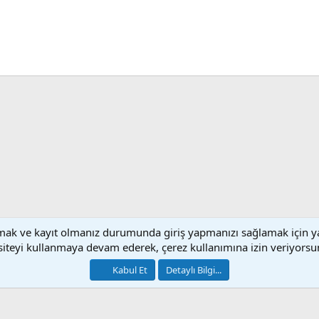
sApp
E-posta
lamak ve kayıt olmanız durumunda giriş yapmanızı sağlamak için y
Bize Ulaşın
Ku
siteyi kullanmaya devam ederek, çerez kullanımına izin veriyorsu
®
Community platform by XenForo
© 2010-2026 XenForo Ltd.
Kabul Et
Detaylı Bilgi...
[XGT] Forum statistics system
- XenGenTr