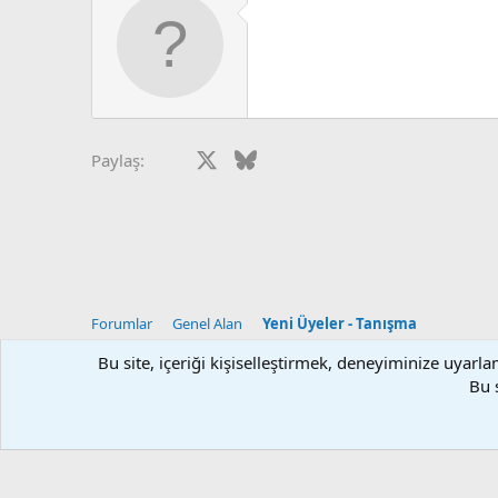
i
l
e
r
:
Facebook
X
Bluesky
LinkedIn
Reddit
Pinterest
Tumblr
What
Paylaş:
Forumlar
Genel Alan
Yeni Üyeler - Tanışma
Bu site, içeriği kişiselleştirmek, deneyiminize uyar
Klasik Tema
Turkce (TR)
Bu 