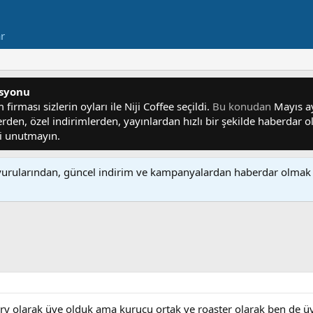
ar
asyonu
irması sizlerin oyları ile Niji Coffee seçildi.
Bu konudan
Mayıs ayı
lerden, özel indirimlerden, yayınlardan hızlı bir şekilde haberdar
yi unutmayın.
rularından, güncel indirim ve kampanyalardan haberdar olmak 
ery olarak üye olduk ama kurucu ortak ve roaster olarak ben de 