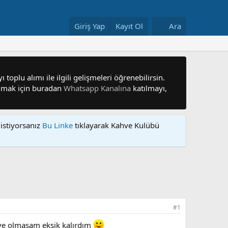
Giriş Yap
Kayıt Ol
Ara
 toplu alımı ile ilgili gelişmeleri öğrenebilirsin.
 olmak için buradan
Whatsapp Kanalına
katılmayı,
istiyorsanız
Bu Linke
tıklayarak Kahve Kulübü
#1
üye olmasam eksik kalırdım