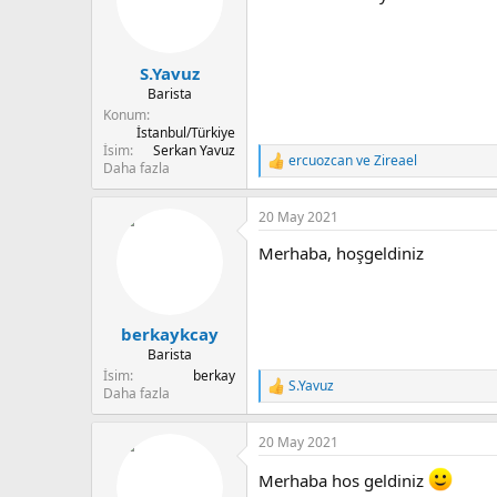
u
n
b
g
a
ı
S.Yavuz
ş
ç
l
t
Barista
a
a
Konum
t
r
İstanbul/Türkiye
İsim
Serkan Yavuz
a
i
ercuozcan
ve
Zireael
T
Daha fazla
n
h
e
i
p
20 May 2021
k
i
Merhaba, hoşgeldiniz
l
e
r
:
berkaykcay
Barista
İsim
berkay
S.Yavuz
T
Daha fazla
e
p
20 May 2021
k
i
Merhaba hos geldiniz
l