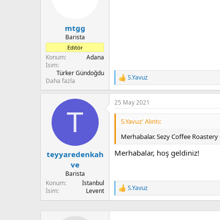
e
r
:
mtgg
Barista
Editör
Konum
Adana
İsim
Türker Gündoğdu
S.Yavuz
T
Daha fazla
e
p
25 May 2021
k
T
i
l
S.Yavuz' Alıntı:
e
r
Merhabalar. Sezy Coffee Roastery
:
Merhabalar, hoş geldiniz!
teyyaredenkah
ve
Barista
Konum
İstanbul
S.Yavuz
İsim
Levent
T
e
p
k