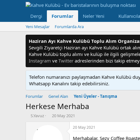
Dergi
Forumlar
Neler Yeni
Kullanıcıl
Yeni Mesajlar
Forumlarda Ara
Haziran Ayı Kahve Kulübü Toplu Alım Organiz
Sevgili Ziyaretçi Haziran ayı Kahve Kulübü ortak alım f
Kahve Kulübü toplu alımı ve kulüp ile ilgili gelişme
Instagram
ve
Twitter
adreslerinden bizi takip etme
Telefon numaranızı paylaşmadan Kahve Kulübü duyu
Whatsapp Kanalını takip edebilirsiniz.
Forumlar
Genel Alan
Yeni Üyeler - Tanışma
Herkese Merhaba
K
B
S.Yavuz
20 May 2021
o
a
n
ş
20 May 2021
u
l
y
a
Merhabalar. Sezy Coffee Roast