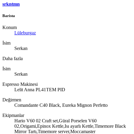
srkntmn
Barista
Konum
Lüleburgaz
İsim
Serkan
Daha fazla
İsim
Serkan
Espresso Makinesi
Lelit Anna PL41TEM PID
Değirmen
Comandante C40 Black, Eureka Mignon Perfetto
Ekipmanlar
Hario V60 02 Craft set,Güral Porselen V60
02,Origami,Epinox Kettle,Isı ayarlı Kettle,Timemore Black
Mirror Tartı,Timemore server,Moccamaster