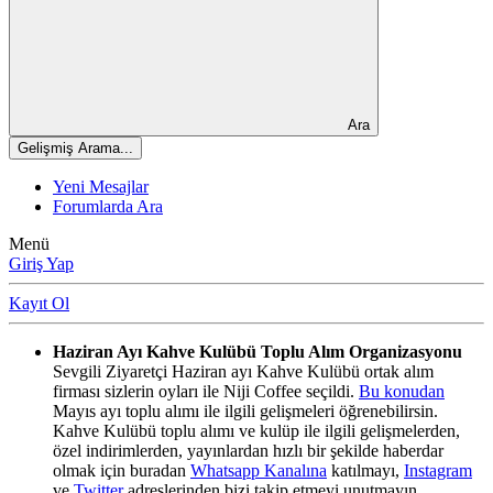
Ara
Gelişmiş Arama...
Yeni Mesajlar
Forumlarda Ara
Menü
Giriş Yap
Kayıt Ol
Haziran Ayı Kahve Kulübü Toplu Alım Organizasyonu
Sevgili Ziyaretçi Haziran ayı Kahve Kulübü ortak alım
firması sizlerin oyları ile Niji Coffee seçildi.
Bu konudan
Mayıs ayı toplu alımı ile ilgili gelişmeleri öğrenebilirsin.
Kahve Kulübü toplu alımı ve kulüp ile ilgili gelişmelerden,
özel indirimlerden, yayınlardan hızlı bir şekilde haberdar
olmak için buradan
Whatsapp Kanalına
katılmayı,
Instagram
ve
Twitter
adreslerinden bizi takip etmeyi unutmayın.