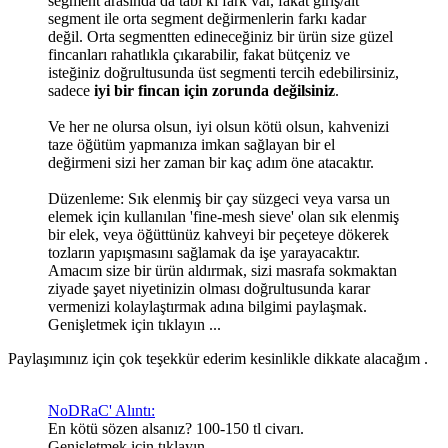
segment arasında da tabi ki fark var, fakat giriş/alt
segment ile orta segment değirmenlerin farkı kadar
değil. Orta segmentten edineceğiniz bir ürün size güzel
fincanları rahatlıkla çıkarabilir, fakat bütçeniz ve
isteğiniz doğrultusunda üst segmenti tercih edebilirsiniz,
sadece
iyi bir fincan için zorunda değilsiniz
.
Ve her ne olursa olsun, iyi olsun kötü olsun, kahvenizi
taze öğütüm yapmanıza imkan sağlayan bir el
değirmeni sizi her zaman bir kaç adım öne atacaktır.
Düzenleme: Sık elenmiş bir çay süzgeci veya varsa un
elemek için kullanılan 'fine-mesh sieve' olan sık elenmiş
bir elek, veya öğüttünüz kahveyi bir peçeteye dökerek
tozların yapışmasını sağlamak da işe yarayacaktır.
Amacım size bir ürün aldırmak, sizi masrafa sokmaktan
ziyade şayet niyetinizin olması doğrultusunda karar
vermenizi kolaylaştırmak adına bilgimi paylaşmak.
Genişletmek için tıklayın ...
Paylaşımınız için çok teşekkür ederim kesinlikle dikkate alacağım .
NoDRaC' Alıntı:
En kötü sözen alsanız? 100-150 tl civarı.
Genişletmek için tıklayın ...