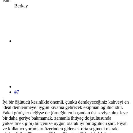
İsim
Berkay
#7
İyi bir öğütücü kesinlikle önemli, çünkü demleyeceğiniz kahveyi en
ideal demlenmeye uygun kıvama getirecek ekipman öğütücüdür.
Fakat görüşler değişse de (örneğin en başından üst seviye almak ve
bir daha geriye bakmamak, zamanla ihtiyaç doğrultusunda
yükseltmek gibi) bütçenize uygun olarak iyi bir öğütücü şart. Fiyatı
ve kullanıcı yorumları üzerinden gidersek orta segment olarak