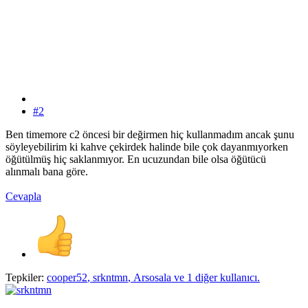
#2
Ben timemore c2 öncesi bir değirmen hiç kullanmadım ancak şunu
söyleyebilirim ki kahve çekirdek halinde bile çok dayanmıyorken
öğütülmüş hiç saklanmıyor. En ucuzundan bile olsa öğütücü
alınmalı bana göre.
Cevapla
Tepkiler:
cooper52
,
srkntmn
,
Arsosala
ve 1 diğer kullanıcı.