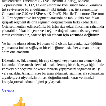
nitelendirilen Timemore (G1 ve Chestnut X hariç), Molent,
1Zpresso'nun JX, Q2, JX-Pro (espresso konusunda tabi ki kanımca
üst seviyelerde bir el değirmeni) gibi ürünler var, üst segment ise
Comandante C40 ve 1ZPresso K-Pro/K-Plus ile Timemore Chestnut
X. Orta segment ve üst segment arasında da tabi ki fark var, fakat
giriş/alt segment ile orta segment değirmenlerin farkı kadar değil.
Orta segmentten edineceğiniz bir ürün size güzel fincanları rahatlıkla
çıkarabilir, fakat bütçeniz ve isteğiniz doğrultusunda üst segmenti
tercih edebilirsiniz, sadece
iyi bir fincan için zorunda değilsiniz
.
Ve her ne olursa olsun, iyi olsun kötü olsun, kahvenizi taze öğütüm
yapmanıza imkan sağlayan bir el değirmeni sizi her zaman bir kaç
adım öne atacaktır.
Düzenleme: Sık elenmiş bir çay süzgeci veya varsa un elemek için
kullanılan 'fine-mesh sieve' olan sık elenmiş bir elek, veya öğüttünüz
kahveyi bir peçeteye dökerek tozların yapışmasını sağlamak da işe
yarayacaktır. Amacım size bir ürün aldırmak, sizi masrafa sokmaktan
ziyade şayet niyetinizin olması doğrultusunda karar vermenizi
kolaylaştırmak adına bilgimi paylaşmak.
Cevapla