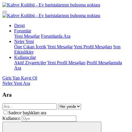
Dergi
Forumlar
Yeni Mesajlar
Forumlarda Ara
Neler Yeni
Öne Çıkan İçerik
Yeni Mesajlar
Yeni Profil Mesajları
Son
Etkinlikler
Kullanıcılar
Aktif Ziyaretçiler
Yeni Profil Mesajları
Profil Mesajlarında
Ara
Giriş Yap
Kayıt Ol
Neler Yeni
Ara
Ara
Sadece başlıkları ara
Kullanıcı: