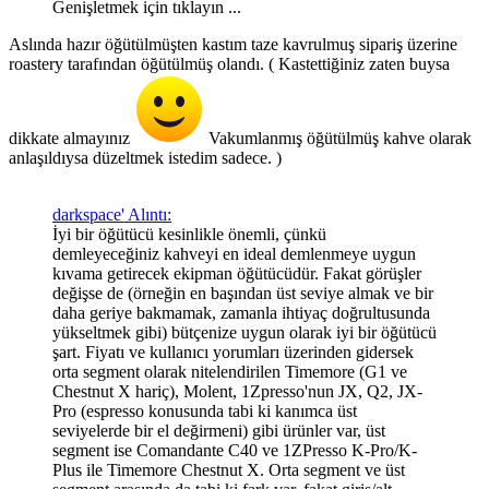
Genişletmek için tıklayın ...
Aslında hazır öğütülmüşten kastım taze kavrulmuş sipariş üzerine
roastery tarafından öğütülmüş olandı. ( Kastettiğiniz zaten buysa
dikkate almayınız
Vakumlanmış öğütülmüş kahve olarak
anlaşıldıysa düzeltmek istedim sadece. )
darkspace' Alıntı:
İyi bir öğütücü kesinlikle önemli, çünkü
demleyeceğiniz kahveyi en ideal demlenmeye uygun
kıvama getirecek ekipman öğütücüdür. Fakat görüşler
değişse de (örneğin en başından üst seviye almak ve bir
daha geriye bakmamak, zamanla ihtiyaç doğrultusunda
yükseltmek gibi) bütçenize uygun olarak iyi bir öğütücü
şart. Fiyatı ve kullanıcı yorumları üzerinden gidersek
orta segment olarak nitelendirilen Timemore (G1 ve
Chestnut X hariç), Molent, 1Zpresso'nun JX, Q2, JX-
Pro (espresso konusunda tabi ki kanımca üst
seviyelerde bir el değirmeni) gibi ürünler var, üst
segment ise Comandante C40 ve 1ZPresso K-Pro/K-
Plus ile Timemore Chestnut X. Orta segment ve üst