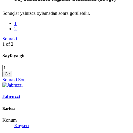
Sonuçlar yalnızca oylamadan sonra görülebilir.
1
2
Sonraki
1 of 2
Sayfaya git
Git
Sonraki
Son
Jabruzzi
Barista
Konum
Kayseri