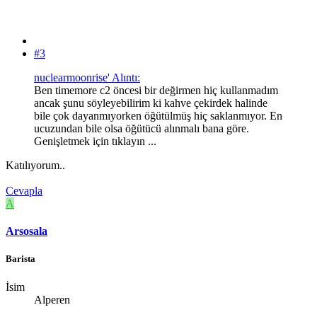
#3
nuclearmoonrise' Alıntı:
Ben timemore c2 öncesi bir değirmen hiç kullanmadım
ancak şunu söyleyebilirim ki kahve çekirdek halinde
bile çok dayanmıyorken öğütülmüş hiç saklanmıyor. En
ucuzundan bile olsa öğütücü alınmalı bana göre.
Genişletmek için tıklayın ...
Katılıyorum..
Cevapla
A
Arsosala
Barista
İsim
Alperen