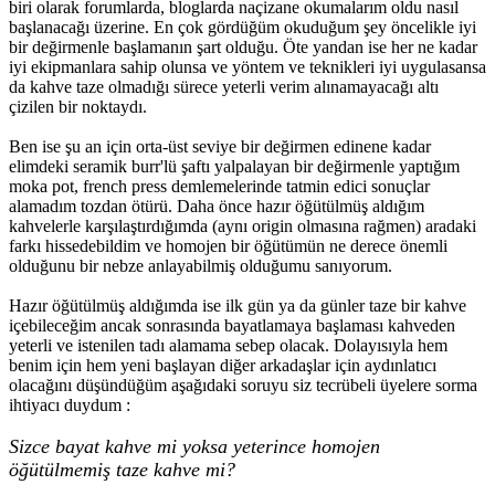
biri olarak forumlarda, bloglarda naçizane okumalarım oldu nasıl
başlanacağı üzerine. En çok gördüğüm okuduğum şey öncelikle iyi
bir değirmenle başlamanın şart olduğu. Öte yandan ise her ne kadar
iyi ekipmanlara sahip olunsa ve yöntem ve teknikleri iyi uygulasansa
da kahve taze olmadığı sürece yeterli verim alınamayacağı altı
çizilen bir noktaydı.
Ben ise şu an için orta-üst seviye bir değirmen edinene kadar
elimdeki seramik burr'lü şaftı yalpalayan bir değirmenle yaptığım
moka pot, french press demlemelerinde tatmin edici sonuçlar
alamadım tozdan ötürü. Daha önce hazır öğütülmüş aldığım
kahvelerle karşılaştırdığımda (aynı origin olmasına rağmen) aradaki
farkı hissedebildim ve homojen bir öğütümün ne derece önemli
olduğunu bir nebze anlayabilmiş olduğumu sanıyorum.
Hazır öğütülmüş aldığımda ise ilk gün ya da günler taze bir kahve
içebileceğim ancak sonrasında bayatlamaya başlaması kahveden
yeterli ve istenilen tadı alamama sebep olacak. Dolayısıyla hem
benim için hem yeni başlayan diğer arkadaşlar için aydınlatıcı
olacağını düşündüğüm aşağıdaki soruyu siz tecrübeli üyelere sorma
ihtiyacı duydum :
Sizce bayat kahve mi yoksa yeterince homojen
öğütülmemiş taze kahve mi?