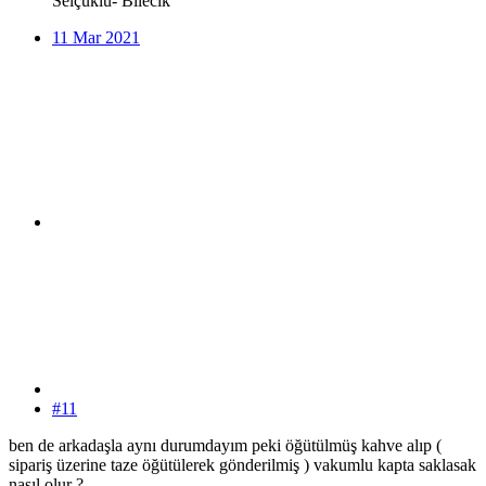
Selçuklu- Bilecik
11 Mar 2021
#11
ben de arkadaşla aynı durumdayım peki öğütülmüş kahve alıp (
sipariş üzerine taze öğütülerek gönderilmiş ) vakumlu kapta saklasak
nasıl olur ?