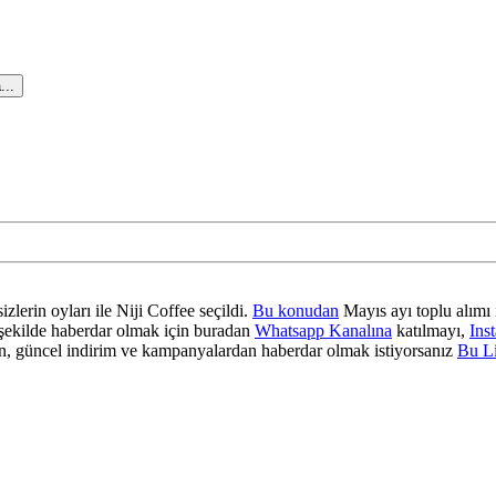
...
zlerin oyları ile Niji Coffee seçildi.
Bu konudan
Mayıs ayı toplu alımı 
ir şekilde haberdar olmak için buradan
Whatsapp Kanalına
katılmayı,
Ins
 güncel indirim ve kampanyalardan haberdar olmak istiyorsanız
Bu L