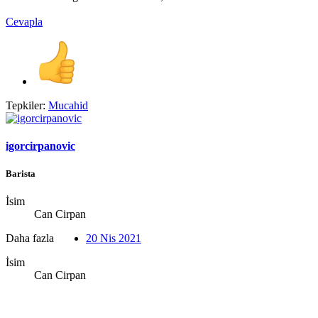
Cevapla
Tepkiler:
Mucahid
igorcirpanovic
Barista
İsim
Can Cirpan
Daha fazla
20 Nis 2021
İsim
Can Cirpan