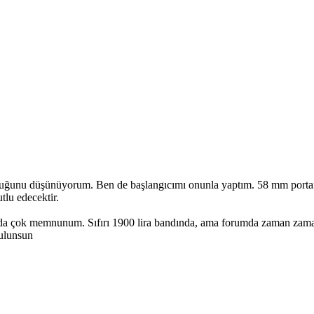
duğunu düşünüyorum. Ben de başlangıcımı onunla yaptım. 58 mm portafiltr
tlu edecektir.
a çok memnunum. Sıfırı 1900 lira bandında, ama forumda zaman zaman çok
bulunsun