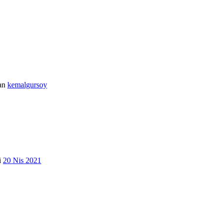
an
kemalgursoy
i
20 Nis 2021