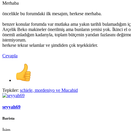
Merhaba
öncelikle bu forumdaki ilk mesajım, herkese merhaba.
benzer konular forumda var mutlaka ama yakın tarihli bulamadığım için
Arçelik Beko makineler önerilmiş ama bunların yenisi yok. İkinci el
önemli anladığım kadarıyla, toplam bütçenin yarıdan fazlasını deği
istemiyorum.
herkese tekrar selamlar ve şimdiden çok teşekkürler.
Cevapla
Tepkiler:
schiele
,
mordeniyo
ve
Mucahid
seyyah69
Barista
İsim