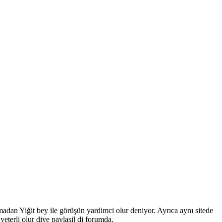
madan Yiğit bey ile görüşün yardimci olur deniyor. Ayrıca aynı sitede
yeterli olur diye paylasil di forumda.