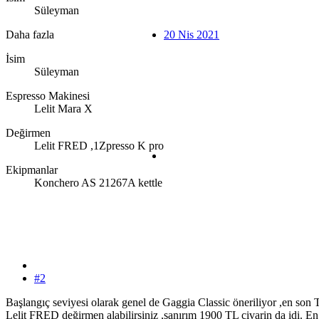
Süleyman
Daha fazla
20 Nis 2021
İsim
Süleyman
Espresso Makinesi
Lelit Mara X
Değirmen
Lelit FRED ,1Zpresso K pro
Ekipmanlar
Konchero AS 21267A kettle
#2
Başlangıç seviyesi olarak genel de Gaggia Classic öneriliyor ,en son 
Lelit FRED değirmen alabilirsiniz ,sanırım 1900 TL civarin da idi. En i