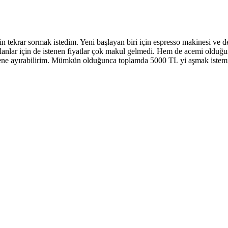
 tekrar sormak istedim. Yeni başlayan biri için espresso makinesi ve d
 olanlar için de istenen fiyatlar çok makul gelmedi. Hem de acemi oldu
rmene ayırabilirim. Mümkün olduğunca toplamda 5000 TL yi aşmak iste