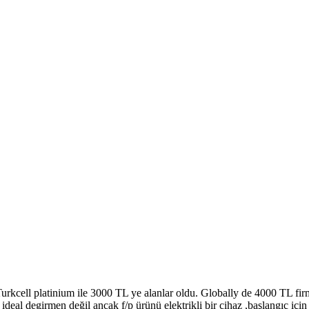
Turkcell platinium ile 3000 TL ye alanlar oldu. Globally de 4000 TL fir
deal degirmen değil ancak f/p ürünü elektrikli bir cihaz ,başlangıç için 