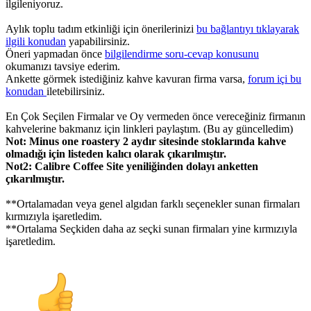
ilgileniyoruz.
Aylık toplu tadım etkinliği için önerilerinizi
bu bağlantıyı tıklayarak
ilgili konudan
yapabilirsiniz.
Öneri yapmadan önce
bilgilendirme soru-cevap konusunu
okumanızı tavsiye ederim.
Ankette görmek istediğiniz kahve kavuran firma varsa,
forum içi bu
konudan
iletebilirsiniz.
En Çok Seçilen Firmalar ve Oy vermeden önce vereceğiniz firmanın
kahvelerine bakmanız için linkleri paylaştım. (Bu ay güncelledim)
Not: Minus one roastery 2 aydır sitesinde stoklarında kahve
olmadığı için listeden kalıcı olarak çıkarılmıştır.
Not2: Calibre Coffee Site yeniliğinden dolayı anketten
çıkarılmıştır.
**Ortalamadan veya genel algıdan farklı seçenekler sunan firmaları
kırmızıyla işaretledim.
**Ortalama Seçkiden daha az seçki sunan firmaları yine kırmızıyla
işaretledim.