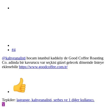
#4
@kahveanalisti
hocam istanbul kadıköy de Good Coffee Roasting
Co. adinda bir kavurucu var seçkisi güzel gelecek dönemde listeye
eklenebilir
https://www.goodcoffee.com.tr/
Tepkiler:
lagrange
,
kahveanalisti
,
serbes
ve 1 diğer kullanıcı.
Y