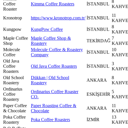
8
Coffee
Kimma Coffee Roasters
İSTANBUL
KAHV
Roaster
11
Kronotrop
https://www.kronotrop.com.tr/
İSTANBUL
KAHV
8
Kungpow
KungPow Coffee
İSTANBUL
KAHV
Maple Coffee
Maple Coffee Shop &
7
TEKİRDAĞ
Shop
Roastery
KAHV
Molecule
Molecule Coffee & Roastery
10
İSTANBUL
Coffee
Company
KAHV
Old Java
3
Coffee
Old Java Coffee Roasters
İSTANBUL
KAHV
Roasters
Old School
Dükkan | Old School
8
ANKARA
Roastery
Roastery
KAHV
Ordinarius
Ordinarius Coffee Roaster
5
Coffee
ESKİŞEHİR
CO.
KAHV
Roastery
Paper Coffee
Paper Roasting Coffee &
11
ANKARA
& Chocolate
Chocolate
KAHV
Poka Coffee
13
Poka Coffee Roasters
İZMİR
Roastery
KAHV