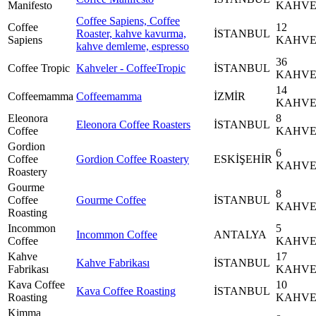
Manifesto
KAHV
Coffee Sapiens, Coffee
Coffee
12
Roaster, kahve kavurma,
İSTANBUL
Sapiens
KAHV
kahve demleme, espresso
36
Coffee Tropic
Kahveler - CoffeeTropic
İSTANBUL
KAHV
14
Coffeemamma
Coffeemamma
İZMİR
KAHV
Eleonora
8
Eleonora Coffee Roasters
İSTANBUL
Coffee
KAHV
Gordion
6
Coffee
Gordion Coffee Roastery
ESKİŞEHİR
KAHV
Roastery
Gourme
8
Coffee
Gourme Coffee
İSTANBUL
KAHV
Roasting
Incommon
5
Incommon Coffee
ANTALYA
Coffee
KAHV
Kahve
17
Kahve Fabrikası
İSTANBUL
Fabrikası
KAHV
Kava Coffee
10
Kava Coffee Roasting
İSTANBUL
Roasting
KAHV
Kimma