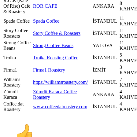
R.O.R (Rate
8
Of Rise) Cafe
ROR CAFE
ANKARA
KAHV
& Roastery
11
Spada Coffee
Spada Coffee
İSTANBUL
KAHV
Story Coffee
11
Story Coffee & Roasters
İSTANBUL
Roasters
KAHV
Strong Coffee
11
Strong Coffee Beans
YALOVA
Beans
KAHV
5
Troika
Troika Roasting Coffee
İSTANBUL
KAHV
3
Firma1
Firma1 Roastery
İZMİT
KAHV
Williams
7
https://williamsroastery.com/
İSTANBUL
Roastery
KAHV
Zümrüt
Zümrüt Karaca Coffee
4
ANKARA
Karaca
Roastery
KAHV
Coffee.dat
4
www.coffeedatroastery.com
İSTANBUL
Roastery
KAHV