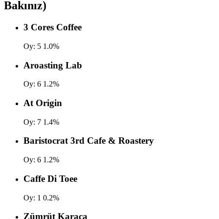
Bakınız)
3 Cores Coffee
Oy:
5
1.0%
Aroasting Lab
Oy:
6
1.2%
At Origin
Oy:
7
1.4%
Baristocrat 3rd Cafe & Roastery
Oy:
6
1.2%
Caffe Di Toee
Oy:
1
0.2%
Zümrüt Karaca