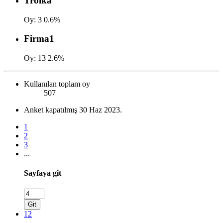
Troika
Oy:
3
0.6%
Firma1
Oy:
13
2.6%
Kullanılan toplam oy
507
Anket kapatılmış
30 Haz 2023
.
1
2
3
...
Sayfaya git
Git
12