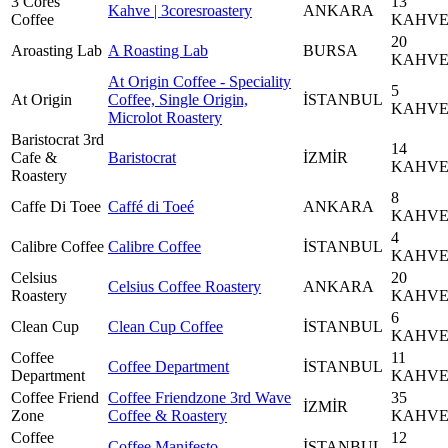
3 Cores
13
Kahve | 3coresroastery
ANKARA
Coffee
KAHV
20
Aroasting Lab
A Roasting Lab
BURSA
KAHV
At Origin Coffee - Speciality
5
At Origin
Coffee, Single Origin,
İSTANBUL
KAHV
Microlot Roastery
Baristocrat 3rd
14
Cafe &
Baristocrat
İZMİR
KAHV
Roastery
8
Caffe Di Toee
Caffé di Toeé
ANKARA
KAHV
4
Calibre Coffee
Calibre Coffee
İSTANBUL
KAHV
Celsius
20
Celsius Coffee Roastery
ANKARA
Roastery
KAHV
6
Clean Cup
Clean Cup Coffee
İSTANBUL
KAHV
Coffee
11
Coffee Department
İSTANBUL
Department
KAHV
Coffee Friend
Coffee Friendzone 3rd Wave
35
İZMİR
Zone
Coffee & Roastery
KAHV
Coffee
12
Coffee Manifesto
İSTANBUL