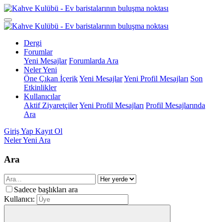
Dergi
Forumlar
Yeni Mesajlar
Forumlarda Ara
Neler Yeni
Öne Çıkan İçerik
Yeni Mesajlar
Yeni Profil Mesajları
Son
Etkinlikler
Kullanıcılar
Aktif Ziyaretçiler
Yeni Profil Mesajları
Profil Mesajlarında
Ara
Giriş Yap
Kayıt Ol
Neler Yeni
Ara
Ara
Sadece başlıkları ara
Kullanıcı: