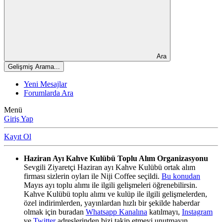
Ara
Gelişmiş Arama...
Yeni Mesajlar
Forumlarda Ara
Menü
Giriş Yap
Kayıt Ol
Haziran Ayı Kahve Kulübü Toplu Alım Organizasyonu
Sevgili Ziyaretçi Haziran ayı Kahve Kulübü ortak alım
firması sizlerin oyları ile Niji Coffee seçildi.
Bu konudan
Mayıs ayı toplu alımı ile ilgili gelişmeleri öğrenebilirsin.
Kahve Kulübü toplu alımı ve kulüp ile ilgili gelişmelerden,
özel indirimlerden, yayınlardan hızlı bir şekilde haberdar
olmak için buradan
Whatsapp Kanalına
katılmayı,
Instagram
ve
Twitter
adreslerinden bizi takip etmeyi unutmayın.