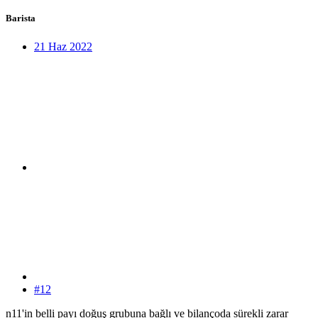
Barista
21 Haz 2022
#12
n11'in belli payı doğuş grubuna bağlı ve bilançoda sürekli zarar