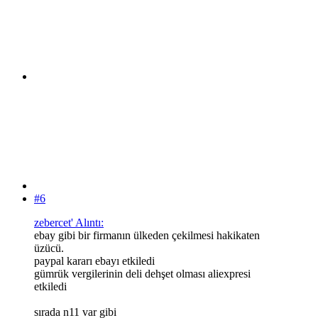
#6
zebercet' Alıntı:
ebay gibi bir firmanın ülkeden çekilmesi hakikaten
üzücü.
paypal kararı ebayı etkiledi
gümrük vergilerinin deli dehşet olması aliexpresi
etkiledi
sırada n11 var gibi