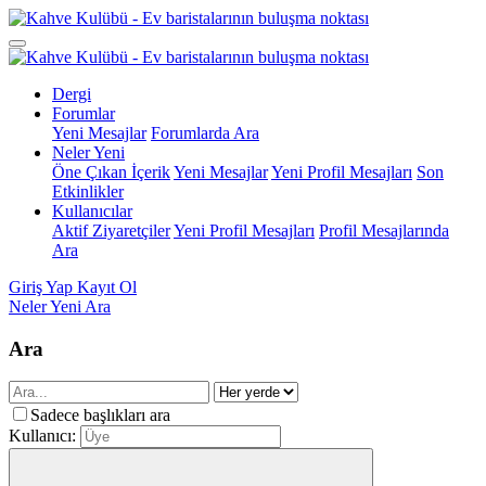
Dergi
Forumlar
Yeni Mesajlar
Forumlarda Ara
Neler Yeni
Öne Çıkan İçerik
Yeni Mesajlar
Yeni Profil Mesajları
Son
Etkinlikler
Kullanıcılar
Aktif Ziyaretçiler
Yeni Profil Mesajları
Profil Mesajlarında
Ara
Giriş Yap
Kayıt Ol
Neler Yeni
Ara
Ara
Sadece başlıkları ara
Kullanıcı: