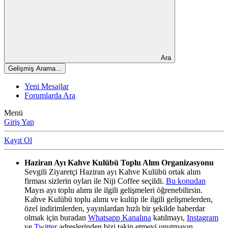
Ara
Gelişmiş Arama...
Yeni Mesajlar
Forumlarda Ara
Menü
Giriş Yap
Kayıt Ol
Haziran Ayı Kahve Kulübü Toplu Alım Organizasyonu
Sevgili Ziyaretçi Haziran ayı Kahve Kulübü ortak alım
firması sizlerin oyları ile Niji Coffee seçildi.
Bu konudan
Mayıs ayı toplu alımı ile ilgili gelişmeleri öğrenebilirsin.
Kahve Kulübü toplu alımı ve kulüp ile ilgili gelişmelerden,
özel indirimlerden, yayınlardan hızlı bir şekilde haberdar
olmak için buradan
Whatsapp Kanalına
katılmayı,
Instagram
ve
Twitter
adreslerinden bizi takip etmeyi unutmayın.