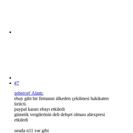
#7
zebercet' Alıntı:
ebay gibi bir firmanın ülkeden çekilmesi hakikaten
üzücü.
paypal kararı ebayı etkiledi
gümrük vergilerinin deli dehşet olması aliexpresi
etkiledi
sırada n11 var gibi