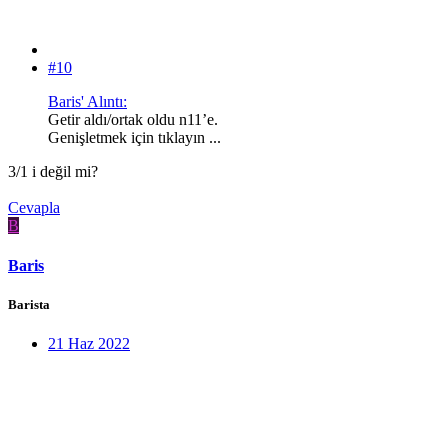
#10
Baris' Alıntı:
Getir aldı/ortak oldu n11’e.
Genişletmek için tıklayın ...
3/1 i değil mi?
Cevapla
B
Baris
Barista
21 Haz 2022