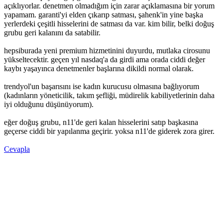
açıklıyorlar. denetmen olmadığım için zarar açıklamasına bir yorum
yapamam. garanti'yi elden çıkarıp satması, şahenk'in yine başka
yerlerdeki çeşitli hisselerini de satması da var. kim bilir, belki doğuş
grubu geri kalanını da satabilir.
hepsiburada yeni premium hizmetinini duyurdu, mutlaka cirosunu
yükseltecektir. geçen yıl nasdaq'a da girdi ama orada ciddi değer
kaybı yaşayınca denetmenler başlarına dikildi normal olarak.
trendyol'un başarısını ise kadın kurucusu olmasına bağlıyorum
(kadınların yöneticilik, takım şefliği, müdirelik kabiliyetlerinin daha
iyi olduğunu düşünüyorum).
eğer doğuş grubu, n11'de geri kalan hisselerini satıp başkasına
geçerse ciddi bir yapılanma geçirir. yoksa n11'de giderek zora girer.
Cevapla