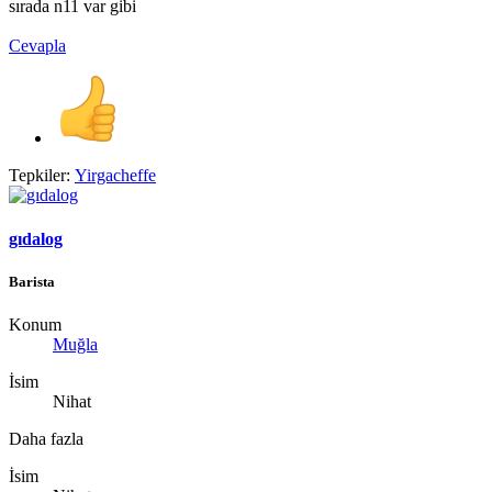
sırada n11 var gibi
Cevapla
Tepkiler:
Yirgacheffe
gıdalog
Barista
Konum
Muğla
İsim
Nihat
Daha fazla
İsim