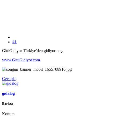
#1
GittiGidiyor Türkiye'den gidiyormuş.
www.GittiGidiyor.com
Cevapla
gıdalog
Barista
Konum