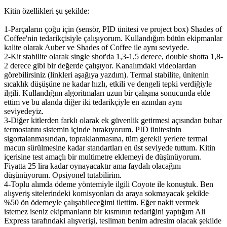
Kitin özellikleri şu şekilde:
1-Parçaların çoğu için (sensör, PID ünitesi ve project box) Shades of
Coffee'nin tedarikçisiyle çalışıyorum. Kullandığım bütün ekipmanlar
kalite olarak Auber ve Shades of Coffee ile aynı seviyede.
2-Kit stabilite olarak single shot'da 1,3-1,5 derece, double shotta 1,8-
2 derece gibi bir değerde çalışıyor. Kanalımdaki videolardan
görebilirsiniz (linkleri aşağıya yazdım). Termal stabilite, ünitenin
sıcaklık düşüşüne ne kadar hızlı, etkili ve dengeli tepki verdiğiyle
ilgili. Kullandığım algoritmaları uzun bir çalışma sonucunda elde
ettim ve bu alanda diğer iki tedarikçiyle en azından aynı
seviyedeyiz.
3-Diğer kitlerden farklı olarak ek güvenlik getirmesi açısından buhar
termostatını sistemin içinde bırakıyorum. PID ünitesinin
sigortalanmasından, topraklanmasına, tüm gerekli yerlere termal
macun sürülmesine kadar standartları en üst seviyede tuttum. Kitin
içerisine test amaçlı bir multimetre eklemeyi de düşünüyorum.
Fiyatta 25 lira kadar oynayacaktır ama faydalı olacağını
düşünüyorum. Opsiyonel tutabilirim.
4-Toplu alımda ödeme yöntemiyle ilgili Coyote ile konuştuk. Ben
alışveriş sitelerindeki komisyonları da araya sokmayacak şekilde
%50 ön ödemeyle çalışabileceğimi ilettim. Eğer nakit vermek
istemez iseniz ekipmanların bir kısmının tedariğini yaptığım Ali
Express tarafındaki alışverişi, teslimatı benim adresim olacak şekilde