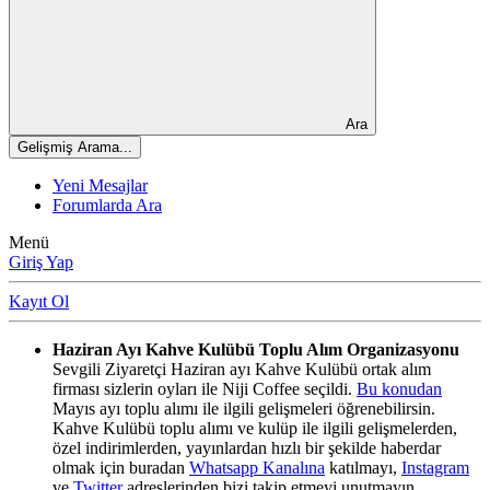
Ara
Gelişmiş Arama...
Yeni Mesajlar
Forumlarda Ara
Menü
Giriş Yap
Kayıt Ol
Haziran Ayı Kahve Kulübü Toplu Alım Organizasyonu
Sevgili Ziyaretçi Haziran ayı Kahve Kulübü ortak alım
firması sizlerin oyları ile Niji Coffee seçildi.
Bu konudan
Mayıs ayı toplu alımı ile ilgili gelişmeleri öğrenebilirsin.
Kahve Kulübü toplu alımı ve kulüp ile ilgili gelişmelerden,
özel indirimlerden, yayınlardan hızlı bir şekilde haberdar
olmak için buradan
Whatsapp Kanalına
katılmayı,
Instagram
ve
Twitter
adreslerinden bizi takip etmeyi unutmayın.