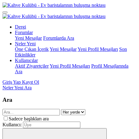
Dergi
Forumlar
Yeni Mesajlar
Forumlarda Ara
Neler Yeni
Öne Çıkan İçerik
Yeni Mesajlar
Yeni Profil Mesajları
Son
Etkinlikler
Kullanıcılar
Aktif Ziyaretçiler
Yeni Profil Mesajları
Profil Mesajlarında
Ara
Giriş Yap
Kayıt Ol
Neler Yeni
Ara
Ara
Sadece başlıkları ara
Kullanıcı: