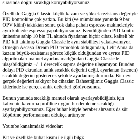
sırasında doğru sıcaklığı koruyabiliyorsunuz.
Özellikle Gaggia Classic küçük kazanı ve yüksek rezistans değeriyle
PID kontrolüne çok yatkın. Bu kiti (ve mümkünse yanında 9 bar
OPV kitini) taktıktan sonra çok daha pahalı espresso makineleriyle
aynı kalitede espresso yapabiliyorsunuz. Kendiliğinden PID kontrol
ünitesine sahip 10 bin TL altında fiyatlanan hiçbir cihaz, kaliteli bir
PID kiti takılmış Gaggia Classic'le aynı stabiliteyi yakalayamıyor.
Örneğin Ascaso Dream PID termoblok olduğundan, Lelit Anna da
kazanı büyük-rezistansı görece küçük olduğundan ve ayrıca PID
algoritmaları manuel ayarlanamadığından Gaggia Classic'le
ulaşabildiğimiz +/- 1 derecelik sapma değerine ulaşamıyor. Bundan
dolayı PID ekranları anlık sıcaklık değerini değil, ayarlanan (istenen)
sıcaklık değerini gösterecek şekilde ayarlanmış durumda. Bir nevi
gerçek değerleri saklıyor bu cihazlar. Bahsettiğimiz Gaggia Classic
kitlerinde ise gerçek anlık değerleri görüyorsunuz.
Bunun yanında sıcaklığı manuel olarak ayarlayabildiğiniz için
kahvenin kavurma profiline uygun bir demleme sıcaklığı
ayarlayabiliyorsunuz. Eğer buhar kitiyle beraber alırsanız da süt
köpürtme performansını oldukça arttırıyor.
Youtube kanalımdaki videolar:
Kit ve özellikle buhar kısmı ile ilgili bilgi: