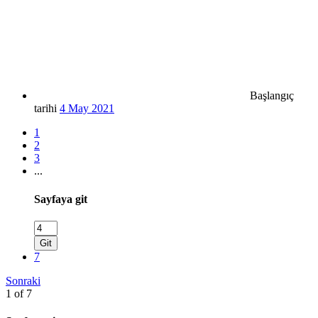
Başlangıç
tarihi
4 May 2021
1
2
3
...
Sayfaya git
Git
7
Sonraki
1 of 7