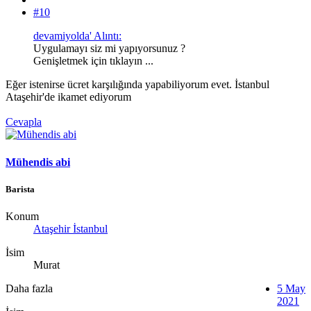
#10
devamiyolda' Alıntı:
Uygulamayı siz mi yapıyorsunuz ?
Genişletmek için tıklayın ...
Eğer istenirse ücret karşılığında yapabiliyorum evet. İstanbul
Ataşehir'de ikamet ediyorum
Cevapla
Mühendis abi
Barista
Konum
Ataşehir İstanbul
İsim
Murat
Daha fazla
5 May
2021