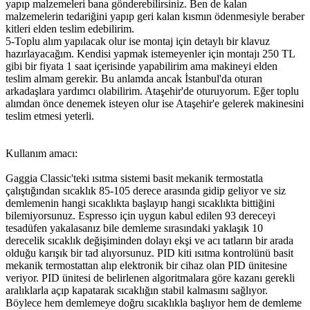
yapıp malzemeleri bana gönderebilirsiniz. Ben de kalan
malzemelerin tedariğini yapıp geri kalan kısmın ödenmesiyle beraber
kitleri elden teslim edebilirim.
5-Toplu alım yapılacak olur ise montaj için detaylı bir klavuz
hazırlayacağım. Kendisi yapmak istemeyenler için montajı 250 TL
gibi bir fiyata 1 saat içerisinde yapabilirim ama makineyi elden
teslim almam gerekir. Bu anlamda ancak İstanbul'da oturan
arkadaşlara yardımcı olabilirim. Ataşehir'de oturuyorum. Eğer toplu
alımdan önce denemek isteyen olur ise Ataşehir'e gelerek makinesini
teslim etmesi yeterli.
Kullanım amacı:
Gaggia Classic'teki ısıtma sistemi basit mekanik termostatla
çalıştığından sıcaklık 85-105 derece arasında gidip geliyor ve siz
demlemenin hangi sıcaklıkta başlayıp hangi sıcaklıkta bittiğini
bilemiyorsunuz. Espresso için uygun kabul edilen 93 dereceyi
tesadüfen yakalasanız bile demleme sırasındaki yaklaşık 10
derecelik sıcaklık değişiminden dolayı ekşi ve acı tatların bir arada
olduğu karışık bir tad alıyorsunuz. PID kiti ısıtma kontrolünü basit
mekanik termostattan alıp elektronik bir cihaz olan PID ünitesine
veriyor. PID ünitesi de belirlenen algoritmalara göre kazanı gerekli
aralıklarla açıp kapatarak sıcaklığın stabil kalmasını sağlıyor.
Böylece hem demlemeye doğru sıcaklıkla başlıyor hem de demleme