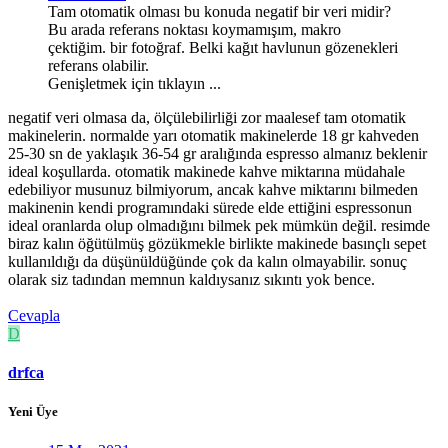
Tam otomatik olması bu konuda negatif bir veri midir?
Bu arada referans noktası koymamışım, makro
çektiğim. bir fotoğraf. Belki kağıt havlunun gözenekleri
referans olabilir.
Genişletmek için tıklayın ...
negatif veri olmasa da, ölçülebilirliği zor maalesef tam otomatik
makinelerin. normalde yarı otomatik makinelerde 18 gr kahveden
25-30 sn de yaklaşık 36-54 gr aralığında espresso almanız beklenir
ideal koşullarda. otomatik makinede kahve miktarına müdahale
edebiliyor musunuz bilmiyorum, ancak kahve miktarını bilmeden
makinenin kendi programındaki sürede elde ettiğini espressonun
ideal oranlarda olup olmadığını bilmek pek mümkün değil. resimde
biraz kalın öğütülmüş gözükmekle birlikte makinede basınçlı sepet
kullanıldığı da düşünüldüğünde çok da kalın olmayabilir. sonuç
olarak siz tadından memnun kaldıysanız sıkıntı yok bence.
Cevapla
D
drfca
Yeni Üye