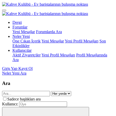
Dergi
Forumlar
Yeni Mesajlar
Forumlarda Ara
Neler Yeni
Öne Çıkan İçerik
Yeni Mesajlar
Yeni Profil Mesajları
Son
Etkinlikler
Kullanıcılar
Aktif Ziyaretçiler
Yeni Profil Mesajları
Profil Mesajlarında
Ara
Giriş Yap
Kayıt Ol
Neler Yeni
Ara
Ara
Sadece başlıkları ara
Kullanıcı: