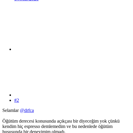
#2
Selamlar
@drfca
Öğütüm derecesi konusunda açıkçası bir diyeceğim yok çünkü
kendim hiç espresso demlemedim ve bu nedenlede öğütüm
hususunda bir deneyimim olmadı.