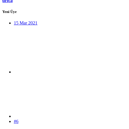
drfca
Yeni Üye
15 Mar 2021
#6