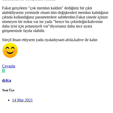
Fakat gerçekten "çok memlun kaldım" dediğiniz bir çıktı
alabildiyseniz yerinizde olsam tüm değişkenleri memlun kalıdığınız
çıktıda kullandığınız parametrelere sabitlerdim.Fakat yinede içinize
sinmeyen bir nokta var ise yada "bence bu çekirdeğin/kahvenin
daha iyisi için potansiyeli var"diyorsanız daha ince ayara
girişmenizde fayda olabilir.
Sürçil ihsan ettiysem yada oyaladıysam afola,kahve ile kalın
Cevapla
D
drfca
Yeni Üye
14 Mar 2021