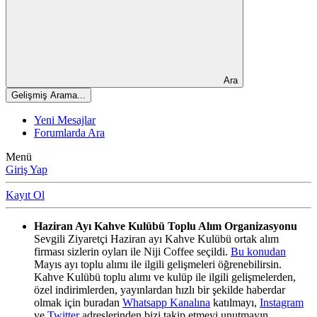
Ara
Gelişmiş Arama...
Yeni Mesajlar
Forumlarda Ara
Menü
Giriş Yap
Kayıt Ol
Haziran Ayı Kahve Kulübü Toplu Alım Organizasyonu
Sevgili Ziyaretçi Haziran ayı Kahve Kulübü ortak alım
firması sizlerin oyları ile Niji Coffee seçildi.
Bu konudan
Mayıs ayı toplu alımı ile ilgili gelişmeleri öğrenebilirsin.
Kahve Kulübü toplu alımı ve kulüp ile ilgili gelişmelerden,
özel indirimlerden, yayınlardan hızlı bir şekilde haberdar
olmak için buradan
Whatsapp Kanalına
katılmayı,
Instagram
ve
Twitter
adreslerinden bizi takip etmeyi unutmayın.