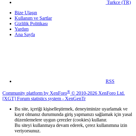
Turkce (TR)
Bize Ulaşın
Kullanım ve Şartlar
Gizlilik Politikası
Yardım
Ana Sayfa
RSS
®
Community platform by XenForo
© 2010-2026 XenForo Ltd.
[XGT] Forum statistics system
- XenGenTr
Bu site, içeriği kişiselleştirmek, deneyiminize uyarlamak ve
kayıt olmanız durumunda giriş yapmanızı sağlamak için yasal
düzenlemelere uygun çerezler (cookies) kullanır.
Bu siteyi kullanmaya devam ederek, çerez kullanımına izin
veriyorsunuz.