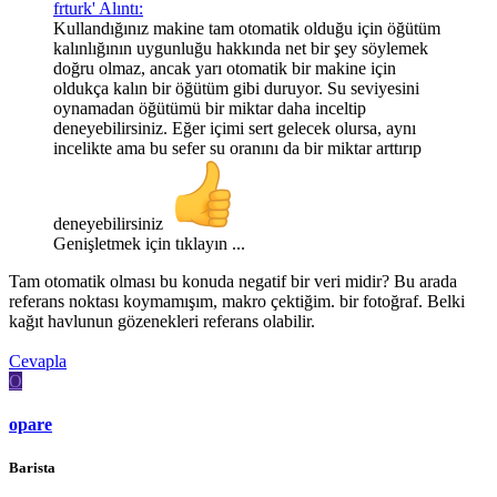
frturk' Alıntı:
Kullandığınız makine tam otomatik olduğu için öğütüm
kalınlığının uygunluğu hakkında net bir şey söylemek
doğru olmaz, ancak yarı otomatik bir makine için
oldukça kalın bir öğütüm gibi duruyor. Su seviyesini
oynamadan öğütümü bir miktar daha inceltip
deneyebilirsiniz. Eğer içimi sert gelecek olursa, aynı
incelikte ama bu sefer su oranını da bir miktar arttırıp
deneyebilirsiniz
Genişletmek için tıklayın ...
Tam otomatik olması bu konuda negatif bir veri midir? Bu arada
referans noktası koymamışım, makro çektiğim. bir fotoğraf. Belki
kağıt havlunun gözenekleri referans olabilir.
Cevapla
O
opare
Barista