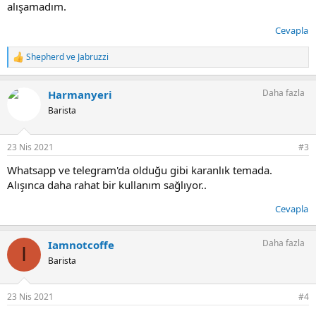
alışamadım.
Cevapla
Shepherd
ve
Jabruzzi
T
e
p
Daha fazla
Harmanyeri
k
i
Barista
l
e
r
23 Nis 2021
#3
:
Whatsapp ve telegram'da olduğu gibi karanlık temada.
Alışınca daha rahat bir kullanım sağlıyor..
Cevapla
Daha fazla
Iamnotcoffe
I
Barista
23 Nis 2021
#4