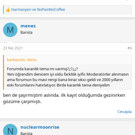
Harmanyeri
ve
NoPainNoCoffee
T
e
p
menes
k
M
i
Barista
l
e
r
23 Nis 2021
#6
:
berkeonlu' Alıntı:
Forumda karanlık tema mı varmış?¿?¿¿?
Yeni öğrendim denicem iyi oldu farklılık iyifir. Moderatörler alınmasın
ama forumun bu mavi rengi bana biraz sıkıcı geldi ve 2000 yılların
eski forumlarını hatırlatıyor. Birde karanlık tema deniyelim
ben de şaşırmıştım aslında. ilk kayıt olduğumda gezinirken
gözüme çarpmıştı.
Cevapla
nuclearmoonrise
N
Barista