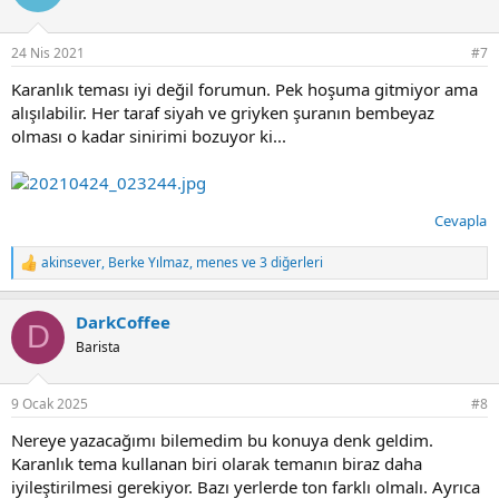
24 Nis 2021
#7
Karanlık teması iyi değil forumun. Pek hoşuma gitmiyor ama
alışılabilir. Her taraf siyah ve griyken şuranın bembeyaz
olması o kadar sinirimi bozuyor ki...
Cevapla
akinsever
,
Berke Yılmaz
,
menes
ve 3 diğerleri
T
e
p
DarkCoffee
k
D
i
Barista
l
e
r
9 Ocak 2025
#8
:
Nereye yazacağımı bilemedim bu konuya denk geldim.
Karanlık tema kullanan biri olarak temanın biraz daha
iyileştirilmesi gerekiyor. Bazı yerlerde ton farklı olmalı. Ayrıca