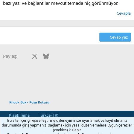
bazı yazı ve bağlantılar mevcut temada hiç görünmüyor.
Cevapla
Cevap yaz
Facebook
X
Bluesky
LinkedIn
Reddit
Pinterest
Tumblr
WhatsApp
E-posta
Paylaş:
Knock Box - Posa Kutusu
Klasik Tema
Turkce (TR)
Bu site, içeriği kişiselleştirmek, deneyiminize uyarlamak ve kayıt olmanız
Bize Ulaşın
Kullanım ve Şartlar
Gizlilik Politikası
Yardım
durumunda giriş yapmanızı sağlamak için yasal düzenlemelere uygun çerezler
Ana Sayfa
R
(cookies) kullanır.
S