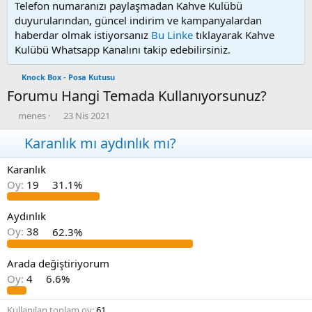
Telefon numaranızı paylaşmadan Kahve Kulübü
duyurularından, güncel indirim ve kampanyalardan
haberdar olmak istiyorsanız
Bu Linke
tıklayarak Kahve
Kulübü Whatsapp Kanalını takip edebilirsiniz.
Knock Box - Posa Kutusu
Forumu Hangi Temada Kullanıyorsunuz?
K
B
menes
23 Nis 2021
o
a
n
Karanlık mı aydınlık mı?
ş
u
l
y
a
Karanlık
u
n
Oy:
19
31.1%
b
g
a
ı
ş
ç
Aydınlık
l
t
Oy:
38
62.3%
a
a
t
r
Arada değiştiriyorum
a
i
n
h
Oy:
4
6.6%
i
Kullanılan toplam oy
61