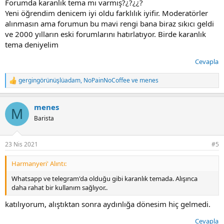
Forumda karanlık tema mı varmış?¿?¿¿?
Yeni öğrendim denicem iyi oldu farklılık iyifir. Moderatörler
alınmasın ama forumun bu mavi rengi bana biraz sıkıcı geldi
ve 2000 yılların eski forumlarını hatırlatıyor. Birde karanlık
tema deniyelim
Cevapla
gergingörünüşlüadam
,
NoPainNoCoffee
ve
menes
T
e
p
menes
k
M
i
Barista
l
e
r
23 Nis 2021
#5
:
Harmanyeri' Alıntı:
Whatsapp ve telegram'da olduğu gibi karanlık temada. Alışınca
daha rahat bir kullanım sağlıyor..
katılıyorum, alıştıktan sonra aydınlığa dönesim hiç gelmedi.
Cevapla