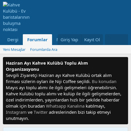
Dergi
Forumlar
Neler Yeni
Giriş Yap
Kayıt Ol
Kullanıcılar
Yeni Mesajlar
Forumlarda Ara
Haziran Ayı Kahve Kulübü Toplu Alım
Organizasyonu
Sevgili Ziyaretçi Haziran ayı Kahve Kulübü ortak alım
firması sizlerin oyları ile Niji Coffee seçildi.
Bu konudan
Mayıs ayı toplu alımı ile ilgili gelişmeleri öğrenebilirsin.
Kahve Kulübü toplu alımı ve kulüp ile ilgili gelişmelerden,
özel indirimlerden, yayınlardan hızlı bir şekilde haberdar
olmak için buradan
Whatsapp Kanalına
katılmayı,
Instagram
ve
Twitter
adreslerinden bizi takip etmeyi
unutmayın.