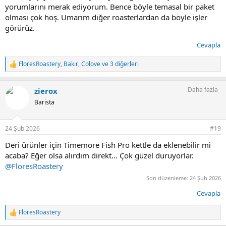
yorumlarını merak ediyorum. Bence böyle temasal bir paket
olması çok hoş. Umarım diğer roasterlardan da böyle işler
görürüz.
Cevapla
FloresRoastery
,
Bakır
,
Colove
ve 3 diğerleri
T
e
p
Daha fazla
zierox
k
i
Barista
l
e
r
24 Şub 2026
#19
:
Deri ürünler için Timemore Fish Pro kettle da eklenebilir mi
acaba? Eğer olsa alırdım direkt... Çok güzel duruyorlar.
@FloresRoastery
Son düzenleme:
24 Şub 2026
Cevapla
FloresRoastery
T
e