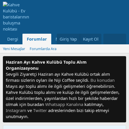
Dergi
Forumlar
Neler Yeni
Giriş Yap
Kayıt Ol
Kullanıcılar
Yeni Mesajlar
Forumlarda Ara
Haziran Ayı Kahve Kulübü Toplu Alım
Organizasyonu
Sevgili Ziyaretçi Haziran ayı Kahve Kulübü ortak alım
firması sizlerin oyları ile Niji Coffee seçildi.
Bu konudan
Mayıs ayı toplu alımı ile ilgili gelişmeleri öğrenebilirsin.
Kahve Kulübü toplu alımı ve kulüp ile ilgili gelişmelerden,
özel indirimlerden, yayınlardan hızlı bir şekilde haberdar
olmak için buradan
Whatsapp Kanalına
katılmayı,
Instagram
ve
Twitter
adreslerinden bizi takip etmeyi
unutmayın.