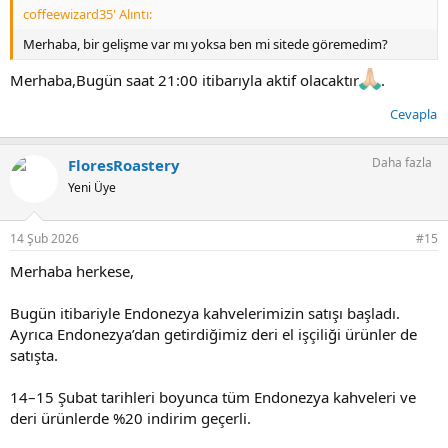
coffeewizard35' Alıntı:
Arjuna – Wet Hulled
Guntur – Honey Process
Merhaba, bir gelişme var mı yoksa ben mi sitede göremedim?
Papandayan – Natural
Frinsa Estate – Honey (Saccharomyces)
Merhaba,Bugün saat 21:00 itibarıyla aktif olacaktır
.
Sumatra – Wet Hulled
Cevapla
Her bir sachet 22 gram olarak hazırlandı.
(2 gramı öğütücü temizliği için pay bıraktık.)
Daha fazla
FloresRoastery
Kutunun içine ayrıca Endonezya’dan özel olarak getirdiğimiz küçük
Yeni Üye
hediyeler ve kendi denediğimiz demleme reçeteleri de ekledik.
Endonezya kahveleri için ilk satışımız 14 Şubat’ta başlayacak.
14 Şub 2026
#15
Forumdaki arkadaşlara küçük bir teşekkür olarak, sadece
Endonezya kahvelerinde geçerli olmak üzere 14–15 Şubat tarihleri
Merhaba herkese,
arasında %20 indirim tanımladım.
Bugün itibariyle Endonezya kahvelerimizin satışı başladı.
Kod: floresendonezya20
Ayrıca Endonezya’dan getirdiğimiz deri el işçiliği ürünler de
Deneyen herkesin yorumuna, eleştirisine ve tadım notlarına
satışta.
gerçekten açığım. Bu forumdaki geri bildirimler benim için çok
kıymetli, çünkü gelişmenin tek yolu dürüst geri dönüşler.
14–15 Şubat tarihleri boyunca tüm Endonezya kahveleri ve
deri ürünlerde %20 indirim geçerli.
Burada adımın ve kahvelerin paylaşılması beni gerçekten mutlu etti.
Zaman zaman ben de burada bulunup deneyimlerimi paylaşmaya