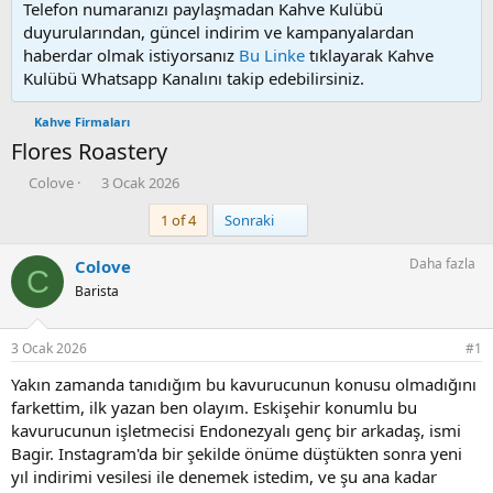
Telefon numaranızı paylaşmadan Kahve Kulübü
duyurularından, güncel indirim ve kampanyalardan
haberdar olmak istiyorsanız
Bu Linke
tıklayarak Kahve
Kulübü Whatsapp Kanalını takip edebilirsiniz.
Kahve Firmaları
Flores Roastery
K
B
Colove
3 Ocak 2026
o
a
Son
1 of 4
Sonraki
n
ş
u
l
y
a
Daha fazla
Colove
C
u
n
Barista
b
g
a
ı
ş
ç
3 Ocak 2026
#1
l
t
a
a
Yakın zamanda tanıdığım bu kavurucunun konusu olmadığını
t
r
farkettim, ilk yazan ben olayım. Eskişehir konumlu bu
a
i
kavurucunun işletmecisi Endonezyalı genç bir arkadaş, ismi
n
h
Bagir. Instagram'da bir şekilde önüme düştükten sonra yeni
i
yıl indirimi vesilesi ile denemek istedim, ve şu ana kadar