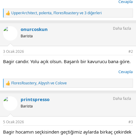
Cevapla
UpperArchitect
,
polenta
,
FloresRoastery
ve 3 diğerleri
T
e
p
Daha fazla
onurcoskun
k
i
Barista
l
e
r
3 Ocak 2026
#2
:
Bagir candır. Yolu açık olsun. Başarılı bir kavurucu bana göre.
Cevapla
FloresRoastery
,
Alpysh
ve
Colove
T
e
p
Daha fazla
printspresso
k
i
Barista
l
e
r
5 Ocak 2026
#3
:
Bagir hocamın seçkisinden geçtiğimiz aylarda birkaç çekirdek