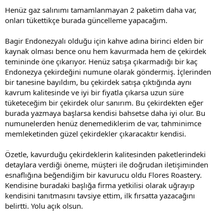
Henüz gaz salınımı tamamlanmayan 2 paketim daha var,
onları tükettikçe burada güncelleme yapacağım.
Bagir Endonezyalı olduğu için kahve adına birinci elden bir
kaynak olması bence onu hem kavurmada hem de çekirdek
temininde öne çıkarıyor. Henüz satışa çıkarmadığı bir kaç
Endonezya çekirdeğini numune olarak göndermiş. İçlerinden
bir tanesine bayıldım, bu çekirdek satışa çıktığında aynı
kavrum kalitesinde ve iyi bir fiyatla çıkarsa uzun süre
tüketeceğim bir çekirdek olur sanırım. Bu çekirdekten eğer
burada yazmaya başlarsa kendisi bahsetse daha iyi olur. Bu
numunelerden henüz denemediklerim de var, tahminimce
memleketinden güzel çekirdekler çıkaracaktır kendisi.
Özetle, kavurduğu çekirdeklerin kalitesinden paketlerindeki
detaylara verdiği öneme, müşteri ile doğrudan iletişiminden
esnaflığına beğendiğim bir kavurucu oldu Flores Roastery.
Kendisine buradaki başlığa firma yetkilisi olarak uğrayıp
kendisini tanıtmasını tavsiye ettim, ilk fırsatta yazacağını
belirtti. Yolu açık olsun.