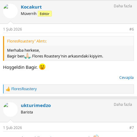
p
Daha fazla
Kocakurt
k
i
Müverrih
Editör
l
e
r
1 Şub 2026
#6
:
FloresRoastery' Alıntı:
Merhaba herkese,
Bagir ben
. Flores Roastery’nin arkasındaki kişiyim.
Hoşgeldin Bagir.
Cevapla
FloresRoastery
T
e
p
Daha fazla
ukturimedzo
k
i
Barista
l
e
r
1 Şub 2026
#7
: