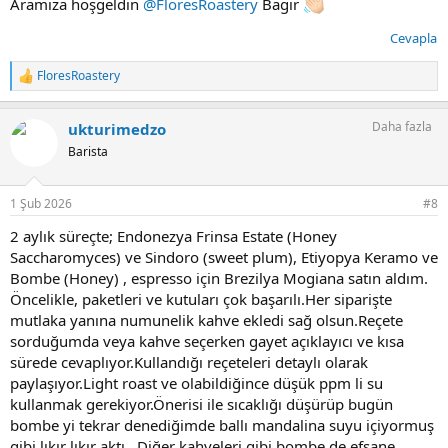
Aramıza hoşgeldin
@FloresRoastery
Bagir
Cevapla
FloresRoastery
T
e
p
Daha fazla
ukturimedzo
k
i
Barista
l
e
r
1 Şub 2026
#8
:
2 aylık süreçte; Endonezya Frinsa Estate (Honey
Saccharomyces) ve Sindoro (sweet plum), Etiyopya Keramo ve
Bombe (Honey) , espresso için Brezilya Mogiana satın aldım.
Öncelikle, paketleri ve kutuları çok başarılı.Her siparişte
mutlaka yanına numunelik kahve ekledi sağ olsun.Reçete
sorduğumda veya kahve seçerken gayet açıklayıcı ve kısa
sürede cevaplıyor.Kullandığı reçeteleri detaylı olarak
paylaşıyor.Light roast ve olabildiğince düşük ppm li su
kullanmak gerekiyor.Önerisi ile sıcaklığı düşürüp bugün
bombe yi tekrar denediğimde ballı mandalina suyu içiyormuş
gibi lıkır lıkır aktı…Diğer kahveleri gibi bombe de efsane.