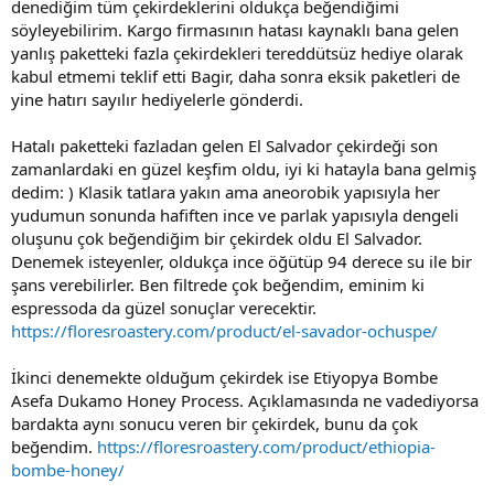
denediğim tüm çekirdeklerini oldukça beğendiğimi
söyleyebilirim. Kargo firmasının hatası kaynaklı bana gelen
yanlış paketteki fazla çekirdekleri tereddütsüz hediye olarak
kabul etmemi teklif etti Bagir, daha sonra eksik paketleri de
yine hatırı sayılır hediyelerle gönderdi.
Hatalı paketteki fazladan gelen El Salvador çekirdeği son
zamanlardaki en güzel keşfim oldu, iyi ki hatayla bana gelmiş
dedim: ) Klasik tatlara yakın ama aneorobik yapısıyla her
yudumun sonunda hafiften ince ve parlak yapısıyla dengeli
oluşunu çok beğendiğim bir çekirdek oldu El Salvador.
Denemek isteyenler, oldukça ince öğütüp 94 derece su ile bir
şans verebilirler. Ben filtrede çok beğendim, eminim ki
espressoda da güzel sonuçlar verecektir.
https://floresroastery.com/product/el-savador-ochuspe/
İkinci denemekte olduğum çekirdek ise Etiyopya Bombe
Asefa Dukamo Honey Process. Açıklamasında ne vadediyorsa
bardakta aynı sonucu veren bir çekirdek, bunu da çok
beğendim.
https://floresroastery.com/product/ethiopia-
bombe-honey/