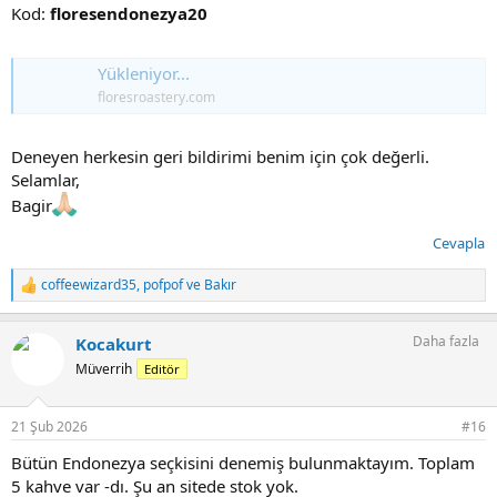
Kod:
floresendonezya20
çalışacağım.
Herkese selamlar,
Yükleniyor...
Bagir
floresroastery.com
Deneyen herkesin geri bildirimi benim için çok değerli.
Selamlar,
Bagir
Cevapla
coffeewizard35
,
pofpof
ve
Bakır
T
e
p
Daha fazla
Kocakurt
k
i
Müverrih
Editör
l
e
r
21 Şub 2026
#16
:
Bütün Endonezya seçkisini denemiş bulunmaktayım. Toplam
5 kahve var -dı. Şu an sitede stok yok.