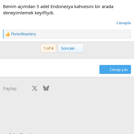
Benim açımdan 5 adet Endonezya kahvesini bir arada
deneyimlemek keyifliydi.
Cevapla
FloresRoastery
T
e
p
Son
1 of 4
Sonraki
k
i
l
e
Cevap yaz
r
:
Facebook
X
Bluesky
LinkedIn
Reddit
Pinterest
Tumblr
WhatsApp
E-posta
Paylaş: