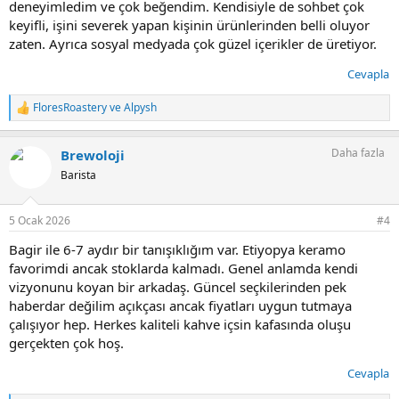
deneyimledim ve çok beğendim. Kendisiyle de sohbet çok
keyifli, işini severek yapan kişinin ürünlerinden belli oluyor
zaten. Ayrıca sosyal medyada çok güzel içerikler de üretiyor.
Cevapla
FloresRoastery
ve
Alpysh
T
e
p
Daha fazla
Brewoloji
k
i
Barista
l
e
r
5 Ocak 2026
#4
:
Bagir ile 6-7 aydır bir tanışıklığım var. Etiyopya keramo
favorimdi ancak stoklarda kalmadı. Genel anlamda kendi
vizyonunu koyan bir arkadaş. Güncel seçkilerinden pek
haberdar değilim açıkçası ancak fiyatları uygun tutmaya
çalışıyor hep. Herkes kaliteli kahve içsin kafasında oluşu
gerçekten çok hoş.
Cevapla