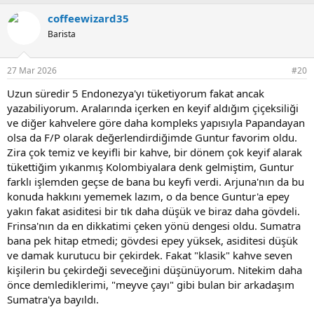
p
coffeewizard35
k
i
Barista
l
e
r
27 Mar 2026
#20
:
Uzun süredir 5 Endonezya'yı tüketiyorum fakat ancak
yazabiliyorum. Aralarında içerken en keyif aldığım çiçeksiliği
ve diğer kahvelere göre daha kompleks yapısıyla Papandayan
olsa da F/P olarak değerlendirdiğimde Guntur favorim oldu.
Zira çok temiz ve keyifli bir kahve, bir dönem çok keyif alarak
tükettiğim yıkanmış Kolombiyalara denk gelmiştim, Guntur
farklı işlemden geçse de bana bu keyfi verdi. Arjuna'nın da bu
konuda hakkını yememek lazım, o da bence Guntur'a epey
yakın fakat asiditesi bir tık daha düşük ve biraz daha gövdeli.
Frinsa'nın da en dikkatimi çeken yönü dengesi oldu. Sumatra
bana pek hitap etmedi; gövdesi epey yüksek, asiditesi düşük
ve damak kurutucu bir çekirdek. Fakat "klasik" kahve seven
kişilerin bu çekirdeği seveceğini düşünüyorum. Nitekim daha
önce demlediklerimi, "meyve çayı" gibi bulan bir arkadaşım
Sumatra'ya bayıldı.