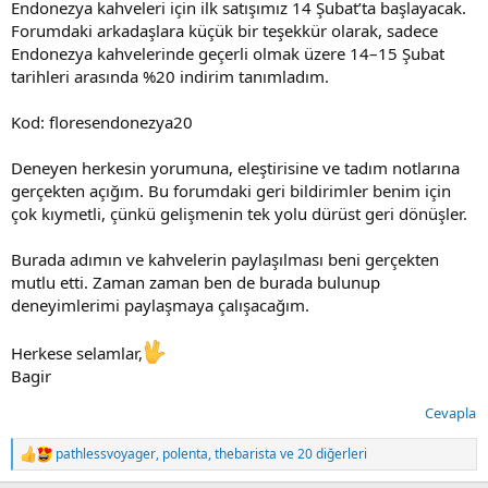
Endonezya kahveleri için ilk satışımız 14 Şubat’ta başlayacak.
Forumdaki arkadaşlara küçük bir teşekkür olarak, sadece
Endonezya kahvelerinde geçerli olmak üzere 14–15 Şubat
tarihleri arasında %20 indirim tanımladım.
Kod: floresendonezya20
Deneyen herkesin yorumuna, eleştirisine ve tadım notlarına
gerçekten açığım. Bu forumdaki geri bildirimler benim için
çok kıymetli, çünkü gelişmenin tek yolu dürüst geri dönüşler.
Burada adımın ve kahvelerin paylaşılması beni gerçekten
mutlu etti. Zaman zaman ben de burada bulunup
deneyimlerimi paylaşmaya çalışacağım.
Herkese selamlar,
Bagir
Cevapla
pathlessvoyager
,
polenta
,
thebarista
ve 20 diğerleri
T
e