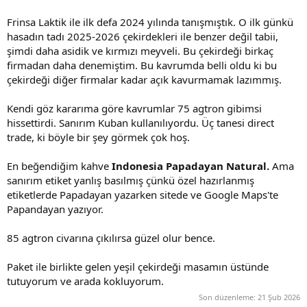
Frinsa Laktik ile ilk defa 2024 yılında tanışmıştık. O ilk günkü
hasadın tadı 2025-2026 çekirdekleri ile benzer değil tabii,
şimdi daha asidik ve kırmızı meyveli. Bu çekirdeği birkaç
firmadan daha denemiştim. Bu kavrumda belli oldu ki bu
çekirdeği diğer firmalar kadar açık kavurmamak lazımmış.
Kendi göz kararıma göre kavrumlar 75 agtron gibimsi
hissettirdi. Sanırım Kuban kullanılıyordu. Üç tanesi direct
trade, ki böyle bir şey görmek çok hoş.
En beğendiğim kahve
Indonesia Papadayan Natural.
Ama
sanırım etiket yanlış basılmış çünkü özel hazırlanmış
etiketlerde Papadayan yazarken sitede ve Google Maps'te
Papandayan yazıyor.
85 agtron civarına çıkılırsa güzel olur bence.
Paket ile birlikte gelen yeşil çekirdeği masamın üstünde
tutuyorum ve arada kokluyorum.
Son düzenleme:
21 Şub 2026