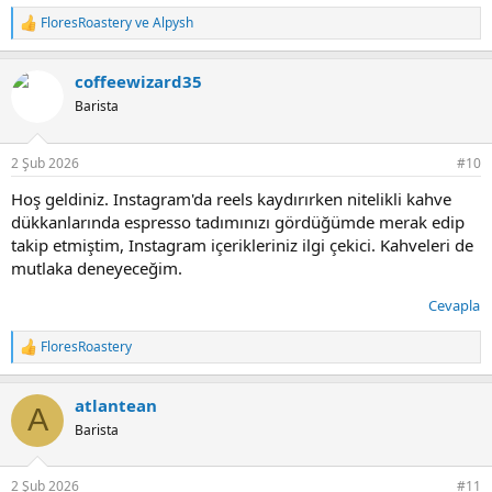
FloresRoastery
ve
Alpysh
T
e
p
coffeewizard35
k
i
Barista
l
e
r
2 Şub 2026
#10
:
Hoş geldiniz. Instagram'da reels kaydırırken nitelikli kahve
dükkanlarında espresso tadımınızı gördüğümde merak edip
takip etmiştim, Instagram içerikleriniz ilgi çekici. Kahveleri de
mutlaka deneyeceğim.
Cevapla
FloresRoastery
T
e
p
atlantean
k
A
i
Barista
l
e
r
2 Şub 2026
#11