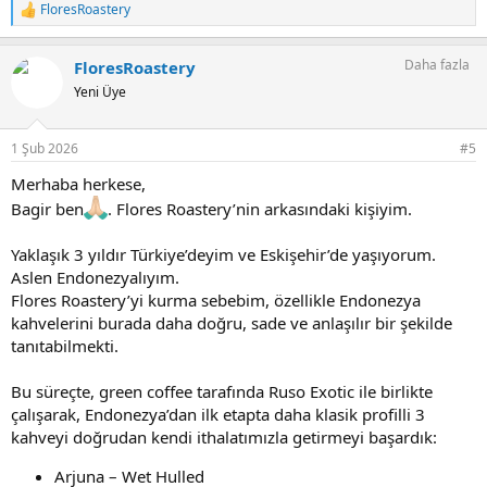
FloresRoastery
T
e
p
Daha fazla
FloresRoastery
k
i
Yeni Üye
l
e
r
1 Şub 2026
#5
:
Merhaba herkese,
Bagir ben
. Flores Roastery’nin arkasındaki kişiyim.
Yaklaşık 3 yıldır Türkiye’deyim ve Eskişehir’de yaşıyorum.
Aslen Endonezyalıyım.
Flores Roastery’yi kurma sebebim, özellikle Endonezya
kahvelerini burada daha doğru, sade ve anlaşılır bir şekilde
tanıtabilmekti.
Bu süreçte, green coffee tarafında Ruso Exotic ile birlikte
çalışarak, Endonezya’dan ilk etapta daha klasik profilli 3
kahveyi doğrudan kendi ithalatımızla getirmeyi başardık:
Arjuna – Wet Hulled