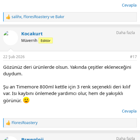
Cevapla
salihx
,
FloresRoastery
ve
Bakır
T
e
p
Daha fazla
Kocakurt
k
i
Müverrih
Editör
l
e
r
22 Şub 2026
#17
:
Gözünüz deri ürünlerde olsun. Yakında çeşitler ekleneceğini
duydum.
Şu an Timemore 800ml kettle için 3 renk seçenekli deri kılıf
var. Isı kaybını önlemede yardımcı olur, hem de yakışıklı
görünür.
Cevapla
FloresRoastery
T
e
p
Daha fazla
Brewoloji
k