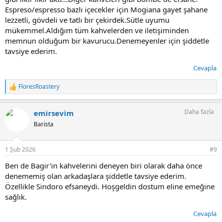
Espreso/espresso bazlı içecekler için Mogiana gayet şahane
lezzetli, gövdeli ve tatlı bir çekirdek.Sütle uyumu
mükemmel.Aldığım tüm kahvelerden ve iletişiminden
memnun olduğum bir kavurucu.Denemeyenler için şiddetle
tavsiye ederim.
Cevapla
FloresRoastery
T
e
p
Daha fazla
emirsevim
k
i
Barista
l
e
r
1 Şub 2026
#9
:
Ben de Bagir'in kahvelerini deneyen biri olarak daha önce
denememiş olan arkadaşlara şiddetle tavsiye ederim.
Özellikle Sindoro efsaneydi. Hoşgeldin dostum eline emeğine
sağlık.
Cevapla