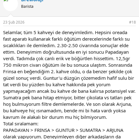
i
Barista
l
e
r
23 Şub 2026
#18
:
Selamlar, tüm 5 kahveyi de deneyimledim. Hepsini oreada
fast aparatı kullanarak farklı öğütüm derecelerinde farklı su
sıcaklıkları ile demledim. 2.30-2.50 civarında sonuçlar elde
ettim. Deneyimim doğrultusunda en iyi sonucu Papadayan
verdi. Tadımda çok canlı erik ve böğürtlen hissettim. 12,5gr
750 mikron civarı öğütüm ile bu sonuca ulaştım. Sonrasında
Frinsa en beğendiğim 2. kahve oldu, o da benzer şekilde çok
güzel sonuç verdi. Guntur'u düzgün çözemedim hafif sulu bir
tat verdi bu yüzden bu kahve hakkında pek yorum
yapmayacağım ancak bu kahve de bana kalırsa potansiyel var.
Sumatra pek bana hitap etmiyor, bitter çikolata vs tatları pek
hoş bulmuyorum filtre demlemelerde. Ve son olarak Arjuna,
bu kahveye hiç ısınamadım, bende mi bi hata vardı yoksa
kavrum ile alakalı bir durum mu hiç bilmiyorum.
Total sıralamam:
PAPADAYAN > FRINSA > GUNTUR > SUMATRA > ARJUNA
olarak yapıyorum. Deneyimleyen diğer arkadaşların da