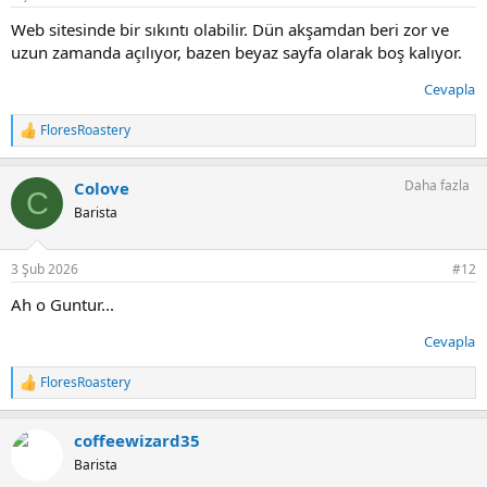
:
Web sitesinde bir sıkıntı olabilir. Dün akşamdan beri zor ve
uzun zamanda açılıyor, bazen beyaz sayfa olarak boş kalıyor.
Cevapla
FloresRoastery
T
e
p
Daha fazla
Colove
k
C
i
Barista
l
e
r
3 Şub 2026
#12
:
Ah o Guntur...
Cevapla
FloresRoastery
T
e
p
coffeewizard35
k
i
Barista
l