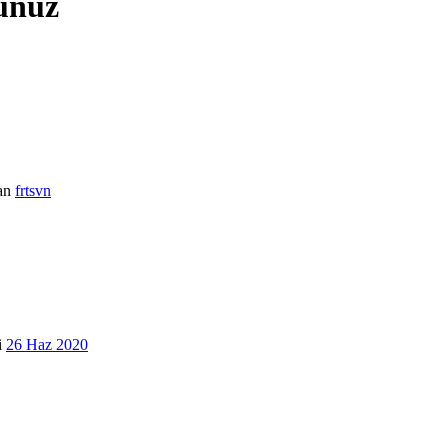
sunuz
an
frtsvn
i
26 Haz 2020