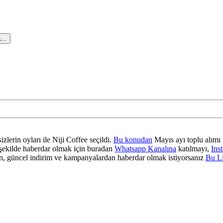
...
zlerin oyları ile Niji Coffee seçildi.
Bu konudan
Mayıs ayı toplu alımı 
ir şekilde haberdar olmak için buradan
Whatsapp Kanalına
katılmayı,
Ins
 güncel indirim ve kampanyalardan haberdar olmak istiyorsanız
Bu L