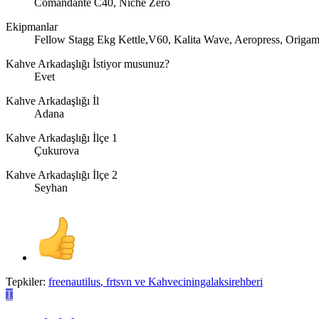
Comandante C40, Niche Zero
Ekipmanlar
Fellow Stagg Ekg Kettle,V60, Kalita Wave, Aeropress, Origam
Kahve Arkadaşlığı İstiyor musunuz?
Evet
Kahve Arkadaşlığı İl
Adana
Kahve Arkadaşlığı İlçe 1
Çukurova
Kahve Arkadaşlığı İlçe 2
Seyhan
Tepkiler:
freenautilus
,
frtsvn
ve
Kahveciningalaksirehberi
T