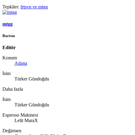
Tepkiler:
frtsvn
ve
mtgg
mtgg
Barista
Editör
Konum
Adana
İsim
Türker Gündoğdu
Daha fazla
İsim
Türker Gündoğdu
Espresso Makinesi
Lelit MaraX
Değirmen