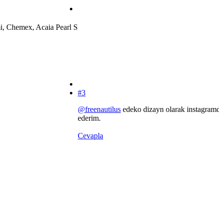
i, Chemex, Acaia Pearl S
#3
@freenautilus
edeko dizayn olarak instagramda 
ederim.
Cevapla