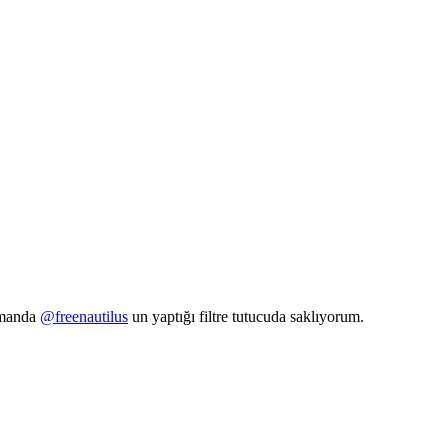
amanda
@freenautilus
un yaptığı filtre tutucuda saklıyorum.