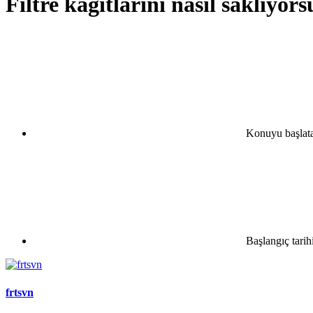
Filtre kağıtlarını nasıl saklıyor
Konuyu başlat
Başlangıç tarih
frtsvn