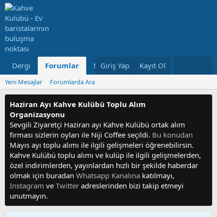
Dergi
Forumlar
Neler Yeni
Giriş Yap
Kayıt Ol
Kullanıcılar
Yeni Mesajlar
Forumlarda Ara
Haziran Ayı Kahve Kulübü Toplu Alım
Organizasyonu
Sevgili Ziyaretçi Haziran ayı Kahve Kulübü ortak alım
firması sizlerin oyları ile Niji Coffee seçildi.
Bu konudan
Mayıs ayı toplu alımı ile ilgili gelişmeleri öğrenebilirsin.
Kahve Kulübü toplu alımı ve kulüp ile ilgili gelişmelerden,
özel indirimlerden, yayınlardan hızlı bir şekilde haberdar
olmak için buradan
Whatsapp Kanalına
katılmayı,
Instagram
ve
Twitter
adreslerinden bizi takip etmeyi
unutmayın.