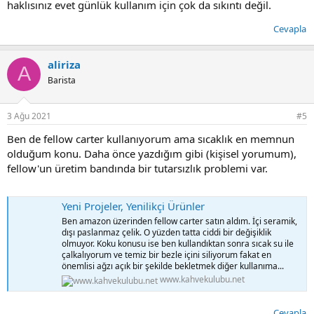
tuttuğunu yazıyor ama contigo muglara baktığımızda 8 saat
haklısınız evet günlük kullanım için çok da sıkıntı değil.
olduğunu görüyoruz. Çalışma ve uygulama prensibi farklı iki ürün,
Termoslar daha çok sıcak su ve kamp için kullanılıyorken termal
Cevapla
muglar günlük kahve tüketimi için kullanılıyor.
aliriza
A
Barista
3 Ağu 2021
#5
Ben de fellow carter kullanıyorum ama sıcaklık en memnun
olduğum konu. Daha önce yazdığım gibi (kişisel yorumum),
fellow'un üretim bandında bir tutarsızlık problemi var.
Yeni Projeler, Yenilikçi Ürünler
Ben amazon üzerinden fellow carter satın aldım. İçi seramik,
dışı paslanmaz çelik. O yüzden tatta ciddi bir değişiklik
olmuyor. Koku konusu ise ben kullandıktan sonra sıcak su ile
çalkalıyorum ve temiz bir bezle içini siliyorum fakat en
önemlisi ağzı açık bir şekilde bekletmek diğer kullanıma...
www.kahvekulubu.net
Cevapla