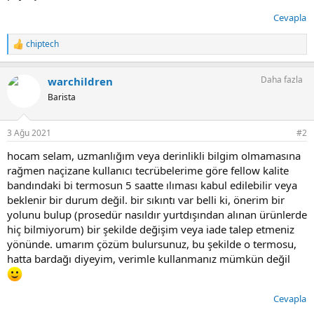
Cevapla
chiptech
T
e
p
Daha fazla
warchildren
k
i
Barista
l
e
r
3 Ağu 2021
#2
:
hocam selam, uzmanlığım veya derinlikli bilgim olmamasına
rağmen naçizane kullanıcı tecrübelerime göre fellow kalite
bandındaki bi termosun 5 saatte ılıması kabul edilebilir veya
beklenir bir durum değil. bir sıkıntı var belli ki, önerim bir
yolunu bulup (prosedür nasıldır yurtdışından alınan ürünlerde
hiç bilmiyorum) bir şekilde değişim veya iade talep etmeniz
yönünde. umarım çözüm bulursunuz, bu şekilde o termosu,
hatta bardağı diyeyim, verimle kullanmanız mümkün değil
Cevapla