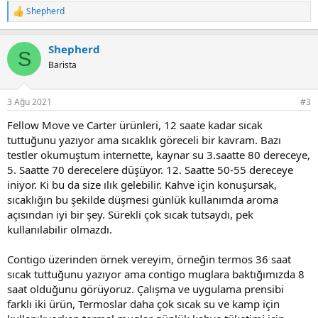
Shepherd
T
e
p
Shepherd
k
S
i
Barista
l
e
r
3 Ağu 2021
#3
:
Fellow Move ve Carter ürünleri, 12 saate kadar sıcak
tuttuğunu yazıyor ama sıcaklık göreceli bir kavram. Bazı
testler okumuştum internette, kaynar su 3.saatte 80 dereceye,
5. Saatte 70 derecelere düşüyor. 12. Saatte 50-55 dereceye
iniyor. Ki bu da size ılık gelebilir. Kahve için konuşursak,
sıcaklığın bu şekilde düşmesi günlük kullanımda aroma
açısından iyi bir şey. Sürekli çok sıcak tutsaydı, pek
kullanılabilir olmazdı.
Contigo üzerinden örnek vereyim, örneğin termos 36 saat
sıcak tuttuğunu yazıyor ama contigo muglara baktığımızda 8
saat olduğunu görüyoruz. Çalışma ve uygulama prensibi
farklı iki ürün, Termoslar daha çok sıcak su ve kamp için