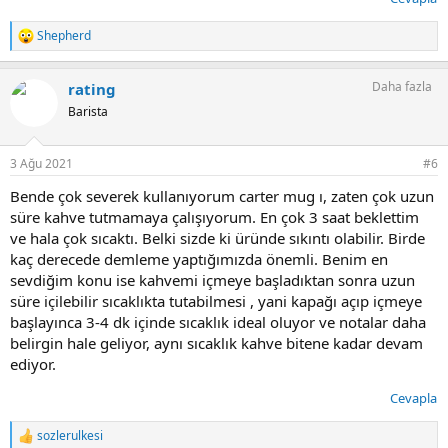
Shepherd
T
e
p
Daha fazla
rating
k
i
Barista
l
e
r
3 Ağu 2021
#6
:
Bende çok severek kullanıyorum carter mug ı, zaten çok uzun
süre kahve tutmamaya çalışıyorum. En çok 3 saat beklettim
ve hala çok sıcaktı. Belki sizde ki üründe sıkıntı olabilir. Birde
kaç derecede demleme yaptığımızda önemli. Benim en
sevdiğim konu ise kahvemi içmeye başladıktan sonra uzun
süre içilebilir sıcaklıkta tutabilmesi , yani kapağı açıp içmeye
başlayınca 3-4 dk içinde sıcaklık ideal oluyor ve notalar daha
belirgin hale geliyor, aynı sıcaklık kahve bitene kadar devam
ediyor.
Cevapla
sozlerulkesi
T