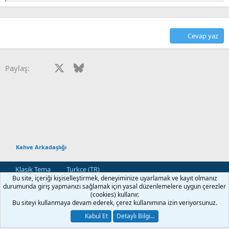
e
p
k
i
Cevap yaz
l
e
r
:
Facebook
X
Bluesky
LinkedIn
Reddit
Pinterest
Tumblr
WhatsApp
E-posta
Paylaş:
Kahve Arkadaşlığı
Klasik Tema
Turkce (TR)
Bu site, içeriği kişiselleştirmek, deneyiminize uyarlamak ve kayıt olmanız
Bize Ulaşın
Kullanım ve Şartlar
Gizlilik Politikası
Yardım
durumunda giriş yapmanızı sağlamak için yasal düzenlemelere uygun çerezler
Ana Sayfa
R
(cookies) kullanır.
S
Bu siteyi kullanmaya devam ederek, çerez kullanımına izin veriyorsunuz.
S
®
Community platform by XenForo
© 2010-2026 XenForo Ltd.
Kabul Et
Detaylı Bilgi...
[XGT] Forum statistics system
- XenGenTr