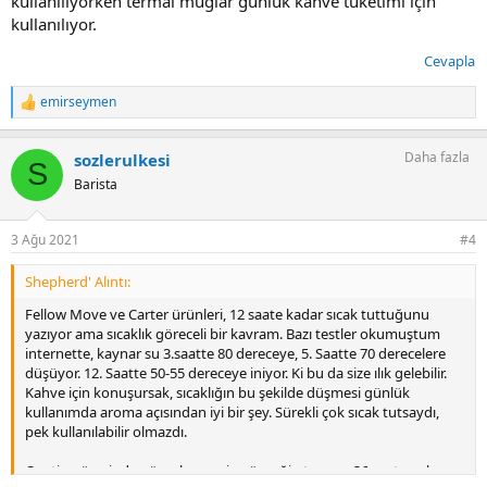
kullanılıyorken termal muglar günlük kahve tüketimi için
kullanılıyor.
Cevapla
emirseymen
T
e
p
Daha fazla
sozlerulkesi
k
S
i
Barista
l
e
r
3 Ağu 2021
#4
:
Shepherd' Alıntı:
Fellow Move ve Carter ürünleri, 12 saate kadar sıcak tuttuğunu
yazıyor ama sıcaklık göreceli bir kavram. Bazı testler okumuştum
internette, kaynar su 3.saatte 80 dereceye, 5. Saatte 70 derecelere
düşüyor. 12. Saatte 50-55 dereceye iniyor. Ki bu da size ılık gelebilir.
Kahve için konuşursak, sıcaklığın bu şekilde düşmesi günlük
kullanımda aroma açısından iyi bir şey. Sürekli çok sıcak tutsaydı,
pek kullanılabilir olmazdı.
Contigo üzerinden örnek vereyim, örneğin termos 36 saat sıcak