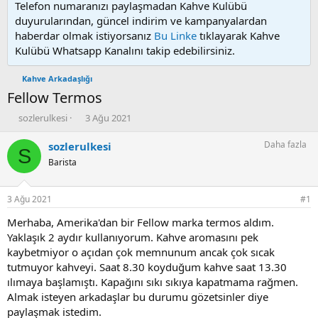
Telefon numaranızı paylaşmadan Kahve Kulübü
duyurularından, güncel indirim ve kampanyalardan
haberdar olmak istiyorsanız
Bu Linke
tıklayarak Kahve
Kulübü Whatsapp Kanalını takip edebilirsiniz.
Kahve Arkadaşlığı
Fellow Termos
K
B
sozlerulkesi
3 Ağu 2021
o
a
n
ş
Daha fazla
sozlerulkesi
S
u
l
Barista
y
a
u
n
b
g
3 Ağu 2021
#1
a
ı
ş
ç
Merhaba, Amerika'dan bir Fellow marka termos aldım.
l
t
Yaklaşık 2 aydır kullanıyorum. Kahve aromasını pek
a
a
kaybetmiyor o açıdan çok memnunum ancak çok sıcak
t
r
tutmuyor kahveyi. Saat 8.30 koyduğum kahve saat 13.30
a
i
ılımaya başlamıştı. Kapağını sıkı sıkıya kapatmama rağmen.
n
h
Almak isteyen arkadaşlar bu durumu gözetsinler diye
i
paylaşmak istedim.