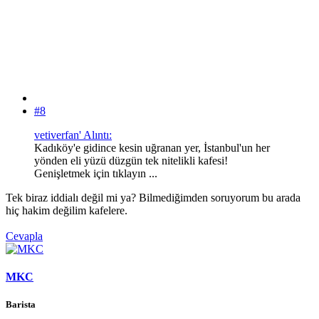
#8
vetiverfan' Alıntı:
Kadıköy'e gidince kesin uğranan yer, İstanbul'un her
yönden eli yüzü düzgün tek nitelikli kafesi!
Genişletmek için tıklayın ...
Tek biraz iddialı değil mi ya? Bilmediğimden soruyorum bu arada
hiç hakim değilim kafelere.
Cevapla
MKC
Barista