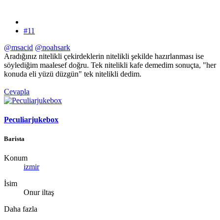
#11
@msacid
@noahsark
Aradığınız nitelikli çekirdeklerin nitelikli şekilde hazırlanması ise
söylediğim maalesef doğru. Tek nitelikli kafe demedim sonuçta, "her
konuda eli yüzü düzgün" tek nitelikli dedim.
Cevapla
Peculiarjukebox
Barista
Konum
izmir
İsim
Onur iltaş
Daha fazla