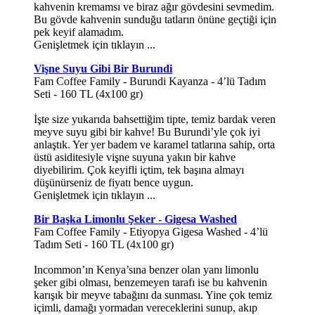
kahvenin kremamsı ve biraz ağır gövdesini sevmedim.
Bu gövde kahvenin sunduğu tatların önüne geçtiği için
pek keyif alamadım.
Genişletmek için tıklayın ...
Vişne Suyu Gibi Bir Burundi
Fam Coffee Family - Burundi Kayanza - 4’lü Tadım
Seti - 160 TL (4x100 gr)
İşte size yukarıda bahsettiğim tipte, temiz bardak veren
meyve suyu gibi bir kahve! Bu Burundi’yle çok iyi
anlaştık. Yer yer badem ve karamel tatlarına sahip, orta
üstü asiditesiyle vişne suyuna yakın bir kahve
diyebilirim. Çok keyifli içtim, tek başına almayı
düşünürseniz de fiyatı bence uygun.
Genişletmek için tıklayın ...
Bir Başka Limonlu Şeker - Gigesa Washed
Fam Coffee Family - Etiyopya Gigesa Washed - 4’lü
Tadım Seti - 160 TL (4x100 gr)
Incommon’ın Kenya’sına benzer olan yanı limonlu
şeker gibi olması, benzemeyen tarafı ise bu kahvenin
karışık bir meyve tabağını da sunması. Yine çok temiz
içimli, damağı yormadan vereceklerini sunup, akıp