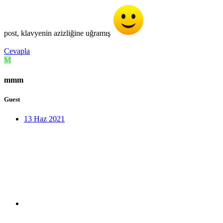
post, klavyenin azizliğine uğramış
Cevapla
M
mmm
Guest
13 Haz 2021