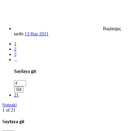
Başlangıç
tarihi
13 Haz 2021
1
2
3
...
Sayfaya git
Git
21
Sonraki
1 of 21
Sayfaya git