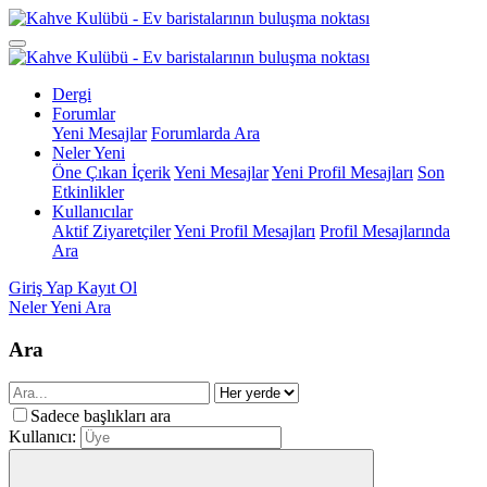
Dergi
Forumlar
Yeni Mesajlar
Forumlarda Ara
Neler Yeni
Öne Çıkan İçerik
Yeni Mesajlar
Yeni Profil Mesajları
Son
Etkinlikler
Kullanıcılar
Aktif Ziyaretçiler
Yeni Profil Mesajları
Profil Mesajlarında
Ara
Giriş Yap
Kayıt Ol
Neler Yeni
Ara
Ara
Sadece başlıkları ara
Kullanıcı: