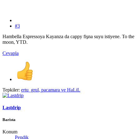
#3
Hambella Espressoya Kayanza da cappy fişna suyu istiyene. To the
moon, YTD.
Cevapla
Tepkiler:
ertu_grul
,
pacamara
ve
HaLiL
Lastdrip
Barista
Konum
Pendik