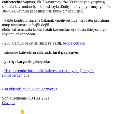
coffeetechte
yapıyor, ilk 3 kavurmayı %100 kendi yapıyor(muş)
sonraki kavrumları iş arkadaşlarıyla dönüşümlü yapıyormuş. günlük
30-40kg kavrum kapasitesi var, butik bir kavurucu.
- kalite kontrolü fincana bakarak yapılıyor(muş), cropster profilinin
tutup tutmamasına bağlı değil.
öhöm laf aramızda kalsın hatalı kavrumları eşe dosta ittiriyor diye
söylentiler var öhöm
- 250 gramlık paketleri
zipli ve valfli
,
bence çok şık
- sitesinde kahvelerin altlarında
tarif paylaşıyor
-
yurtiçi kargo
ile çalışıyorlar
-
Her perşembe forumdaki kahveseverlerin yaptığı keyifli
sohbetlerden
biri
-
şu videoda da dükkanı geziyoruz.
Son düzenleme:
13 Haz 2021
Cevapla