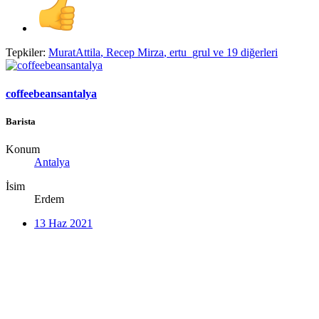
Tepkiler:
MuratAttila
,
Recep Mirza
,
ertu_grul
ve 19 diğerleri
coffeebeansantalya
Barista
Konum
Antalya
İsim
Erdem
13 Haz 2021