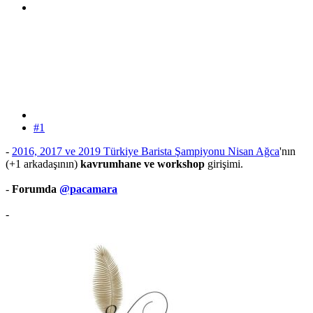
#1
-
2016, 2017 ve 2019 Türkiye Barista Şampiyonu Nisan Ağca
'nın
(+1 arkadaşının)
kavrumhane ve workshop
girişimi.
-
Forumda
@pacamara
-