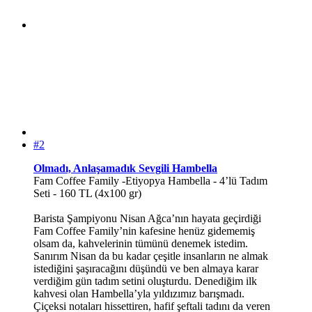
#2
Olmadı, Anlaşamadık Sevgili Hambella
Fam Coffee Family -Etiyopya Hambella - 4’lü Tadım
Seti - 160 TL (4x100 gr)
Barista Şampiyonu Nisan Ağca’nın hayata geçirdiği
Fam Coffee Family’nin kafesine henüz gidememiş
olsam da, kahvelerinin tümünü denemek istedim.
Sanırım Nisan da bu kadar çeşitle insanların ne almak
istediğini şaşıracağını düşündü ve ben almaya karar
verdiğim gün tadım setini oluşturdu. Denediğim ilk
kahvesi olan Hambella’yla yıldızımız barışmadı.
Çiçeksi notaları hissettiren, hafif şeftali tadını da veren