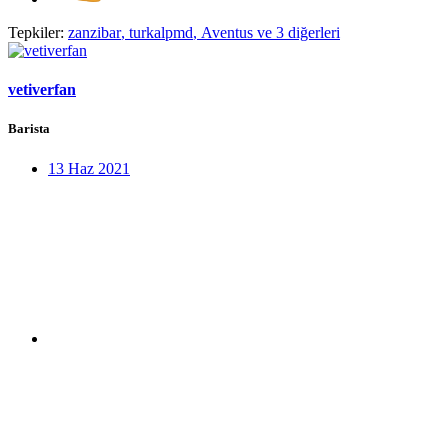
Tepkiler:
zanzibar
,
turkalpmd
,
Aventus
ve 3 diğerleri
vetiverfan
Barista
13 Haz 2021