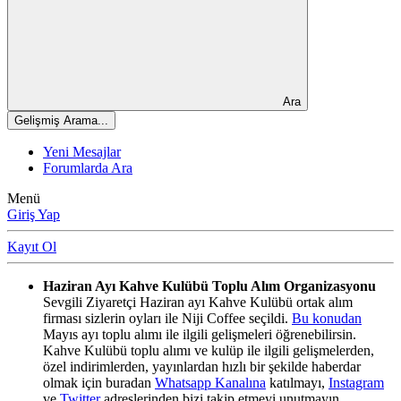
Ara
Gelişmiş Arama...
Yeni Mesajlar
Forumlarda Ara
Menü
Giriş Yap
Kayıt Ol
Haziran Ayı Kahve Kulübü Toplu Alım Organizasyonu
Sevgili Ziyaretçi Haziran ayı Kahve Kulübü ortak alım
firması sizlerin oyları ile Niji Coffee seçildi.
Bu konudan
Mayıs ayı toplu alımı ile ilgili gelişmeleri öğrenebilirsin.
Kahve Kulübü toplu alımı ve kulüp ile ilgili gelişmelerden,
özel indirimlerden, yayınlardan hızlı bir şekilde haberdar
olmak için buradan
Whatsapp Kanalına
katılmayı,
Instagram
ve
Twitter
adreslerinden bizi takip etmeyi unutmayın.