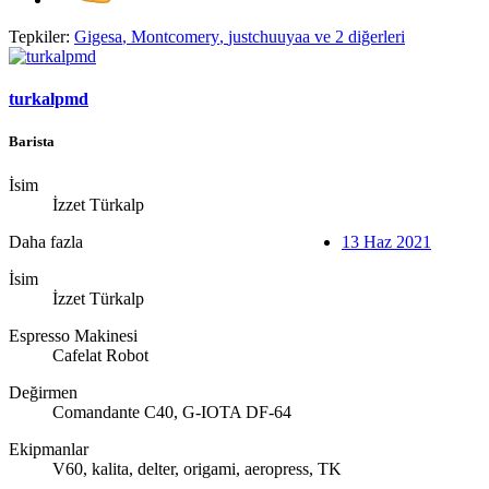
Tepkiler:
Gigesa
,
Montcomery
,
justchuuyaa
ve 2 diğerleri
turkalpmd
Barista
İsim
İzzet Türkalp
Daha fazla
13 Haz 2021
İsim
İzzet Türkalp
Espresso Makinesi
Cafelat Robot
Değirmen
Comandante C40, G-IOTA DF-64
Ekipmanlar
V60, kalita, delter, origami, aeropress, TK