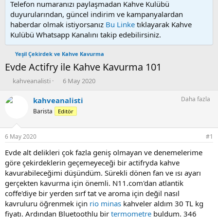
Telefon numaranızı paylaşmadan Kahve Kulübü
duyurularından, güncel indirim ve kampanyalardan
haberdar olmak istiyorsanız
Bu Linke
tıklayarak Kahve
Kulübü Whatsapp Kanalını takip edebilirsiniz.
Yeşil Çekirdek ve Kahve Kavurma
Evde Actifry ile Kahve Kavurma 101
K
B
kahveanalisti
6 May 2020
o
a
n
ş
Daha fazla
kahveanalisti
u
l
Barista
Editör
y
a
u
n
b
g
6 May 2020
#1
a
ı
ş
ç
Evde alt delikleri çok fazla geniş olmayan ve denemelerime
l
t
göre çekirdeklerin geçemeyeceği bir actifryda kahve
a
a
kavurabileceğimi düşündüm. Sürekli dönen fan ve ısı ayarı
t
r
gerçekten kavurma için önemli. N11.com'dan atlantik
a
i
coffe'diye bir yerden sırf tat ve aroma için değil nasıl
n
h
kavruluru öğrenmek için
rio minas
kahveler aldım 30 TL kg
i
fiyatı. Ardından Bluetoothlu bir
termometre
buldum. 346