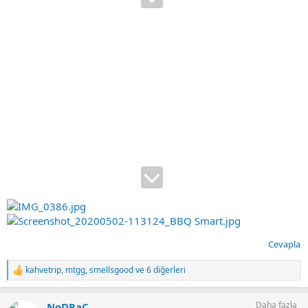
Cevapla
kahvetrip
,
mtgg
,
smellsgood
ve 6 diğerleri
T
e
p
Daha fazla
NoDRaC
k