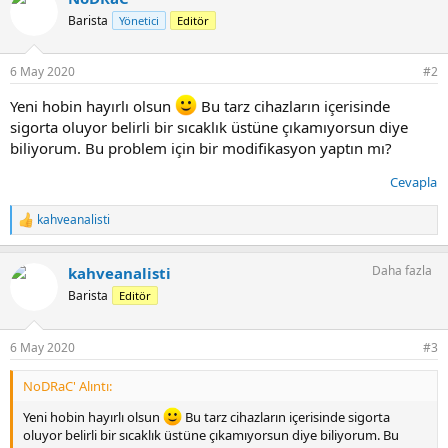
i
Barista
Yönetici
Editör
l
e
r
6 May 2020
#2
:
Yeni hobin hayırlı olsun
Bu tarz cihazların içerisinde
sigorta oluyor belirli bir sıcaklık üstüne çıkamıyorsun diye
biliyorum. Bu problem için bir modifikasyon yaptın mı?
Cevapla
kahveanalisti
T
e
p
Daha fazla
kahveanalisti
k
i
Barista
Editör
l
e
r
6 May 2020
#3
:
NoDRaC' Alıntı:
Yeni hobin hayırlı olsun
Bu tarz cihazların içerisinde sigorta
oluyor belirli bir sıcaklık üstüne çıkamıyorsun diye biliyorum. Bu