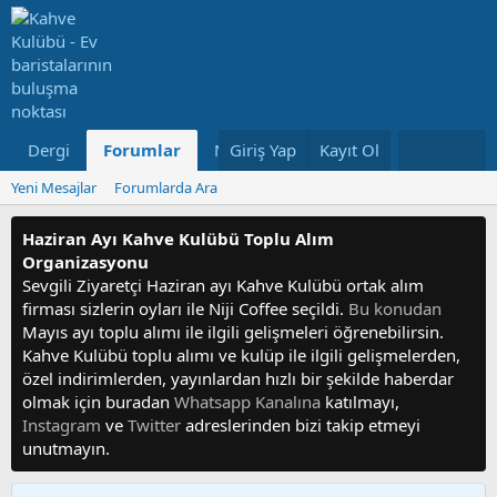
Dergi
Forumlar
Neler Yeni
Giriş Yap
Kayıt Ol
Kullanıcılar
Yeni Mesajlar
Forumlarda Ara
Haziran Ayı Kahve Kulübü Toplu Alım
Organizasyonu
Sevgili Ziyaretçi Haziran ayı Kahve Kulübü ortak alım
firması sizlerin oyları ile Niji Coffee seçildi.
Bu konudan
Mayıs ayı toplu alımı ile ilgili gelişmeleri öğrenebilirsin.
Kahve Kulübü toplu alımı ve kulüp ile ilgili gelişmelerden,
özel indirimlerden, yayınlardan hızlı bir şekilde haberdar
olmak için buradan
Whatsapp Kanalına
katılmayı,
Instagram
ve
Twitter
adreslerinden bizi takip etmeyi
unutmayın.