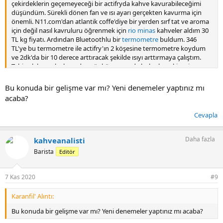
çekirdeklerin geçemeyeceği bir actifryda kahve kavurabileceğimi
düşündüm. Sürekli dönen fan ve ısı ayarı gerçekten kavurma için
önemli. N11.com'dan atlantik coffe'diye bir yerden sırf tat ve aroma
için değil nasıl kavruluru öğrenmek için
rio minas
kahveler aldım 30
TL kg fiyatı. Ardından Bluetoothlu bir
termometre
buldum. 346
TL'ye bu termometre ile actifry'ın 2 köşesine termometre koydum
ve 2dk'da bir 10 derece arttıracak şekilde ısıyı arttırmaya çalıştım.
Tabi çok başarılı olamadım çünkü aynı anda bulaşık makinesi
çalışınca sigorta attı ve farkettim ki baya yüklendim ondan kapayıp
tekrar devam etmeye çalıştım. 12 Dk sürdü ilk denemem bu
Bu konuda bir gelişme var mı? Yeni denemeler yaptınız mı
noktada %12'lik bir kayıp oldu rutubetten. renk olarak nerdeyse
acaba?
çıktıktan sonra ciddi bir değişim oldu. Chafflar çoğu Actifry'ın fanı
sayesinde alt tabana gitmişti ancak yine de üzerinde yapışanlar
Cevapla
vardı onlarıda eleyerek temizledim sonrada ayıklamaya gittim. Dün
ilk defa bir Türk kahvesi demledim ancak istediğim tadı alamadım
zaten berbat bir Rio Minas kahvesi ama yine de biraz aroma
Daha fazla
kahveanalisti
bekliyordum ama o da yoktu. Dengesiz kavurmanın sonucu sanırım
Barista
Editör
ancak elimde bir
Guatemala
çekirdeği var onuda bu haftasonu
deneyip göreceğim bakalım nasıl olacak.
Altta çektiğim videolar var. Bu konu üzerinde çalışmalar yaptıkça
7 Kas 2020
#9
bilgiler aktarmaya devam edeceğim.
Karanfil' Alıntı:
Bu konuda bir gelişme var mı? Yeni denemeler yaptınız mı acaba?