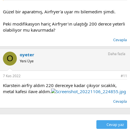
eklenebilse sanırım herkes elindekini satıp bunu alır. vonshef'in bu
ürünün satışını bulamadım ama.
Güzel bir aparatmış, Airfryer'a uyar mı bilemedim şimdi.
Peki modifikasyon hariç Airfryer'ın ulaştığı 200 derece yeterli
olabiliyor mu kavurmada?
Cevapla
Daha fazla
oyeter
O
Yeni Üye
7 Kas 2022
#11
Klarstein airfry aldım 220 dereceye kadar çıkıyor sıcaklık,
metal kafesi ilave aldım.
Cevapla
Cevap yaz