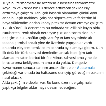
TL'ye bu termometre ile actifry'ın 2 köşesine termometre
koydum ve 2dk'da bir 10 derece arttıracak şekilde ısıyı
arttırmaya çalıştım. Tabi çok başarılı olamadım çünkü aynı
anda bulaşık makinesi çalışınca sigorta attı ve farkettim ki
baya yüklendim ondan kapayıp tekrar devam etmeye çalıştım.
12 Dk sürdü ilk denemem bu noktada %12'lik bir kayıp oldu
rutubetten. renk olarak nerdeyse çıktıktan sonra ciddi bir
değişim oldu. Chafflar çoğu Actifry'ın fanı sayesinde alt
tabana gitmişti ancak yine de üzerinde yapışanlar vardı
onlarıda eleyerek temizledim sonrada ayıklamaya gittim. Dün
ilk defa bir Türk kahvesi demledim ancak istediğim tadı
alamadım zaten berbat bir Rio Minas kahvesi ama yine de
biraz aroma bekliyordum ama o da yoktu. Dengesiz
kavurmanın sonucu sanırım ancak elimde bir
Guatemala
çekirdeği var onuda bu haftasonu deneyip göreceğim bakalım
nasıl olacak.
Altta çektiğim videolar var. Bu konu üzerinde çalışmalar
yaptıkça bilgiler aktarmaya devam edeceğim.