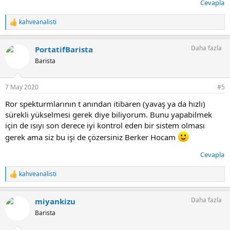
Cevapla
kahveanalisti
T
e
p
Daha fazla
PortatifBarista
k
i
Barista
l
e
r
7 May 2020
#5
:
Ror spekturmlarının t anından itibaren (yavaş ya da hızlı)
sürekli yükselmesi gerek diye biliyorum. Bunu yapabilmek
için de ısıyı son derece iyi kontrol eden bir sistem olması
gerek ama siz bu işi de çözersiniz Berker Hocam
Cevapla
kahveanalisti
T
e
p
Daha fazla
miyankizu
k
i
Barista
l
e