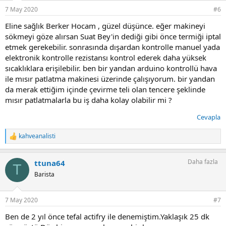
r
7 May 2020
#6
:
Eline sağlık Berker Hocam , güzel düşünce. eğer makineyi
sökmeyi göze alırsan Suat Bey'in dediği gibi önce termiği iptal
etmek gerekebilir. sonrasında dışardan kontrolle manuel yada
elektronik kontrolle rezistansı kontrol ederek daha yüksek
sıcaklıklara erişilebilir. ben bir yandan arduino kontrollü hava
ile mısır patlatma makinesi üzerinde çalışıyorum. bir yandan
da merak ettiğim içinde çevirme teli olan tencere şeklinde
mısır patlatmalarla bu iş daha kolay olabilir mi ?
Cevapla
kahveanalisti
T
e
p
Daha fazla
ttuna64
k
T
i
Barista
l
e
r
7 May 2020
#7
:
Ben de 2 yıl önce tefal actifry ile denemiştim.Yaklaşık 25 dk