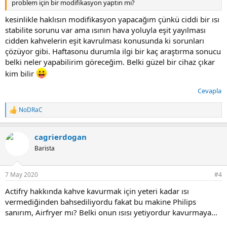
problem için bir modifikasyon yaptın mı?
kesinlikle haklısın modifikasyon yapacağım çünkü ciddi bir ısı
stabilite sorunu var ama ısının hava yoluyla eşit yayılması
cidden kahvelerin eşit kavrulması konusunda ki sorunları
çözüyor gibi. Haftasonu durumla ilgi bir kaç araştırma sonucu
belki neler yapabilirim göreceğim. Belki güzel bir cihaz çıkar
kim bilir
Cevapla
NoDRaC
T
e
p
cagrierdogan
k
i
Barista
l
e
r
7 May 2020
#4
:
Actifry hakkında kahve kavurmak için yeteri kadar ısı
vermediğinden bahsediliyordu fakat bu makine Philips
sanırım, Airfryer mı? Belki onun ısısı yetiyordur kavurmaya...