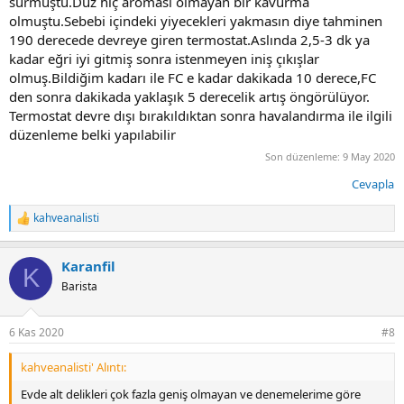
sürmüştü.Düz hiç aroması olmayan bir kavurma
olmuştu.Sebebi içindeki yiyecekleri yakmasın diye tahminen
190 derecede devreye giren termostat.Aslında 2,5-3 dk ya
kadar eğri iyi gitmiş sonra istenmeyen iniş çıkışlar
olmuş.Bildiğim kadarı ile FC e kadar dakikada 10 derece,FC
den sonra dakikada yaklaşık 5 derecelik artış öngörülüyor.
Termostat devre dışı bırakıldıktan sonra havalandırma ile ilgili
düzenleme belki yapılabilir
Son düzenleme:
9 May 2020
Cevapla
kahveanalisti
T
e
p
Karanfil
k
K
i
Barista
l
e
r
6 Kas 2020
#8
:
kahveanalisti' Alıntı:
Evde alt delikleri çok fazla geniş olmayan ve denemelerime göre