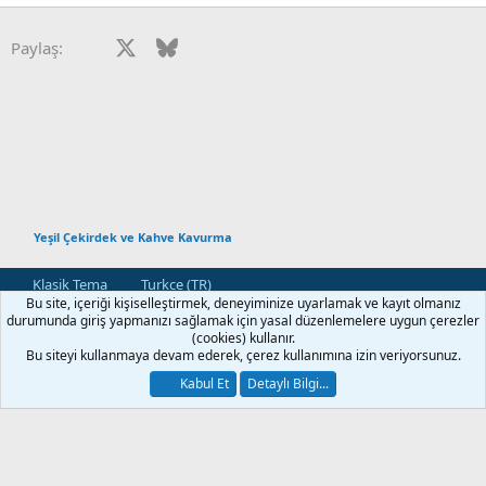
Facebook
X
Bluesky
LinkedIn
Reddit
Pinterest
Tumblr
WhatsApp
E-posta
Paylaş:
Yeşil Çekirdek ve Kahve Kavurma
Klasik Tema
Turkce (TR)
Bu site, içeriği kişiselleştirmek, deneyiminize uyarlamak ve kayıt olmanız
Bize Ulaşın
Kullanım ve Şartlar
Gizlilik Politikası
Yardım
durumunda giriş yapmanızı sağlamak için yasal düzenlemelere uygun çerezler
Ana Sayfa
R
(cookies) kullanır.
S
Bu siteyi kullanmaya devam ederek, çerez kullanımına izin veriyorsunuz.
S
®
Community platform by XenForo
© 2010-2026 XenForo Ltd.
Kabul Et
Detaylı Bilgi...
[XGT] Forum statistics system
- XenGenTr