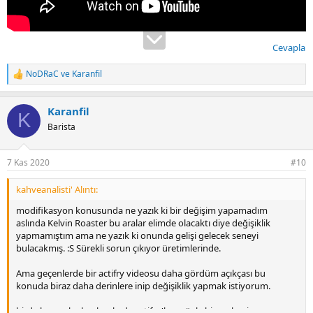
Cevapla
NoDRaC
ve
Karanfil
T
e
p
Karanfil
k
K
i
Barista
l
e
r
7 Kas 2020
#10
:
Ekli dosyayı görüntüle 1894
Ekli dosyayı görüntüle 1895
kahveanalisti' Alıntı:
modifikasyon konusunda ne yazık ki bir değişim yapamadım
aslında Kelvin Roaster bu aralar elimde olacaktı diye değişiklik
yapmamıştım ama ne yazık ki onunda gelişi gelecek seneyi
bulacakmış. :S Sürekli sorun çıkıyor üretimlerinde.
Ama geçenlerde bir actifry videosu daha gördüm açıkçası bu
konuda biraz daha derinlere inip değişiklik yapmak istiyorum.
birde buna ek olarak aslında actifry'lara şöyle bir mekanizma