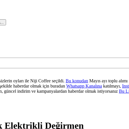
...
zlerin oyları ile Niji Coffee seçildi.
Bu konudan
Mayıs ayı toplu alımı 
ir şekilde haberdar olmak için buradan
Whatsapp Kanalına
katılmayı,
Ins
 güncel indirim ve kampanyalardan haberdar olmak istiyorsanız
Bu L
k Elektrikli Değirmen