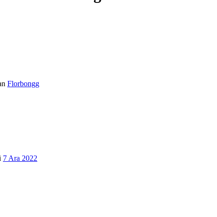
an
Florbongg
i
7 Ara 2022