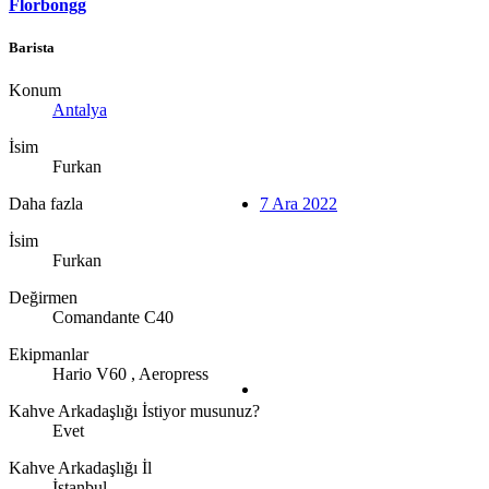
Florbongg
Barista
Konum
Antalya
İsim
Furkan
Daha fazla
7 Ara 2022
İsim
Furkan
Değirmen
Comandante C40
Ekipmanlar
Hario V60 , Aeropress
Kahve Arkadaşlığı İstiyor musunuz?
Evet
Kahve Arkadaşlığı İl
İstanbul