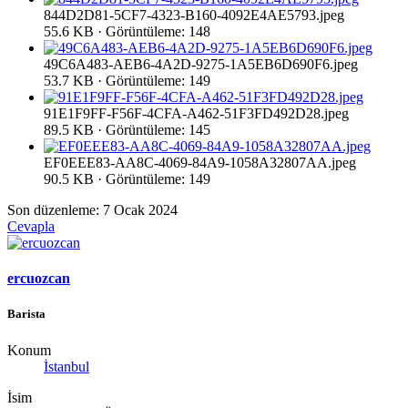
844D2D81-5CF7-4323-B160-4092E4AE5793.jpeg
55.6 KB · Görüntüleme: 148
49C6A483-AEB6-4A2D-9275-1A5EB6D690F6.jpeg
53.7 KB · Görüntüleme: 149
91E1F9FF-F56F-4CFA-A462-51F3FD492D28.jpeg
89.5 KB · Görüntüleme: 145
EF0EEE83-AA8C-4069-84A9-1058A32807AA.jpeg
90.5 KB · Görüntüleme: 149
Son düzenleme:
7 Ocak 2024
Cevapla
ercuozcan
Barista
Konum
İstanbul
İsim