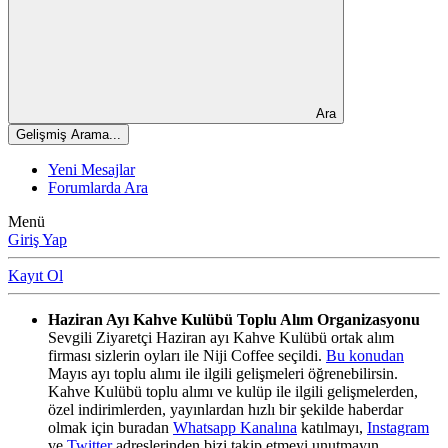
Ara
Gelişmiş Arama...
Yeni Mesajlar
Forumlarda Ara
Menü
Giriş Yap
Kayıt Ol
Haziran Ayı Kahve Kulübü Toplu Alım Organizasyonu
Sevgili Ziyaretçi Haziran ayı Kahve Kulübü ortak alım
firması sizlerin oyları ile Niji Coffee seçildi.
Bu konudan
Mayıs ayı toplu alımı ile ilgili gelişmeleri öğrenebilirsin.
Kahve Kulübü toplu alımı ve kulüp ile ilgili gelişmelerden,
özel indirimlerden, yayınlardan hızlı bir şekilde haberdar
olmak için buradan
Whatsapp Kanalına
katılmayı,
Instagram
ve
Twitter
adreslerinden bizi takip etmeyi unutmayın.