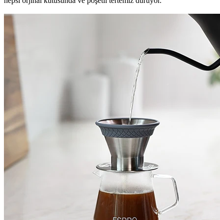
hepsi orjinal kutusunda ve poşetli tertemiz duruyor.