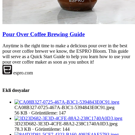
Pour Over Coffee Brewing Guide
Anytime is the right time to make a delicious pour over in the best
pour over coffee brewer we know, the ESPRO Bloom. This guide
will serve as a Quick Start Guide to help you learn how to use your
pour over coffee maker as soon as you unbox it!
espro.com
Ekli dosyalar
CA08B327-0725-467A-B3C1-5394843E0C91.jpeg
56 KB · Görüntüleme: 147
3D23D682-3E3D-4CFE-88A2-238C1740A0D3.jpeg
78.3 KB · Görüntüleme: 144