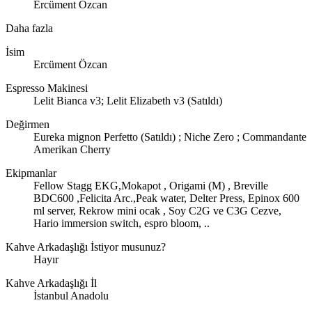
Ercüment Özcan
Daha fazla
İsim
Ercüment Özcan
Espresso Makinesi
Lelit Bianca v3; Lelit Elizabeth v3 (Satıldı)
Değirmen
Eureka mignon Perfetto (Satıldı) ; Niche Zero ; Commandante
Amerikan Cherry
Ekipmanlar
Fellow Stagg EKG,Mokapot , Origami (M) , Breville
BDC600 ,Felicita Arc.,Peak water, Delter Press, Epinox 600
ml server, Rekrow mini ocak , Soy C2G ve C3G Cezve,
Hario immersion switch, espro bloom, ..
Kahve Arkadaşlığı İstiyor musunuz?
Hayır
Kahve Arkadaşlığı İl
İstanbul Anadolu