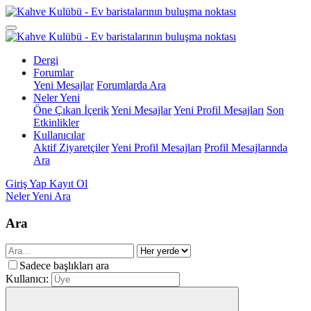
Dergi
Forumlar
Yeni Mesajlar
Forumlarda Ara
Neler Yeni
Öne Çıkan İçerik
Yeni Mesajlar
Yeni Profil Mesajları
Son
Etkinlikler
Kullanıcılar
Aktif Ziyaretçiler
Yeni Profil Mesajları
Profil Mesajlarında
Ara
Giriş Yap
Kayıt Ol
Neler Yeni
Ara
Ara
Sadece başlıkları ara
Kullanıcı: