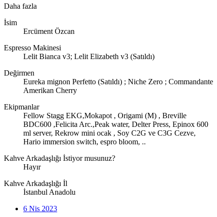
Daha fazla
İsim
Ercüment Özcan
Espresso Makinesi
Lelit Bianca v3; Lelit Elizabeth v3 (Satıldı)
Değirmen
Eureka mignon Perfetto (Satıldı) ; Niche Zero ; Commandante
Amerikan Cherry
Ekipmanlar
Fellow Stagg EKG,Mokapot , Origami (M) , Breville
BDC600 ,Felicita Arc.,Peak water, Delter Press, Epinox 600
ml server, Rekrow mini ocak , Soy C2G ve C3G Cezve,
Hario immersion switch, espro bloom, ..
Kahve Arkadaşlığı İstiyor musunuz?
Hayır
Kahve Arkadaşlığı İl
İstanbul Anadolu
6 Nis 2023