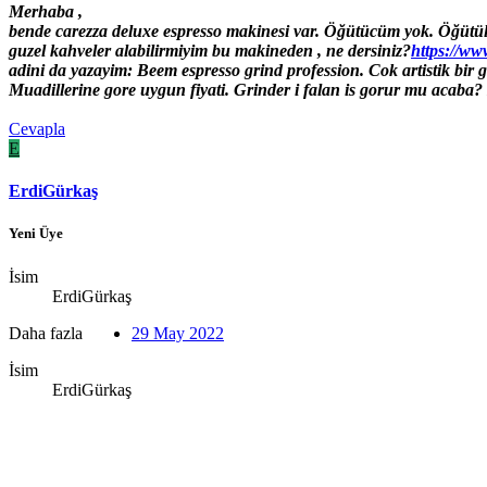
Merhaba ,
bende carezza deluxe espresso makinesi var. Öğütücüm yok. Öğütül
guzel kahveler alabilirmiyim bu makineden , ne dersiniz?
https://
adini da yazayim: Beem espresso grind profession. Cok artistik bir 
Muadillerine gore uygun fiyati. Grinder i falan is gorur mu acaba?
Cevapla
E
ErdiGürkaş
Yeni Üye
İsim
ErdiGürkaş
Daha fazla
29 May 2022
İsim
ErdiGürkaş