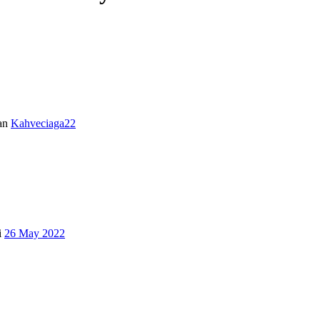
an
Kahveciaga22
i
26 May 2022