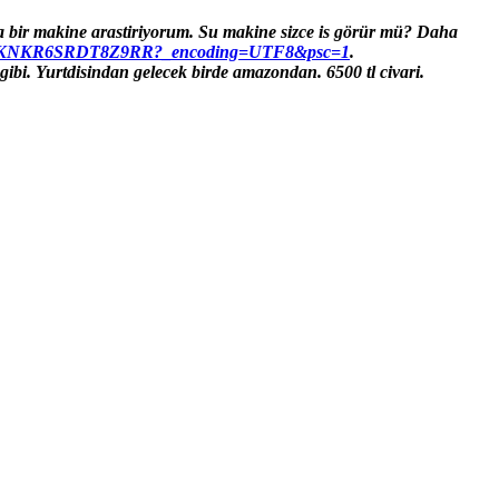
a bir makine arastiriyorum. Su makine sizce is görür mü? Daha
8NQKNKR6SRDT8Z9RR?_encoding=UTF8&psc=1
.
gibi. Yurtdisindan gelecek birde amazondan. 6500 tl civari.