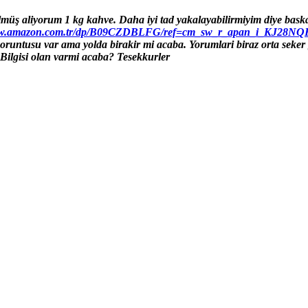
müş aliyorum 1 kg kahve. Daha iyi tad yakalayabilirmiyim diye bask
www.amazon.com.tr/dp/B09CZDBLFG/ref=cm_sw_r_apan_i_KJ2
goruntusu var ama yolda birakir mi acaba. Yorumlari biraz orta seker 
 Bilgisi olan varmi acaba? Tesekkurler