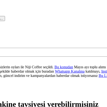
...
zlerin oyları ile Niji Coffee seçildi.
Bu konudan
Mayıs ayı toplu alımı 
ir şekilde haberdar olmak için buradan
Whatsapp Kanalına
katılmayı,
Ins
 güncel indirim ve kampanyalardan haberdar olmak istiyorsanız
Bu L
kine tavsiyesi verebilirmisiniz