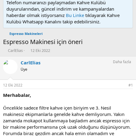
Telefon numaranızı paylaşmadan Kahve Kulübü
duyurularından, güncel indirim ve kampanyalardan
haberdar olmak istiyorsanız
Bu Linke
tıklayarak Kahve
Kulübü Whatsapp Kanalını takip edebilirsiniz.
Espresso Makineleri
Espresso Makinesi için öneri
K
B
CarlElias
12 Eki 2022
o
a
n
ş
Daha fazla
CarlElias
u
l
Üye
y
a
u
n
b
g
12 Eki 2022
#1
a
ı
ş
ç
Merhabalar,
l
t
a
a
Öncelikle sadece filtre kahve içen biriyim ve 3. Nesil
t
r
makinesiz ekipmanlarla genelde kahve demliyorum. Yakın
a
i
zamanda mokapot kullanmaya başladım ancak espresso için
n
h
bir makine performansına çok uzak olduğunu düşünüyorum.
i
Forumda biraz gezdim ancak hala emin olamadım ve