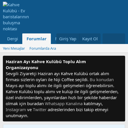
Dergi
Forumlar
Neler Yeni
Giriş Yap
Kayıt Ol
Kullanıcılar
Yeni Mesajlar
Forumlarda Ara
Haziran Ayı Kahve Kulübü Toplu Alım
Organizasyonu
Sevgili Ziyaretçi Haziran ayı Kahve Kulübü ortak alım
firması sizlerin oyları ile Niji Coffee seçildi.
Bu konudan
Mayıs ayı toplu alımı ile ilgili gelişmeleri öğrenebilirsin.
Kahve Kulübü toplu alımı ve kulüp ile ilgili gelişmelerden,
özel indirimlerden, yayınlardan hızlı bir şekilde haberdar
olmak için buradan
Whatsapp Kanalına
katılmayı,
Instagram
ve
Twitter
adreslerinden bizi takip etmeyi
unutmayın.