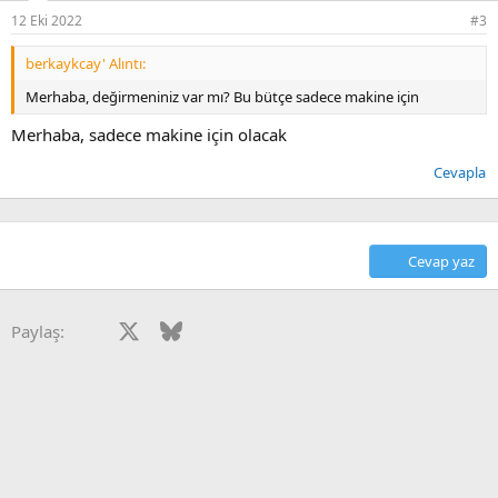
12 Eki 2022
#3
berkaykcay' Alıntı:
Merhaba, değirmeniniz var mı? Bu bütçe sadece makine için
Merhaba, sadece makine için olacak
Cevapla
Cevap yaz
Facebook
X
Bluesky
LinkedIn
Reddit
Pinterest
Tumblr
WhatsApp
E-posta
Paylaş: