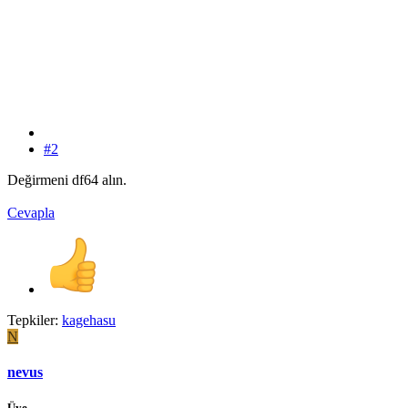
#2
Değirmeni df64 alın.
Cevapla
Tepkiler:
kagehasu
N
nevus
Üye