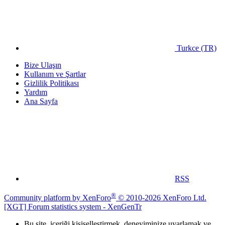
Turkce (TR)
Bize Ulaşın
Kullanım ve Şartlar
Gizlilik Politikası
Yardım
Ana Sayfa
RSS
®
Community platform by XenForo
© 2010-2026 XenForo Ltd.
[XGT] Forum statistics system
- XenGenTr
Bu site, içeriği kişiselleştirmek, deneyiminize uyarlamak ve