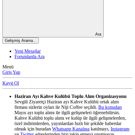
Ara
Gelişmiş Arama...
Yeni Mesajlar
Forumlarda Ara
Menü
Giriş Yap
Kayıt Ol
Haziran Ayı Kahve Kulübü Toplu Alım Organizasyonu
Sevgili Ziyaretçi Haziran ayı Kahve Kulübü ortak alım
firması sizlerin oyları ile Niji Coffee seçildi.
Bu konudan
Mayıs ayı toplu alımı ile ilgili gelişmeleri öğrenebilirsin.
Kahve Kulübü toplu alımı ve kulüp ile ilgili gelişmelerden,
özel indirimlerden, yayınlardan hızlı bir şekilde haberdar
olmak için buradan
Whatsapp Kanalına
katılmayı,
Instagram
ve
Twitter
adreslerinden bizi takip etmeyi unutmayın.