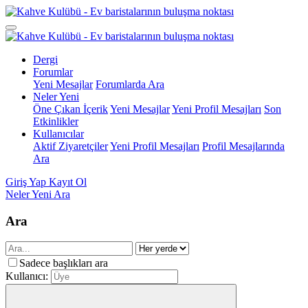
Dergi
Forumlar
Yeni Mesajlar
Forumlarda Ara
Neler Yeni
Öne Çıkan İçerik
Yeni Mesajlar
Yeni Profil Mesajları
Son
Etkinlikler
Kullanıcılar
Aktif Ziyaretçiler
Yeni Profil Mesajları
Profil Mesajlarında
Ara
Giriş Yap
Kayıt Ol
Neler Yeni
Ara
Ara
Sadece başlıkları ara
Kullanıcı: