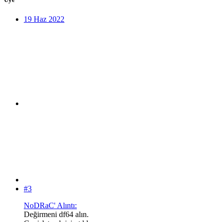
19 Haz 2022
#3
NoDRaC' Alıntı:
Değirmeni df64 alın.