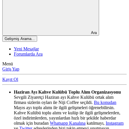
Ara
Gelişmiş Arama...
Yeni Mesajlar
Forumlarda Ara
Menü
Giriş Yap
Kayıt Ol
Haziran Ayı Kahve Kulübü Toplu Alım Organizasyonu
Sevgili Ziyaretçi Haziran ayı Kahve Kulübü ortak alım
firması sizlerin oyları ile Niji Coffee seçildi.
Bu konudan
Mayıs ayı toplu alımı ile ilgili gelişmeleri öğrenebilirsin.
Kahve Kulübü toplu alımı ve kulüp ile ilgili gelişmelerden,
özel indirimlerden, yayınlardan hızlı bir şekilde haberdar
olmak için buradan
Whatsapp Kanalına
katılmayı,
Instagram
ve
Twitter
adreslerinden bizi takip etmeyi unutmayın.