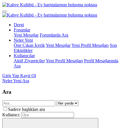
Dergi
Forumlar
Yeni Mesajlar
Forumlarda Ara
Neler Yeni
Öne Çıkan İçerik
Yeni Mesajlar
Yeni Profil Mesajları
Son
Etkinlikler
Kullanıcılar
Aktif Ziyaretçiler
Yeni Profil Mesajları
Profil Mesajlarında
Ara
Giriş Yap
Kayıt Ol
Neler Yeni
Ara
Ara
Sadece başlıkları ara
Kullanıcı: