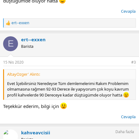
düştügümde oluyor hatta
Cevapla
ert--exxen
T
e
p
ert--exxen
k
E
i
Barista
l
e
r
15 Nis 2020
#3
:
AltayOzger' Alıntı:
Evet İçebilirsiniz Neredeyse Tüm demlemelerimi Rakım Problemim
olmamasına rağmen 92-93 Derece ile yapıyorum çok koyu kavrum
profil kahvelerde 90 Dereceye kadar düştügümde oluyor hatta
Teşekkür ederim, bilgi için
Cevapla
Daha fazla
kahveavcisii