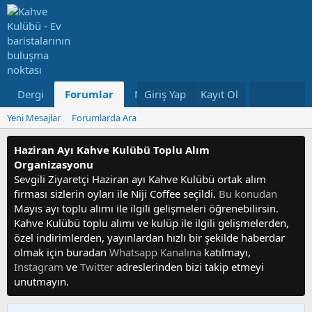
Dergi
Forumlar
Neler Yeni
Giriş Yap
Kayıt Ol
Kullanıcılar
Yeni Mesajlar
Forumlarda Ara
Haziran Ayı Kahve Kulübü Toplu Alım
Organizasyonu
Sevgili Ziyaretçi Haziran ayı Kahve Kulübü ortak alım
firması sizlerin oyları ile Niji Coffee seçildi.
Bu konudan
Mayıs ayı toplu alımı ile ilgili gelişmeleri öğrenebilirsin.
Kahve Kulübü toplu alımı ve kulüp ile ilgili gelişmelerden,
özel indirimlerden, yayınlardan hızlı bir şekilde haberdar
olmak için buradan
Whatsapp Kanalına
katılmayı,
Instagram
ve
Twitter
adreslerinden bizi takip etmeyi
unutmayın.