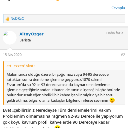
Cevapla
NoDRaC
T
e
p
Daha fazla
AltayOzger
k
i
Barista
l
e
r
15 Nis 2020
#2
:
ert--exxen' Alıntı:
Malumunuz olduğu üzere; birçoğumuz suyu 94-95 derecede
ısıttıktan sonra demleme işlemine geçiyoruz.1870 rakımlı
Erzurum'da su 92 ile 93 derece arasında kaynarken; demleme
işlemine geçtiğimiz andan itibaren de ısının düşeceğini göz önünde
bulundurursak eğer nitelikli bir kahve içebilir miyiz diye bir soru
geldi aklıma; bilgisi olan arkadaşlar bilgilendirirlerse sevinirim
Evet İçebilirsiniz Neredeyse Tüm demlemelerimi Rakım
Problemim olmamasına rağmen 92-93 Derece ile yapıyorum
çok koyu kavrum profil kahvelerde 90 Dereceye kadar