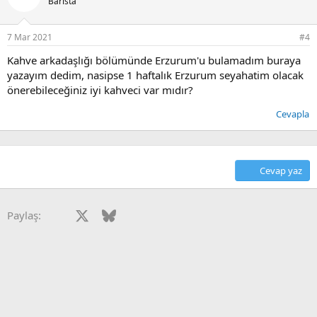
Barista
7 Mar 2021
#4
Kahve arkadaşlığı bölümünde Erzurum'u bulamadım buraya
yazayım dedim, nasipse 1 haftalık Erzurum seyahatim olacak
önerebileceğiniz iyi kahveci var mıdır?
Cevapla
Cevap yaz
Facebook
X
Bluesky
LinkedIn
Reddit
Pinterest
Tumblr
WhatsApp
E-posta
Paylaş: