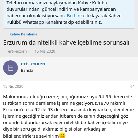
Telefon numaranızı paylaşmadan Kahve Kulübü
duyurularından, güncel indirim ve kampanyalardan
haberdar olmak istiyorsanız
Bu Linke
tıklayarak Kahve
Kulübü Whatsapp Kanalını takip edebilirsiniz.
Kahve Demleme
Erzurum'da nitelikli kahve içebilme sorunsalı
K
B
ert--exxen
15 Nis 2020
o
a
n
ş
ert--exxen
E
u
l
Barista
y
a
u
n
b
g
15 Nis 2020
#1
a
ı
ş
ç
Malumunuz olduğu üzere; birçoğumuz suyu 94-95 derecede
l
t
ısıttıktan sonra demleme işlemine geçiyoruz.1870 rakımlı
a
a
Erzurum'da su 92 ile 93 derece arasında kaynarken; demleme
t
r
işlemine geçtiğimiz andan itibaren de ısının düşeceğini göz
a
i
önünde bulundurursak eğer nitelikli bir kahve içebilir miyiz
n
h
diye bir soru geldi aklıma; bilgisi olan arkadaşlar
i
bilgilendirirlerse sevinirim