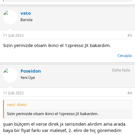
e
p
veto
k
i
Barista
l
e
r
11 Şub 2022
#3
:
Sizin yerinizde olsam ikinci el 1zpresso JX bakardım.
Cevapla
Daha fazla
Poseidon
Yeni Üye
11 Şub 2022
#4
veto' Alıntı:
Sizin yerinizde olsam ikinci el 1zpresso JX bakardım.
şuan bütçem el verse direk jx serisinden alırdım ama arada
baya bir fiyat farkı var malesef, 2. elini de hiç göremedim