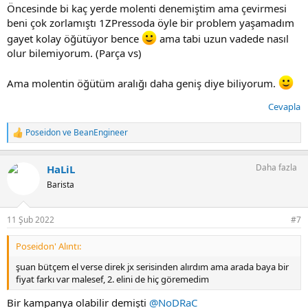
Öncesinde bi kaç yerde molenti denemiştim ama çevirmesi
1zpresso q2 ile ilgili fazla görüş elde edemedim, parça temini gerekir
beni çok zorlamıştı 1ZPressoda öyle bir problem yaşamadım
mi ilerde problem yaratır mı gibi sorular var aklımda
gayet kolay öğütüyor bence
ama tabi uzun vadede nasıl
olur bilemiyorum. (Parça vs)
Handground ilk değirmenim olduğundan çok bir tecrübem yok
değirmen konusunda, bu sebeple görüş almak istediğimden
önerebileceğiniz belirttiğim standartlara uyan farklı değirmen
Ama molentin öğütüm aralığı daha geniş diye biliyorum.
modelleri varsa duymak isterim.
Cevapla
şimdiden görüşünü paylaşacak, tecrübelerini aktaracak arkadaşlara
teşekkürler.
Poseidon
ve
BeanEngineer
T
e
p
Daha fazla
HaLiL
k
i
Barista
l
e
r
11 Şub 2022
#7
:
Poseidon' Alıntı:
şuan bütçem el verse direk jx serisinden alırdım ama arada baya bir
fiyat farkı var malesef, 2. elini de hiç göremedim
Bir kampanya olabilir demişti
@NoDRaC