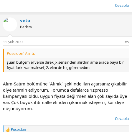
Cevapla
veto
Barista
11 Şub 2022
#5
Poseidon' Alıntı:
şuan bütçem el verse direk jx serisinden alırdım ama arada baya bir
fiyat farkı var malesef, 2. elini de hiç göremedim
Alım-Satım bölümüne "Alınık" şeklinde ilan açarsanız çıkabilir
diye tahmin ediyorum. Forumda defalarca 1zpresso
kampanyası oldu, uygun fiyata değirmen alan çok sayıda üye
var. Çok büyük ihtimalle elinden çıkarmak isteyen çıkar diye
düşünüyorum.
Cevapla
Poseidon
T