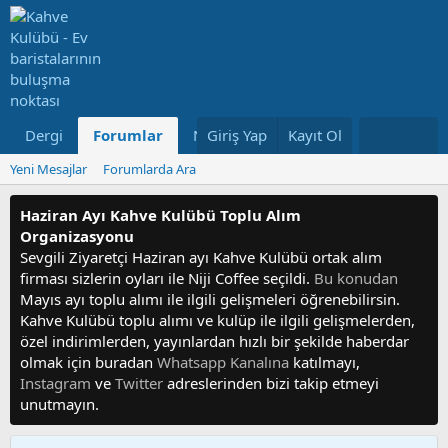
Dergi
Forumlar
Neler Yeni
Giriş Yap
Kayıt Ol
Kullanıcılar
Yeni Mesajlar
Forumlarda Ara
Haziran Ayı Kahve Kulübü Toplu Alım
Organizasyonu
Sevgili Ziyaretçi Haziran ayı Kahve Kulübü ortak alım
firması sizlerin oyları ile Niji Coffee seçildi.
Bu konudan
Mayıs ayı toplu alımı ile ilgili gelişmeleri öğrenebilirsin.
Kahve Kulübü toplu alımı ve kulüp ile ilgili gelişmelerden,
özel indirimlerden, yayınlardan hızlı bir şekilde haberdar
olmak için buradan
Whatsapp Kanalına
katılmayı,
Instagram
ve
Twitter
adreslerinden bizi takip etmeyi
unutmayın.