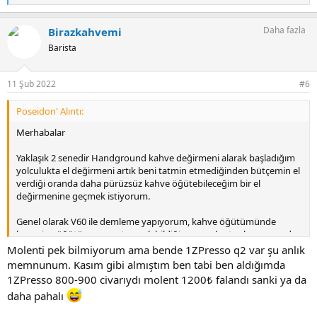
e
p
Daha fazla
Birazkahvemi
k
i
Barista
l
e
r
11 Şub 2022
#6
:
Poseidon' Alıntı:
Merhabalar
Yaklaşık 2 senedir Handground kahve değirmeni alarak başladığım
yolculukta el değirmeni artık beni tatmin etmediğinden bütçemin el
verdiği oranda daha pürüzsüz kahve öğütebileceğim bir el
değirmenine geçmek istiyorum.
Genel olarak V60 ile demleme yapıyorum, kahve öğütümünde
homojen öğütüm yapıp, tozu olabildiğince az çıkartıcak, uzun vade
de sıkıntı yaratmayacak bir değirmen arayışındayım, bütçem max
Molenti pek bilmiyorum ama bende 1ZPresso q2 var şu anlık
1500 Tl'ye kadar diyebilirim.
memnunum. Kasım gibi almıştım ben tabi ben aldığımda
1ZPresso 800-900 civarıydı molent 1200₺ falandı sanki ya da
Sitedeki yorumları, görüşleri elimden geldiğince tecrübeli
daha pahalı
arkadaşların yazılarından okudum, Timemore ürünlerindeydi aklım
fakat 1zpresso q2 ve Molent g50 daha aklıma yatmaya başladı.