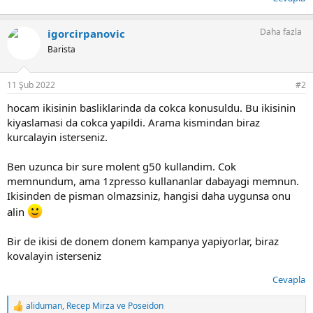
Daha fazla
igorcirpanovic
Barista
11 Şub 2022
#2
hocam ikisinin basliklarinda da cokca konusuldu. Bu ikisinin
kiyaslamasi da cokca yapildi. Arama kismindan biraz
kurcalayin isterseniz.
Ben uzunca bir sure molent g50 kullandim. Cok
memnundum, ama 1zpresso kullananlar dabayagi memnun.
Ikisinden de pisman olmazsiniz, hangisi daha uygunsa onu
alin
Bir de ikisi de donem donem kampanya yapiyorlar, biraz
kovalayin isterseniz
Cevapla
aliduman
,
Recep Mirza
ve
Poseidon
T