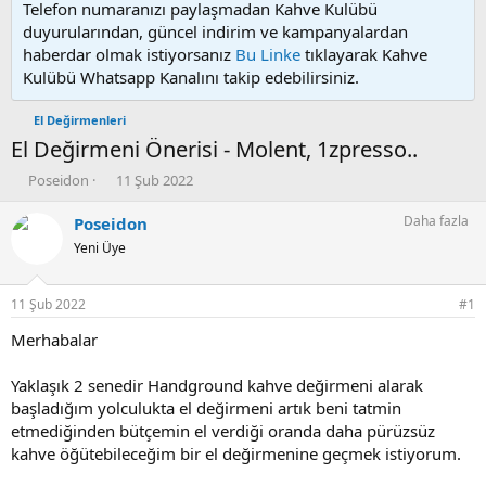
Telefon numaranızı paylaşmadan Kahve Kulübü
duyurularından, güncel indirim ve kampanyalardan
haberdar olmak istiyorsanız
Bu Linke
tıklayarak Kahve
Kulübü Whatsapp Kanalını takip edebilirsiniz.
El Değirmenleri
El Değirmeni Önerisi - Molent, 1zpresso..
K
B
Poseidon
11 Şub 2022
o
a
n
ş
Daha fazla
Poseidon
u
l
Yeni Üye
y
a
u
n
b
g
11 Şub 2022
#1
a
ı
ş
ç
Merhabalar
l
t
a
a
Yaklaşık 2 senedir Handground kahve değirmeni alarak
t
r
başladığım yolculukta el değirmeni artık beni tatmin
a
i
etmediğinden bütçemin el verdiği oranda daha pürüzsüz
n
h
kahve öğütebileceğim bir el değirmenine geçmek istiyorum.
i