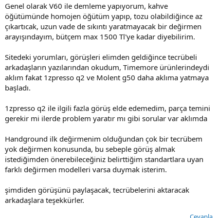
Genel olarak V60 ile demleme yapıyorum, kahve
öğütümünde homojen öğütüm yapıp, tozu olabildiğince az
çıkartıcak, uzun vade de sıkıntı yaratmayacak bir değirmen
arayışındayım, bütçem max 1500 Tl'ye kadar diyebilirim.
Sitedeki yorumları, görüşleri elimden geldiğince tecrübeli
arkadaşların yazılarından okudum, Timemore ürünlerindeydi
aklım fakat 1zpresso q2 ve Molent g50 daha aklıma yatmaya
başladı.
1zpresso q2 ile ilgili fazla görüş elde edemedim, parça temini
gerekir mi ilerde problem yaratır mı gibi sorular var aklımda
Handground ilk değirmenim olduğundan çok bir tecrübem
yok değirmen konusunda, bu sebeple görüş almak
istediğimden önerebileceğiniz belirttiğim standartlara uyan
farklı değirmen modelleri varsa duymak isterim.
şimdiden görüşünü paylaşacak, tecrübelerini aktaracak
arkadaşlara teşekkürler.
Cevapla