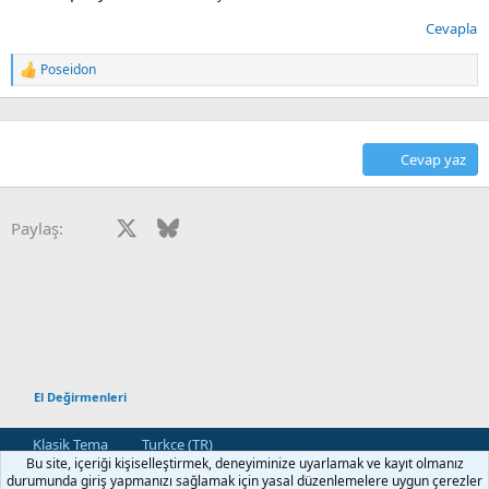
Cevapla
Poseidon
T
e
p
k
i
Cevap yaz
l
e
r
:
Facebook
X
Bluesky
LinkedIn
Reddit
Pinterest
Tumblr
WhatsApp
E-posta
Paylaş:
El Değirmenleri
Klasik Tema
Turkce (TR)
Bu site, içeriği kişiselleştirmek, deneyiminize uyarlamak ve kayıt olmanız
Bize Ulaşın
Kullanım ve Şartlar
Gizlilik Politikası
Yardım
durumunda giriş yapmanızı sağlamak için yasal düzenlemelere uygun çerezler