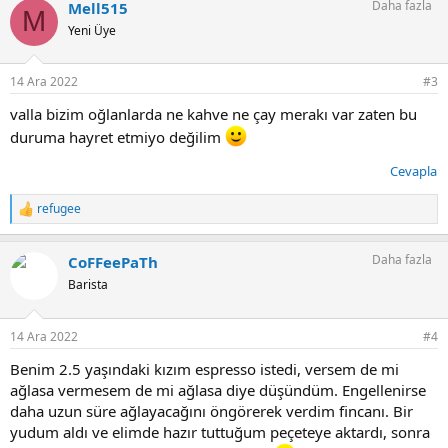
Daha fazla
Mell515
k
M
i
Yeni Üye
l
e
r
14 Ara 2022
#3
:
valla bizim oğlanlarda ne kahve ne çay merakı var zaten bu
duruma hayret etmiyo değilim
Cevapla
refugee
T
e
p
Daha fazla
CoFFeePaTh
k
i
Barista
l
e
r
14 Ara 2022
#4
:
Benim 2.5 yaşındaki kızım espresso istedi, versem de mi
ağlasa vermesem de mi ağlasa diye düşündüm. Engellenirse
daha uzun süre ağlayacağını öngörerek verdim fincanı. Bir
yudum aldı ve elimde hazır tuttuğum peçeteye aktardı, sonra