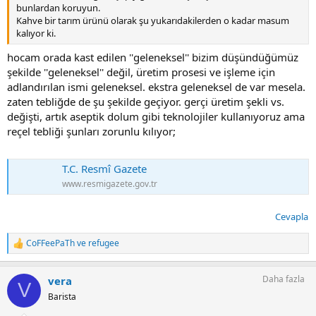
bunlardan koruyun.
Kahve bir tarım ürünü olarak şu yukarıdakilerden o kadar masum
kalıyor ki.
hocam orada kast edilen ''geleneksel'' bizim düşündüğümüz
şekilde ''geleneksel'' değil, üretim prosesi ve işleme için
adlandırılan ismi geleneksel. ekstra geleneksel de var mesela.
zaten tebliğde de şu şekilde geçiyor. gerçi üretim şekli vs.
değişti, artık aseptik dolum gibi teknolojiler kullanıyoruz ama
reçel tebliği şunları zorunlu kılıyor;
T.C. Resmî Gazete
www.resmigazete.gov.tr
Cevapla
CoFFeePaTh
ve
refugee
T
e
p
Daha fazla
vera
k
V
i
Barista
l
e