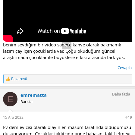
benim sevdiğim bir video sadece kahve olarak bakmamk
lazım çay içen çocuklarda var. Çoğu okuduğum güncel
araştırmada çocuklar ile büyüklere etkisi arasında fark yok.
Cevapla
Bazarov0
T
e
p
Daha fazla
emrematta
k
E
i
Barista
l
e
r
15 Ara 2022
#19
:
Ev demleyicisi olarak olayin en masum tarafinda oldugumuzu
dusunuyorum. Çocuklar taklitcidir anne babasini taklit etmeyi