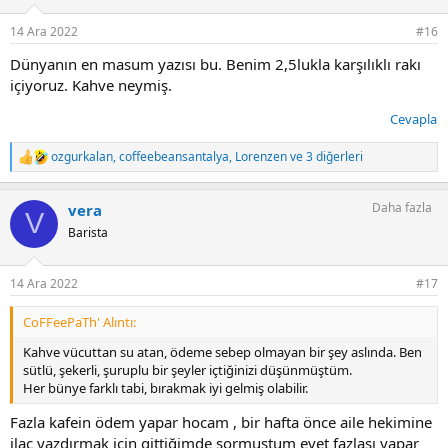
14 Ara 2022
#16
Dünyanın en masum yazısı bu. Benim 2,5lukla karşılıklı rakı
içiyoruz. Kahve neymiş.
Cevapla
ozgurkalan
,
coffeebeansantalya
,
Lorenzen
ve 3 diğerleri
T
e
p
Daha fazla
vera
k
V
i
Barista
l
e
r
14 Ara 2022
#17
:
CoFFeePaTh' Alıntı:
Kahve vücuttan su atan, ödeme sebep olmayan bir şey aslında. Ben
sütlü, şekerli, şuruplu bir şeyler içtiğinizi düşünmüştüm.
Her bünye farklı tabi, bırakmak iyi gelmiş olabilir.
Fazla kafein ödem yapar hocam , bir hafta önce aile hekimine
ilaç yazdırmak için gittiğimde sormuştum evet fazlası yapar