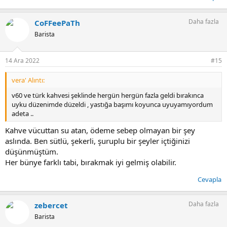
Daha fazla
CoFFeePaTh
Barista
14 Ara 2022
#15
vera' Alıntı:
v60 ve türk kahvesi şeklinde hergün hergün fazla geldi bırakınca
uyku düzenimde düzeldi , yastığa başımı koyunca uyuyamıyordum
adeta ..
Kahve vücuttan su atan, ödeme sebep olmayan bir şey
aslında. Ben sütlü, şekerli, şuruplu bir şeyler içtiğinizi
düşünmüştüm.
Her bünye farklı tabi, bırakmak iyi gelmiş olabilir.
Cevapla
Daha fazla
zebercet
Barista