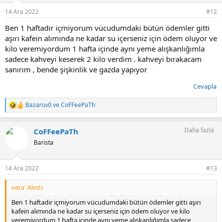
r
14 Ara 2022
#12
:
Ben 1 haftadır içmiyorum vücudumdaki bütün ödemler gitti
aşırı kafein alımında ne kadar su içerseniz için ödem oluyor ve
kilo veremiyordum 1 hafta içinde aynı yeme alışkanlığımla
sadece kahveyi keserek 2 kilo verdim . kahveyi bırakacam
sanırım , bende şişkinlik ve gazda yapıyor
Cevapla
Bazarov0
ve
CoFFeePaTh
T
e
p
Daha fazla
CoFFeePaTh
k
i
Barista
l
e
r
14 Ara 2022
#13
:
vera' Alıntı:
Ben 1 haftadır içmiyorum vücudumdaki bütün ödemler gitti aşırı
kafein alımında ne kadar su içerseniz için ödem oluyor ve kilo
veremiyordum 1 hafta içinde aynı yeme alışkanlığımla sadece