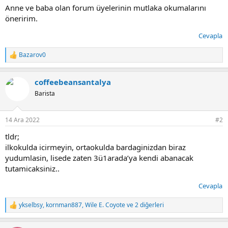
Anne ve baba olan forum üyelerinin mutlaka okumalarını
öneririm.
Cevapla
Bazarov0
T
e
p
coffeebeansantalya
k
i
Barista
l
e
r
14 Ara 2022
#2
:
tldr;
ilkokulda icirmeyin, ortaokulda bardaginizdan biraz
yudumlasin, lisede zaten 3ü1arada’ya kendi abanacak
tutamicaksiniz..
Cevapla
ykselbsy
,
kornman887
,
Wile E. Coyote
ve 2 diğerleri
T
e
p