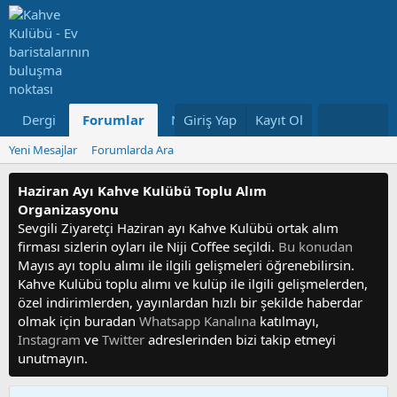
Dergi
Forumlar
Neler Yeni
Giriş Yap
Kayıt Ol
Kullanıcılar
Yeni Mesajlar
Forumlarda Ara
Haziran Ayı Kahve Kulübü Toplu Alım
Organizasyonu
Sevgili Ziyaretçi Haziran ayı Kahve Kulübü ortak alım
firması sizlerin oyları ile Niji Coffee seçildi.
Bu konudan
Mayıs ayı toplu alımı ile ilgili gelişmeleri öğrenebilirsin.
Kahve Kulübü toplu alımı ve kulüp ile ilgili gelişmelerden,
özel indirimlerden, yayınlardan hızlı bir şekilde haberdar
olmak için buradan
Whatsapp Kanalına
katılmayı,
Instagram
ve
Twitter
adreslerinden bizi takip etmeyi
unutmayın.