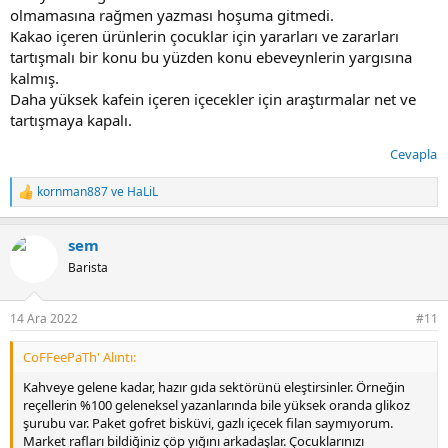
olmamasına rağmen yazması hoşuma gitmedi.
Kakao içeren ürünlerin çocuklar için yararları ve zararları
tartışmalı bir konu bu yüzden konu ebeveynlerin yargısına
kalmış.
Daha yüksek kafein içeren içecekler için araştırmalar net ve
tartışmaya kapalı.
Cevapla
kornman887
ve
HaLiL
T
e
p
sem
k
i
Barista
l
e
r
14 Ara 2022
#11
:
CoFFeePaTh' Alıntı:
Kahveye gelene kadar, hazır gıda sektörünü eleştirsinler. Örneğin
reçellerin %100 geleneksel yazanlarında bile yüksek oranda glikoz
şurubu var. Paket gofret bisküvi, gazlı içecek filan saymıyorum.
Market rafları bildiğiniz çöp yığını arkadaşlar. Çocuklarınızı