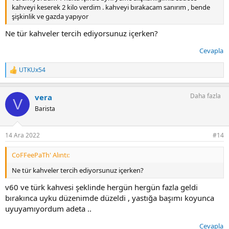
kahveyi keserek 2 kilo verdim . kahveyi bırakacam sanırım , bende
şişkinlik ve gazda yapıyor
Ne tür kahveler tercih ediyorsunuz içerken?
Cevapla
UTKUx54
T
e
p
Daha fazla
vera
k
V
i
Barista
l
e
r
14 Ara 2022
#14
:
CoFFeePaTh' Alıntı:
Ne tür kahveler tercih ediyorsunuz içerken?
v60 ve türk kahvesi şeklinde hergün hergün fazla geldi
bırakınca uyku düzenimde düzeldi , yastığa başımı koyunca
uyuyamıyordum adeta ..
Cevapla