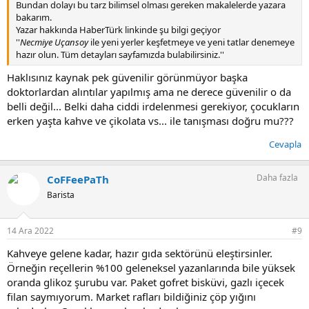
Bundan dolayı bu tarz bilimsel olması gereken makalelerde yazara
bakarım.
Yazar hakkında HaberTürk linkinde şu bilgi geçiyor
''
Necmiye Uçansoy
ile yeni yerler keşfetmeye ve yeni tatlar denemeye
hazır olun. Tüm detayları sayfamızda bulabilirsiniz.''
Haklısınız kaynak pek güvenilir görünmüyor başka
doktorlardan alıntılar yapılmış ama ne derece güvenilir o da
belli değil... Belki daha ciddi irdelenmesi gerekiyor, çocukların
erken yaşta kahve ve çikolata vs... ile tanışması doğru mu???
Cevapla
Daha fazla
CoFFeePaTh
Barista
14 Ara 2022
#9
Kahveye gelene kadar, hazır gıda sektörünü eleştirsinler.
Örneğin reçellerin %100 geleneksel yazanlarında bile yüksek
oranda glikoz şurubu var. Paket gofret bisküvi, gazlı içecek
filan saymıyorum. Market rafları bildiğiniz çöp yığını