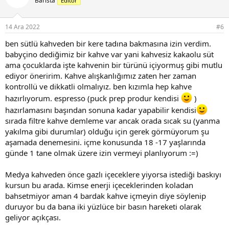
Barista
Editör
l
e
r
14 Ara 2022
#6
:
ben sütlü kahveden bir kere tadına bakmasına izin verdim.
babyçino dediğimiz bir kahve var yani kahvesiz kakaolu süt
ama çocuklarda işte kahvenin bir türünü içiyormuş gibi mutlu
ediyor öneririm. Kahve alışkanlığımız zaten her zaman
kontrollü ve dikkatli olmalıyız. ben kızımla hep kahve
hazırlıyorum. espresso (puck prep produr kendisi
)
hazırlamasını başından sonuna kadar yapabilir kendisi
sırada filtre kahve demleme var ancak orada sıcak su (yanma
yakılma gibi durumlar) olduğu için gerek görmüyorum şu
aşamada denemesini. içme konusunda 18 -17 yaşlarında
günde 1 tane olmak üzere izin vermeyi planlıyorum :=)
Medya kahveden önce gazlı içeceklere yiyorsa istediği baskıyı
kursun bu arada. Kimse enerji içeceklerinden koladan
bahsetmiyor aman 4 bardak kahve içmeyin diye söylenip
duruyor bu da bana iki yüzlüce bir basın hareketi olarak
geliyor açıkçası.