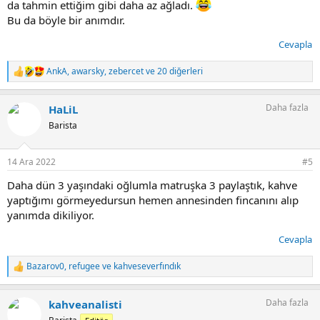
da tahmin ettiğim gibi daha az ağladı.
Bu da böyle bir anımdır.
Cevapla
AnkA
,
awarsky
,
zebercet
ve 20 diğerleri
T
e
p
Daha fazla
HaLiL
k
i
Barista
l
e
r
14 Ara 2022
#5
:
Daha dün 3 yaşındaki oğlumla matruşka 3 paylaştık, kahve
yaptığımı görmeyedursun hemen annesinden fincanını alıp
yanımda dikiliyor.
Cevapla
Bazarov0
,
refugee
ve
kahveseverfındık
T
e
p
Daha fazla
kahveanalisti
k
i