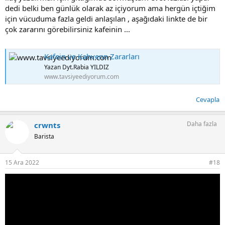
dedi belki ben günlük olarak az içiyorum ama hergün içtiğim
için vücuduma fazla geldi anlaşılan , aşağıdaki linkte de bir
çok zararını görebilirsiniz kafeinin ...
Kafein ve Kahvenn Zararları
Yazan Dyt.Rabia YILDIZ
www.tavsiyeediyorum.com
Cevapla
Daha fazla
crwnts
Barista
15 Ara 2022
#18