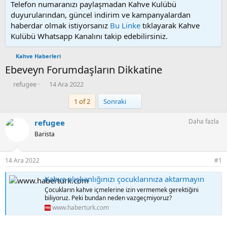
Telefon numaranızı paylaşmadan Kahve Kulübü
duyurularından, güncel indirim ve kampanyalardan
haberdar olmak istiyorsanız
Bu Linke
tıklayarak Kahve
Kulübü Whatsapp Kanalını takip edebilirsiniz.
Kahve Haberleri
Ebeveyn Forumdaşların Dikkatine
K
B
refugee
14 Ara 2022
o
a
Son
1 of 2
Sonraki
n
ş
u
l
y
a
Daha fazla
refugee
u
n
Barista
b
g
a
ı
ş
ç
14 Ara 2022
#1
l
t
a
a
Kahve alışkanlığınızı çocuklarınıza aktarmayın
t
r
Çocukların kahve içmelerine izin vermemek gerektiğini
a
i
biliyoruz. Peki bundan neden vazgeçmiyoruz?
n
h
www.haberturk.com
i