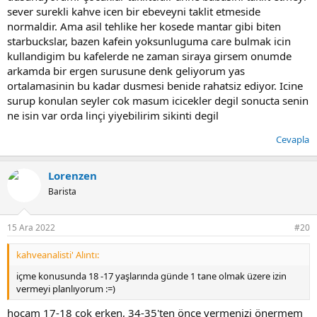
sever surekli kahve icen bir ebeveyni taklit etmeside
normaldir. Ama asil tehlike her kosede mantar gibi biten
starbuckslar, bazen kafein yoksunluguma care bulmak icin
kullandigim bu kafelerde ne zaman siraya girsem onumde
arkamda bir ergen surusune denk geliyorum yas
ortalamasinin bu kadar dusmesi benide rahatsiz ediyor. Icine
surup konulan seyler cok masum icicekler degil sonucta senin
ne isin var orda linçi yiyebilirim sikinti degil
Cevapla
Lorenzen
Barista
15 Ara 2022
#20
kahveanalisti' Alıntı:
içme konusunda 18 -17 yaşlarında günde 1 tane olmak üzere izin
vermeyi planlıyorum :=)
hocam 17-18 çok erken, 34-35'ten önce vermenizi önermem