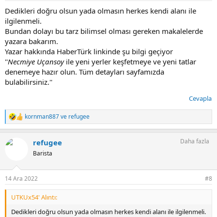
Dedikleri doğru olsun yada olmasın herkes kendi alanı ile
ilgilenmeli.
Bundan dolayı bu tarz bilimsel olması gereken makalelerde
yazara bakarım.
Yazar hakkında HaberTürk linkinde şu bilgi geçiyor
''
Necmiye Uçansoy
ile yeni yerler keşfetmeye ve yeni tatlar
denemeye hazır olun. Tüm detayları sayfamızda
bulabilirsiniz.''
Cevapla
kornman887
ve
refugee
T
e
p
Daha fazla
refugee
k
i
Barista
l
e
r
14 Ara 2022
#8
:
UTKUx54' Alıntı:
Dedikleri doğru olsun yada olmasın herkes kendi alanı ile ilgilenmeli.