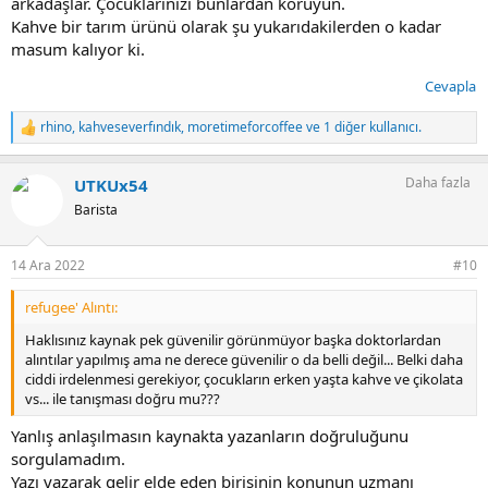
arkadaşlar. Çocuklarınızı bunlardan koruyun.
Kahve bir tarım ürünü olarak şu yukarıdakilerden o kadar
masum kalıyor ki.
Cevapla
rhino
,
kahveseverfındık
,
moretimeforcoffee
ve 1 diğer kullanıcı.
T
e
p
Daha fazla
UTKUx54
k
i
Barista
l
e
r
14 Ara 2022
#10
:
refugee' Alıntı:
Haklısınız kaynak pek güvenilir görünmüyor başka doktorlardan
alıntılar yapılmış ama ne derece güvenilir o da belli değil... Belki daha
ciddi irdelenmesi gerekiyor, çocukların erken yaşta kahve ve çikolata
vs... ile tanışması doğru mu???
Yanlış anlaşılmasın kaynakta yazanların doğruluğunu
sorgulamadım.
Yazı yazarak gelir elde eden birisinin konunun uzmanı