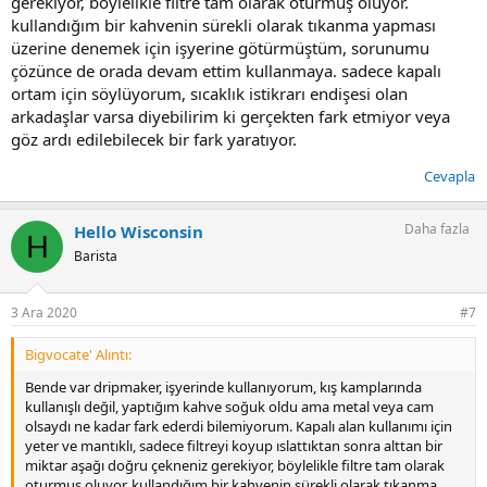
gerekiyor, böylelikle filtre tam olarak oturmuş oluyor.
kullandığım bir kahvenin sürekli olarak tıkanma yapması
üzerine denemek için işyerine götürmüştüm, sorunumu
çözünce de orada devam ettim kullanmaya. sadece kapalı
ortam için söylüyorum, sıcaklık istikrarı endişesi olan
arkadaşlar varsa diyebilirim ki gerçekten fark etmiyor veya
göz ardı edilebilecek bir fark yaratıyor.
Cevapla
Daha fazla
Hello Wisconsin
H
Barista
3 Ara 2020
#7
Bigvocate' Alıntı:
Bende var dripmaker, işyerinde kullanıyorum, kış kamplarında
kullanışlı değil, yaptığım kahve soğuk oldu ama metal veya cam
olsaydı ne kadar fark ederdi bilemiyorum. Kapalı alan kullanımı için
yeter ve mantıklı, sadece filtreyi koyup ıslattıktan sonra alttan bir
miktar aşağı doğru çekneniz gerekiyor, böylelikle filtre tam olarak
oturmuş oluyor. kullandığım bir kahvenin sürekli olarak tıkanma