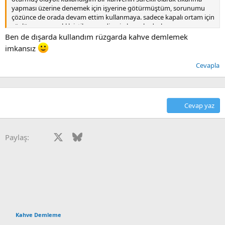
yapması üzerine denemek için işyerine götürmüştüm, sorunumu
çözünce de orada devam ettim kullanmaya. sadece kapalı ortam için
söylüyorum, sıcaklık istikrarı endişesi olan arkadaşlar varsa
diyebilirim ki gerçekten fark etmiyor veya göz ardı edilebilecek bir
Ben de dışarda kullandım rüzgarda kahve demlemek
fark yaratıyor.
imkansız
Cevapla
Cevap yaz
Facebook
X
Bluesky
LinkedIn
Reddit
Pinterest
Tumblr
WhatsApp
E-posta
Paylaş:
Kahve Demleme