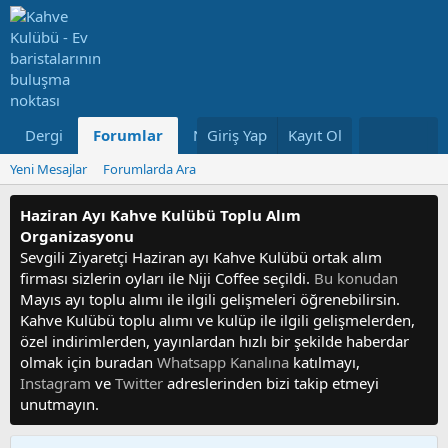
Dergi
Forumlar
Neler Yeni
Giriş Yap
Kayıt Ol
Kullanıcılar
Yeni Mesajlar
Forumlarda Ara
Haziran Ayı Kahve Kulübü Toplu Alım
Organizasyonu
Sevgili Ziyaretçi Haziran ayı Kahve Kulübü ortak alım
firması sizlerin oyları ile Niji Coffee seçildi.
Bu konudan
Mayıs ayı toplu alımı ile ilgili gelişmeleri öğrenebilirsin.
Kahve Kulübü toplu alımı ve kulüp ile ilgili gelişmelerden,
özel indirimlerden, yayınlardan hızlı bir şekilde haberdar
olmak için buradan
Whatsapp Kanalına
katılmayı,
Instagram
ve
Twitter
adreslerinden bizi takip etmeyi
unutmayın.