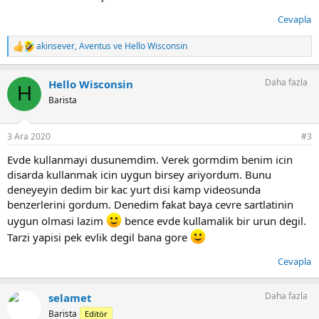
Cevapla
akinsever
,
Aventus
ve
Hello Wisconsin
T
e
p
Daha fazla
Hello Wisconsin
k
H
i
Barista
l
e
r
3 Ara 2020
#3
:
Evde kullanmayi dusunemdim. Verek gormdim benim icin
disarda kullanmak icin uygun birsey ariyordum. Bunu
deneyeyin dedim bir kac yurt disi kamp videosunda
benzerlerini gordum. Denedim fakat baya cevre sartlatinin
uygun olmasi lazim
bence evde kullamalik bir urun degil.
Tarzi yapisi pek evlik degil bana gore
Cevapla
Daha fazla
selamet
Barista
Editör