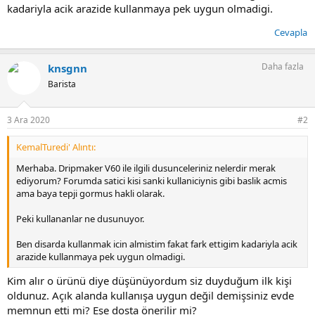
kadariyla acik arazide kullanmaya pek uygun olmadigi.
Cevapla
Daha fazla
knsgnn
Barista
3 Ara 2020
#2
KemalTuredi' Alıntı:
Merhaba. Dripmaker V60 ile ilgili dusunceleriniz nelerdir merak
ediyorum? Forumda satici kisi sanki kullaniciynis gibi baslik acmis
ama baya tepji gormus hakli olarak.
Peki kullananlar ne dusunuyor.
Ben disarda kullanmak icin almistim fakat fark ettigim kadariyla acik
arazide kullanmaya pek uygun olmadigi.
Kim alır o ürünü diye düşünüyordum siz duyduğum ilk kişi
oldunuz. Açık alanda kullanışa uygun değil demişsiniz evde
memnun etti mi? Eşe dosta önerilir mi?