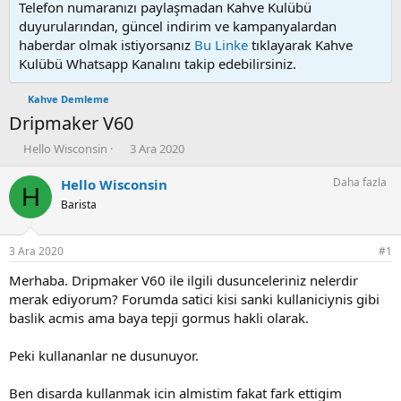
Telefon numaranızı paylaşmadan Kahve Kulübü
duyurularından, güncel indirim ve kampanyalardan
haberdar olmak istiyorsanız
Bu Linke
tıklayarak Kahve
Kulübü Whatsapp Kanalını takip edebilirsiniz.
Kahve Demleme
Dripmaker V60
K
B
Hello Wisconsin
3 Ara 2020
o
a
n
ş
Daha fazla
Hello Wisconsin
H
u
l
Barista
y
a
u
n
b
g
3 Ara 2020
#1
a
ı
ş
ç
Merhaba. Dripmaker V60 ile ilgili dusunceleriniz nelerdir
l
t
merak ediyorum? Forumda satici kisi sanki kullaniciynis gibi
a
a
baslik acmis ama baya tepji gormus hakli olarak.
t
r
a
i
Peki kullananlar ne dusunuyor.
n
h
i
Ben disarda kullanmak icin almistim fakat fark ettigim