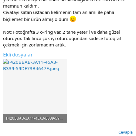
memnun kaldım.
Civatayı satan ustadan kelimenin tam anlamı ile paha
biçilemez bir ürün almış oldum
Not: Fotoğrafta 3 o-ring var. 2 tane yeterli ve daha güzel
oturuyor. Takılınca çok iyi oturduğundan sadece fotoğraf
çekmek için zorlamadım artık.
Ekli dosyalar
F420BBAB-3A11-45A3-B339-59DE73B4647E.jpeg
115.7 KB · Görüntüleme: 263
Cevapla