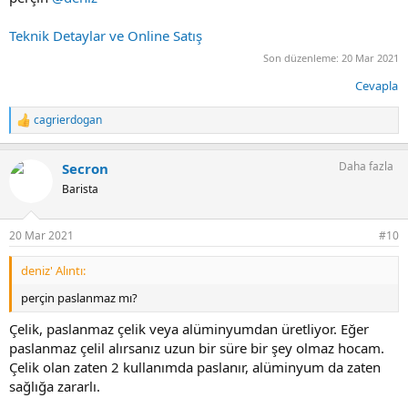
Teknik Detaylar ve Online Satış
Son düzenleme:
20 Mar 2021
Cevapla
cagrierdogan
T
e
p
Daha fazla
Secron
k
i
Barista
l
e
r
20 Mar 2021
#10
:
deniz' Alıntı:
perçin paslanmaz mı?
Çelik, paslanmaz çelik veya alüminyumdan üretliyor. Eğer
paslanmaz çelil alırsanız uzun bir süre bir şey olmaz hocam.
Çelik olan zaten 2 kullanımda paslanır, alüminyum da zaten
sağlığa zararlı.