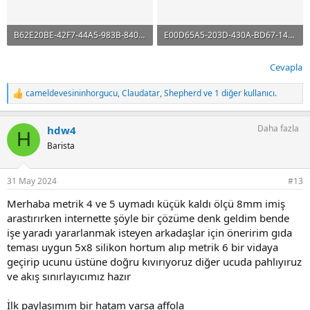
B62E20BE-42F7-44A5-983B-84033F6360EA.jpeg
E00D65A5-203D-430A-BD67-14457F465619.png
9.7 KB · Görüntüleme: 172
404.7 KB · Görüntüleme: 167
Cevapla
cameldevesininhorgucu
,
Claudatar
,
Shepherd
ve 1 diğer kullanıcı.
T
e
p
Daha fazla
hdw4
k
H
i
Barista
l
e
r
31 May 2024
#13
:
Merhaba metrik 4 ve 5 uymadı küçük kaldı ölçü 8mm imiş
arastırırken internette şöyle bir çözüme denk geldim bende
işe yaradı yararlanmak isteyen arkadaşlar için öneririm gıda
teması uygun 5x8 silikon hortum alıp metrik 6 bir vidaya
geçirip ucunu üstüne doğru kıvırıyoruz diğer ucuda pahlıyıruz
ve akış sınırlayıcımız hazır
İlk paylaşımım bir hatam varsa affola