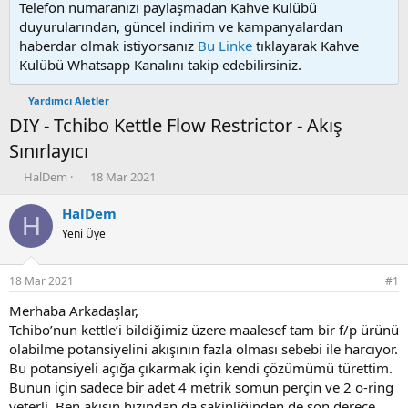
Telefon numaranızı paylaşmadan Kahve Kulübü
duyurularından, güncel indirim ve kampanyalardan
haberdar olmak istiyorsanız
Bu Linke
tıklayarak Kahve
Kulübü Whatsapp Kanalını takip edebilirsiniz.
Yardımcı Aletler
DIY - Tchibo Kettle Flow Restrictor - Akış
Sınırlayıcı
K
B
HalDem
18 Mar 2021
o
a
n
ş
HalDem
H
u
l
Yeni Üye
y
a
u
n
b
g
18 Mar 2021
#1
a
ı
ş
ç
Merhaba Arkadaşlar,
l
t
Tchibo’nun kettle’i bildiğimiz üzere maalesef tam bir f/p ürünü
a
a
olabilme potansiyelini akışının fazla olması sebebi ile harcıyor.
t
r
Bu potansiyeli açığa çıkarmak için kendi çözümümü türettim.
a
i
Bunun için sadece bir adet 4 metrik somun perçin ve 2 o-ring
n
h
yeterli. Ben akışın hızından da sakinliğinden de son derece
i