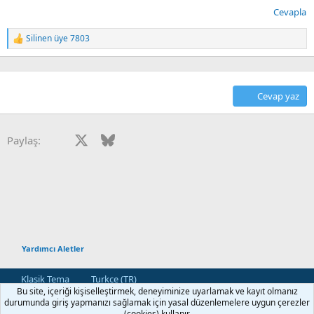
Cevapla
Silinen üye 7803
T
e
p
k
i
Cevap yaz
l
e
r
:
Facebook
X
Bluesky
LinkedIn
Reddit
Pinterest
Tumblr
WhatsApp
E-posta
Paylaş:
Yardımcı Aletler
Klasik Tema
Turkce (TR)
Bu site, içeriği kişiselleştirmek, deneyiminize uyarlamak ve kayıt olmanız
Bize Ulaşın
Kullanım ve Şartlar
Gizlilik Politikası
Yardım
durumunda giriş yapmanızı sağlamak için yasal düzenlemelere uygun çerezler
Ana Sayfa
R
(cookies) kullanır.