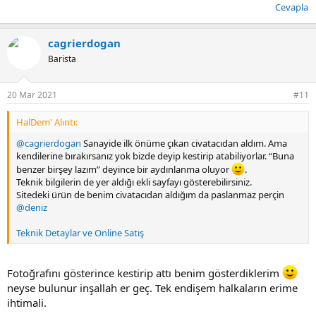
Cevapla
cagrierdogan
Barista
20 Mar 2021
#11
HalDem' Alıntı:
@cagrierdogan
Sanayide ilk önüme çıkan civatacıdan aldım. Ama
kendilerine bırakırsanız yok bizde deyip kestirip atabiliyorlar. “Buna
benzer birşey lazım” deyince bir aydınlanma oluyor
.
Teknik bilgilerin de yer aldığı ekli sayfayı gösterebilirsiniz.
Sitedeki ürün de benim civatacıdan aldığım da paslanmaz perçin
@deniz
Teknik Detaylar ve Online Satış
Fotoğrafını gösterince kestirip attı benim gösterdiklerim
neyse bulunur inşallah er geç. Tek endişem halkaların erime
ihtimali.