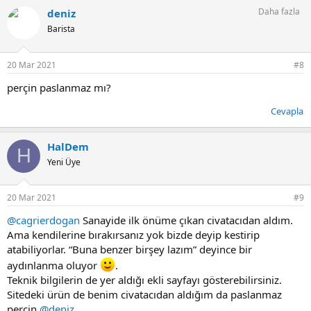
Daha fazla
deniz
Barista
20 Mar 2021
#8
perçin paslanmaz mı?
Cevapla
HalDem
H
Yeni Üye
20 Mar 2021
#9
@cagrierdogan
Sanayide ilk önüme çıkan civatacıdan aldım.
Ama kendilerine bırakırsanız yok bizde deyip kestirip
atabiliyorlar. “Buna benzer birşey lazım” deyince bir
aydınlanma oluyor
.
Teknik bilgilerin de yer aldığı ekli sayfayı gösterebilirsiniz.
Sitedeki ürün de benim civatacıdan aldığım da paslanmaz
perçin
@deniz