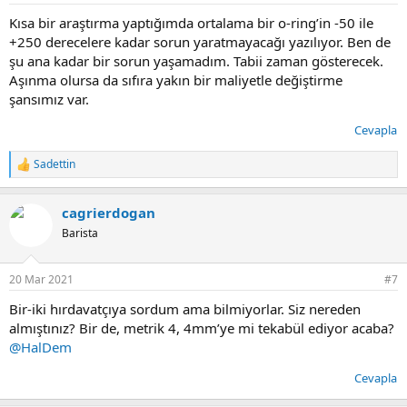
Kısa bir araştırma yaptığımda ortalama bir o-ring’in -50 ile
+250 derecelere kadar sorun yaratmayacağı yazılıyor. Ben de
şu ana kadar bir sorun yaşamadım. Tabii zaman gösterecek.
Aşınma olursa da sıfıra yakın bir maliyetle değiştirme
şansımız var.
Cevapla
Sadettin
T
e
p
cagrierdogan
k
i
Barista
l
e
r
20 Mar 2021
#7
:
Bir-iki hırdavatçıya sordum ama bilmiyorlar. Siz nereden
almıştınız? Bir de, metrik 4, 4mm’ye mi tekabül ediyor acaba?
@HalDem
Cevapla