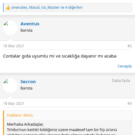
omerates
,
Masal
,
Go_Master
ve 4 diğerleri
T
e
p
Aventus
k
i
Barista
l
e
r
18 Mar 2021
#2
:
Contalar gıda uyumlu mi ve sıcakliğa dayanır mı acaba
Cevapla
Daha fazla
Secron
Barista
18 Mar 2021
#3
HalDem' Alıntı:
Merhaba Arkadaşlar,
Tchibo’nun kettle’i bildiğimiz üzere maalesef tam bir f/p ürünü