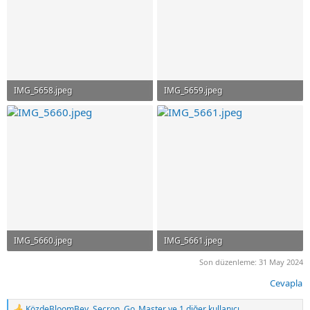
IMG_5658.jpeg
IMG_5659.jpeg
18.7 KB · Görüntüleme: 14
19.6 KB · Görüntüleme: 13
IMG_5660.jpeg
IMG_5661.jpeg
17.2 KB · Görüntüleme: 14
15.9 KB · Görüntüleme: 30
Son düzenleme:
31 May 2024
Cevapla
KözdeBloomBey
,
Secron
,
Go_Master
ve 1 diğer kullanıcı.