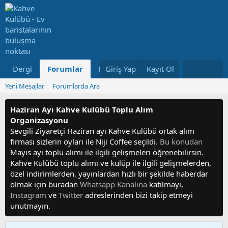
Dergi
Forumlar
Neler Yeni
Giriş Yap
Kayıt Ol
Kullanıcılar
Yeni Mesajlar
Forumlarda Ara
Haziran Ayı Kahve Kulübü Toplu Alım
Organizasyonu
Sevgili Ziyaretçi Haziran ayı Kahve Kulübü ortak alım
firması sizlerin oyları ile Niji Coffee seçildi.
Bu konudan
Mayıs ayı toplu alımı ile ilgili gelişmeleri öğrenebilirsin.
Kahve Kulübü toplu alımı ve kulüp ile ilgili gelişmelerden,
özel indirimlerden, yayınlardan hızlı bir şekilde haberdar
olmak için buradan
Whatsapp Kanalına
katılmayı,
Instagram
ve
Twitter
adreslerinden bizi takip etmeyi
unutmayın.