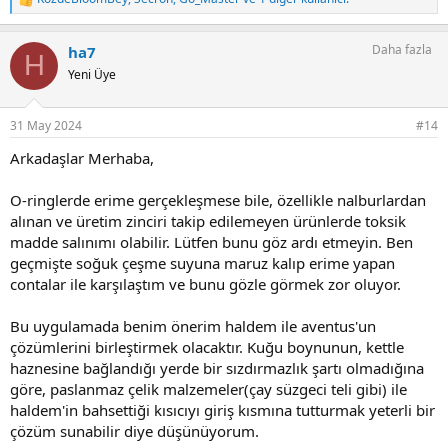
T
e
p
Daha fazla
ha7
k
H
i
Yeni Üye
l
e
r
31 May 2024
#14
:
Arkadaşlar Merhaba,
O-ringlerde erime gerçekleşmese bile, özellikle nalburlardan
alınan ve üretim zinciri takip edilemeyen ürünlerde toksik
madde salınımı olabilir. Lütfen bunu göz ardı etmeyin. Ben
geçmişte soğuk çeşme suyuna maruz kalıp erime yapan
contalar ile karşılaştım ve bunu gözle görmek zor oluyor.
Bu uygulamada benim önerim haldem ile aventus'un
çözümlerini birleştirmek olacaktır. Kuğu boynunun, kettle
haznesine bağlandığı yerde bir sızdırmazlık şartı olmadığına
göre, paslanmaz çelik malzemeler(çay süzgeci teli gibi) ile
haldem'in bahsettiği kısıcıyı giriş kısmına tutturmak yeterli bir
çözüm sunabilir diye düşünüyorum.