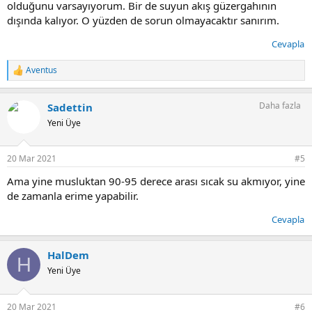
olduğunu varsayıyorum. Bir de suyun akış güzergahının
dışında kalıyor. O yüzden de sorun olmayacaktır sanırım.
Cevapla
Aventus
T
e
p
Daha fazla
Sadettin
k
i
Yeni Üye
l
e
r
20 Mar 2021
#5
:
Ama yine musluktan 90-95 derece arası sıcak su akmıyor, yine
de zamanla erime yapabilir.
Cevapla
HalDem
H
Yeni Üye
20 Mar 2021
#6