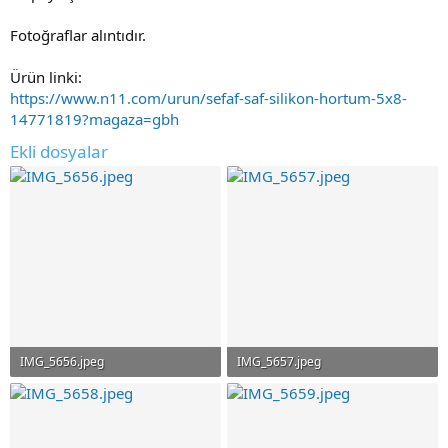
Fotoğraflar alıntıdır.
Ürün linki:
https://www.n11.com/urun/sefaf-saf-silikon-hortum-5x8-
14771819?magaza=gbh
Ekli dosyalar
IMG_5656.jpeg
IMG_5657.jpeg
13.7 KB · Görüntüleme: 30
12.4 KB · Görüntüleme: 15