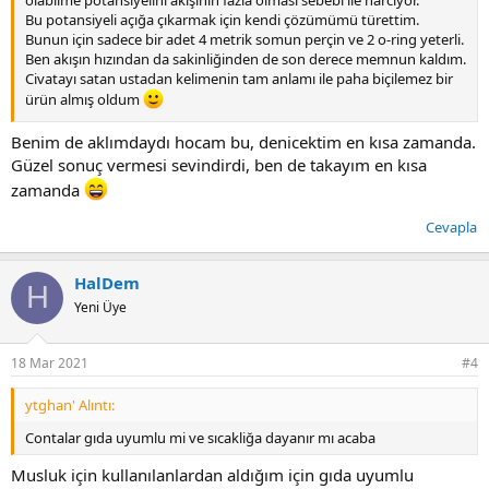
olabilme potansiyelini akışının fazla olması sebebi ile harcıyor.
Bu potansiyeli açığa çıkarmak için kendi çözümümü türettim.
Bunun için sadece bir adet 4 metrik somun perçin ve 2 o-ring yeterli.
Ben akışın hızından da sakinliğinden de son derece memnun kaldım.
Civatayı satan ustadan kelimenin tam anlamı ile paha biçilemez bir
ürün almış oldum
Not: Fotoğrafta 3 o-ring var. 2 tane yeterli ve daha güzel oturuyor.
Benim de aklımdaydı hocam bu, denicektim en kısa zamanda.
Takılınca çok iyi oturduğundan sadece fotoğraf çekmek için
Güzel sonuç vermesi sevindirdi, ben de takayım en kısa
zorlamadım artık.
zamanda
Cevapla
HalDem
H
Yeni Üye
18 Mar 2021
#4
ytghan' Alıntı:
Contalar gıda uyumlu mi ve sıcakliğa dayanır mı acaba
Musluk için kullanılanlardan aldığım için gıda uyumlu