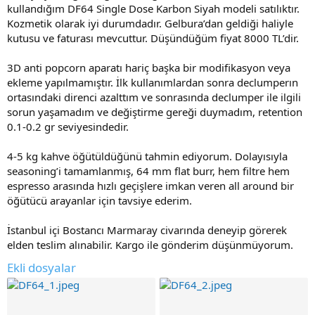
kullandığım DF64 Single Dose Karbon Siyah modeli satılıktır.
Kozmetik olarak iyi durumdadır. Gelbura’dan geldiği haliyle
kutusu ve faturası mevcuttur. Düşündüğüm fiyat 8000 TL’dir.
3D anti popcorn aparatı hariç başka bir modifikasyon veya
ekleme yapılmamıştır. İlk kullanımlardan sonra declumperın
ortasındaki direnci azalttım ve sonrasında declumper ile ilgili
sorun yaşamadım ve değiştirme gereği duymadım, retention
0.1-0.2 gr seviyesindedir.
4-5 kg kahve öğütüldüğünü tahmin ediyorum. Dolayısıyla
seasoning’i tamamlanmış, 64 mm flat burr, hem filtre hem
espresso arasında hızlı geçişlere imkan veren all around bir
öğütücü arayanlar için tavsiye ederim.
İstanbul içi Bostancı Marmaray civarında deneyip görerek
elden teslim alınabilir. Kargo ile gönderim düşünmüyorum.
Ekli dosyalar