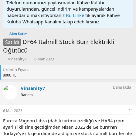
Telefon numaranızı paylaşmadan Kahve Kulübü
duyurularından, güncel indirim ve kampanyalardan
haberdar olmak istiyorsanız
Bu Linke
tıklayarak Kahve
Kulübü Whatsapp Kanalını takip edebilirsiniz.
Alım Satım
DF64 Italmill Stock Burr Elektrikli
Satıldı
Öğütücü
K
B
Vinsanity7
6 Mar 2023
o
a
Ürünün Fiyatı
n
ş
8000 TL
u
l
y
a
u
n
Daha fazla
Vinsanity7
b
g
Barista
a
ı
ş
ç
l
t
6 Mar 2023
#1
a
a
t
r
Eureka Mignon Libra (dahili tartma özelliği) ve HA64 (rpm
a
i
ayarlı) ikilisine geçtiğimden Nisan 2022’de Gelbura’nın
n
h
Türkiye’ye ilk getirdiğinde aldığım ve stock italmill burr leri ile
i