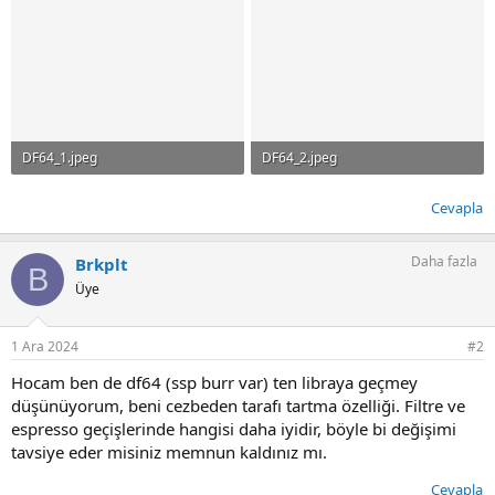
DF64_1.jpeg
DF64_2.jpeg
73.9 KB · Görüntüleme: 62
78.5 KB · Görüntüleme: 62
Cevapla
Daha fazla
Brkplt
B
Üye
1 Ara 2024
#2
Hocam ben de df64 (ssp burr var) ten libraya geçmey
düşünüyorum, beni cezbeden tarafı tartma özelliği. Filtre ve
espresso geçişlerinde hangisi daha iyidir, böyle bi değişimi
tavsiye eder misiniz memnun kaldınız mı.
Cevapla