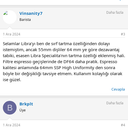
Daha fazla
Vinsanity7
Barista
1 Ara 2024
#3
Selamlar Libra'yı ben de sırf tartma özelliğinden dolayı
istemiştim, ancak 55mm dişliler 64 mm ye göre dezavantaj
tabiki, esasen Libra Specialita'nın tartma özelliği eklenmiş hali.
Filtre espresso geçişlerinde de DF64 daha pratik. Espresso
kalitesi anlamında 64mm SSP High Uniformity den sonra
böyle bir değişikliği tavsiye etmem. Kullanım kolaylığı olarak
ise güzel.
Cevapla
Daha fazla
Brkplt
B
Üye
1 Ara 2024
#4