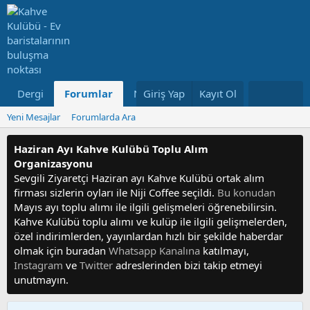
Dergi
Forumlar
Neler Yeni
Giriş Yap
Kayıt Ol
Kullanıcılar
Yeni Mesajlar
Forumlarda Ara
Haziran Ayı Kahve Kulübü Toplu Alım
Organizasyonu
Sevgili Ziyaretçi Haziran ayı Kahve Kulübü ortak alım
firması sizlerin oyları ile Niji Coffee seçildi.
Bu konudan
Mayıs ayı toplu alımı ile ilgili gelişmeleri öğrenebilirsin.
Kahve Kulübü toplu alımı ve kulüp ile ilgili gelişmelerden,
özel indirimlerden, yayınlardan hızlı bir şekilde haberdar
olmak için buradan
Whatsapp Kanalına
katılmayı,
Instagram
ve
Twitter
adreslerinden bizi takip etmeyi
unutmayın.