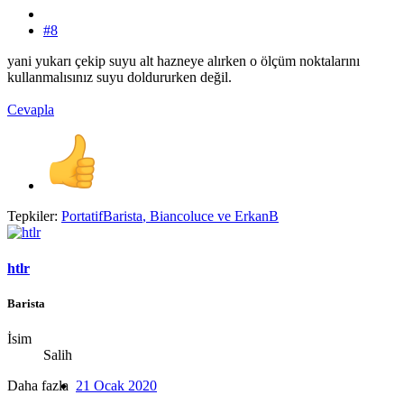
#8
yani yukarı çekip suyu alt hazneye alırken o ölçüm noktalarını
kullanmalısınız suyu doldururken değil.
Cevapla
Tepkiler:
PortatifBarista
,
Biancoluce
ve
ErkanB
htlr
Barista
İsim
Salih
Daha fazla
21 Ocak 2020