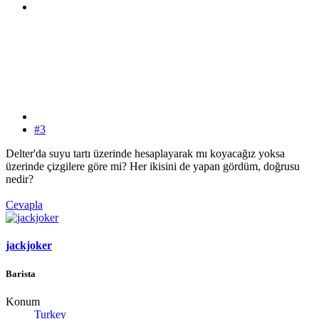
#3
Delter'da suyu tartı üzerinde hesaplayarak mı koyacağız yoksa
üzerinde çizgilere göre mi? Her ikisini de yapan gördüm, doğrusu
nedir?
Cevapla
jackjoker
Barista
Konum
Turkey