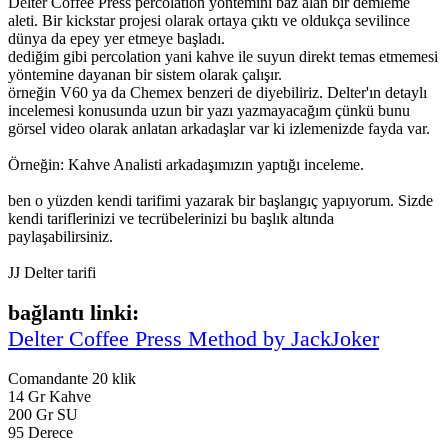
Delter Coffee Press percolation yöntemini baz alan bir demleme
aleti. Bir kickstar projesi olarak ortaya çıktı ve oldukça sevilince
dünya da epey yer etmeye başladı.
dediğim gibi percolation yani kahve ile suyun direkt temas etmemesi
yöntemine dayanan bir sistem olarak çalışır.
örneğin V60 ya da Chemex benzeri de diyebiliriz. Delter'ın detaylı
incelemesi konusunda uzun bir yazı yazmayacağım çünkü bunu
görsel video olarak anlatan arkadaşlar var ki izlemenizde fayda var.
Örneğin: Kahve Analisti arkadaşımızın yaptığı inceleme.
ben o yüzden kendi tarifimi yazarak bir başlangıç yapıyorum. Sizde
kendi tariflerinizi ve tecrübelerinizi bu başlık altında
paylaşabilirsiniz.
JJ Delter tarifi
bağlantı linki:
Delter Coffee Press Method by JackJoker
Comandante 20 klik
14 Gr Kahve
200 Gr SU
95 Derece