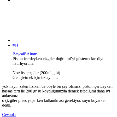
#11
Baycall' Alıntı:
Piston içerdeyken çizgiler doğru ml’yi göstermekte diye
hatırlıyorum.
Not: üst çizgiler (200ml gibi)
Genişletmek için tıklayın ...
yok hayır. zaten fiziken de böyle bir şey olamaz. piston içerideyken
hassas tartı ile 200 gr su koyduğunuzda demek istediğimi daha iyi
anlarsınız.
o çizgiler press yaparken kullanılması gerekiyor. suyu koyarken
değil.
Cevapla