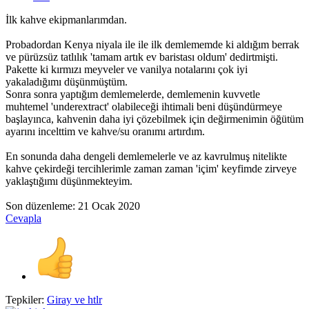
İlk kahve ekipmanlarımdan.
Probadordan Kenya niyala ile ile ilk demlememde ki aldığım berrak
ve pürüzsüz tatlılık 'tamam artık ev baristası oldum' dedirtmişti.
Pakette ki kırmızı meyveler ve vanilya notalarını çok iyi
yakaladığımı düşünmüştüm.
Sonra sonra yaptığım demlemelerde, demlemenin kuvvetle
muhtemel 'underextract' olabileceği ihtimali beni düşündürmeye
başlayınca, kahvenin daha iyi çözebilmek için değirmenimin öğütüm
ayarını incelttim ve kahve/su oranımı artırdım.
En sonunda daha dengeli demlemelerle ve az kavrulmuş nitelikte
kahve çekirdeği tercihlerimle zaman zaman 'içim' keyfimde zirveye
yaklaştığımı düşünmekteyim.
Son düzenleme:
21 Ocak 2020
Cevapla
Tepkiler:
Giray
ve
htlr