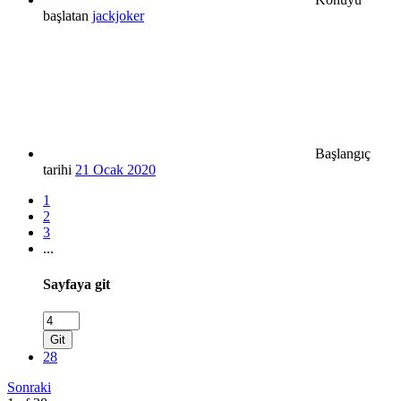
başlatan
jackjoker
Başlangıç
tarihi
21 Ocak 2020
1
2
3
...
Sayfaya git
Git
28
Sonraki