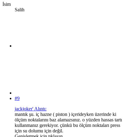
İsim
Salih
#9
jackjoker' Alıntı:
mantık şu. iç hazne ( piston ) içerideyken üzerinde ki
ölçüm noktalarını baz alamazsınız. o yüzden hassas tartı
kullanmanız gerekiyor. çünkü bu ölçüm noktaları press
için su dolumu için değil.
Genişletmek için tıklayın ...