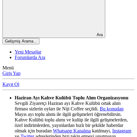
Ara
Gelişmiş Arama...
Yeni Mesajlar
Forumlarda Ara
Menü
Giriş Yap
Kayıt Ol
Haziran Ayı Kahve Kulübü Toplu Alım Organizasyonu
Sevgili Ziyaretçi Haziran ayı Kahve Kulübü ortak alım
firması sizlerin oyları ile Niji Coffee seçildi.
Bu konudan
Mayıs ayı toplu alımı ile ilgili gelişmeleri öğrenebilirsin.
Kahve Kulübü toplu alımı ve kulüp ile ilgili gelişmelerden,
özel indirimlerden, yayınlardan hızlı bir şekilde haberdar
olmak için buradan
Whatsapp Kanalına
katılmayı,
Instagram
ve
Twitter
adreslerinden bizi takip etmeyi unutmayın.