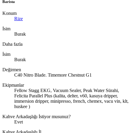
Barista
Konum
Rize
İsim
Burak
Daha fazla
İsim
Burak
Değirmen
C40 Nitro Blade. Timemore Chestnut G1
Ekipmanlar
Fellow Stagg EKG, Vacuum Sealer, Peak Water Sürahi,
Felicita Parallel Plus (kalita, delter, v60, kasuya dripper,
immersion dripper, minipresso, french, chemex, vacu vin, klt,
huskee )
Kahve Arkadaşlığı İstiyor musunuz?
Evet
Kahve Arkadaşlığı İl