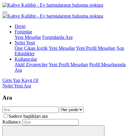
Dergi
Forumlar
Yeni Mesajlar
Forumlarda Ara
Neler Yeni
Öne Çıkan İçerik
Yeni Mesajlar
Yeni Profil Mesajları
Son
Etkinlikler
Kullanıcılar
Aktif Ziyaretçiler
Yeni Profil Mesajları
Profil Mesajlarında
Ara
Giriş Yap
Kayıt Ol
Neler Yeni
Ara
Ara
Sadece başlıkları ara
Kullanıcı: