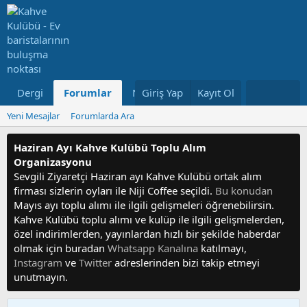
Dergi
Forumlar
Neler Yeni
Giriş Yap
Kayıt Ol
Kullanıcılar
Yeni Mesajlar
Forumlarda Ara
Haziran Ayı Kahve Kulübü Toplu Alım
Organizasyonu
Sevgili Ziyaretçi Haziran ayı Kahve Kulübü ortak alım
firması sizlerin oyları ile Niji Coffee seçildi.
Bu konudan
Mayıs ayı toplu alımı ile ilgili gelişmeleri öğrenebilirsin.
Kahve Kulübü toplu alımı ve kulüp ile ilgili gelişmelerden,
özel indirimlerden, yayınlardan hızlı bir şekilde haberdar
olmak için buradan
Whatsapp Kanalına
katılmayı,
Instagram
ve
Twitter
adreslerinden bizi takip etmeyi
unutmayın.