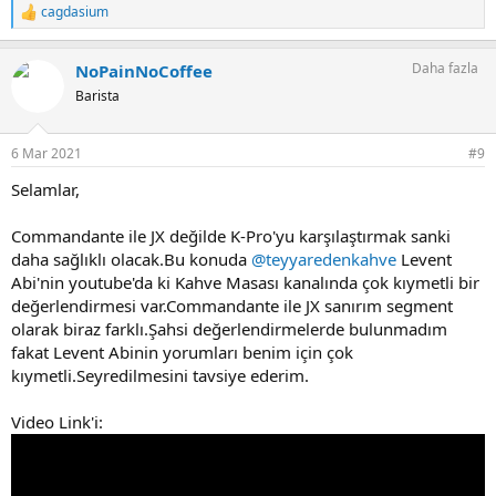
cagdasium
T
e
p
Daha fazla
NoPainNoCoffee
k
i
Barista
l
e
r
6 Mar 2021
#9
:
Selamlar,
Commandante ile JX değilde K-Pro'yu karşılaştırmak sanki
daha sağlıklı olacak.Bu konuda
@teyyaredenkahve
Levent
Abi'nin youtube'da ki Kahve Masası kanalında çok kıymetli bir
değerlendirmesi var.Commandante ile JX sanırım segment
olarak biraz farklı.Şahsi değerlendirmelerde bulunmadım
fakat Levent Abinin yorumları benim için çok
kıymetli.Seyredilmesini tavsiye ederim.
Video Link'i: