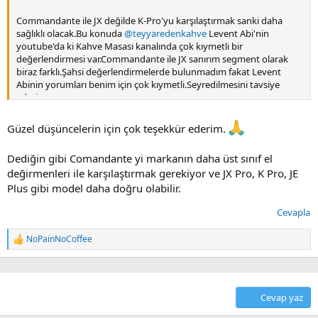
Commandante ile JX değilde K-Pro'yu karşılaştırmak sanki daha
sağlıklı olacak.Bu konuda
@teyyaredenkahve
Levent Abi'nin
youtube'da ki Kahve Masası kanalında çok kıymetli bir
değerlendirmesi var.Commandante ile JX sanırım segment olarak
biraz farklı.Şahsi değerlendirmelerde bulunmadım fakat Levent
Abinin yorumları benim için çok kıymetli.Seyredilmesini tavsiye
ederim.
Video Link'i:
Güzel düşüncelerin için çok teşekkür ederim.
Dediğin gibi Comandante yi markanın daha üst sınıf el
değirmenleri ile karşılaştırmak gerekiyor ve JX Pro, K Pro, JE
Plus gibi model daha doğru olabilir.
Cevapla
NoPainNoCoffee
T
e
p
k
i
Cevap yaz
l
e