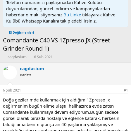
Telefon numaranızı paylaşmadan Kahve Kulübü
duyurularından, güncel indirim ve kampanyalardan
haberdar olmak istiyorsanız
Bu Linke
tıklayarak Kahve
Kulübü Whatsapp Kanalını takip edebilirsiniz.
El Değirmenleri
Comandante C40 VS 1Zpresso JX (Street
Grinder Round 1)
K
B
cagdasium
6 Şub 2021
o
a
n
ş
cagdasium
u
l
Barista
y
a
u
n
b
g
6 Şub 2021
#1
a
ı
ş
ç
Doğa gezilerimde kullanmak için aldığım 1Zpresso Jx
l
t
değirmenim bugün elime ulaştı, halihazırda evde zaten
a
a
Comandante kullanmaya devam ediyorum.Bugün sadece
t
r
görsel olarak birazda nostalji ve eğlence katarak, herkesin
a
i
bildiği ama benim gibi şu an 40 yaşlarına yaklaşmış ve
n
h
çocukluğu atari salonlarında geçmiş arkadaşları gülümsetecek
i