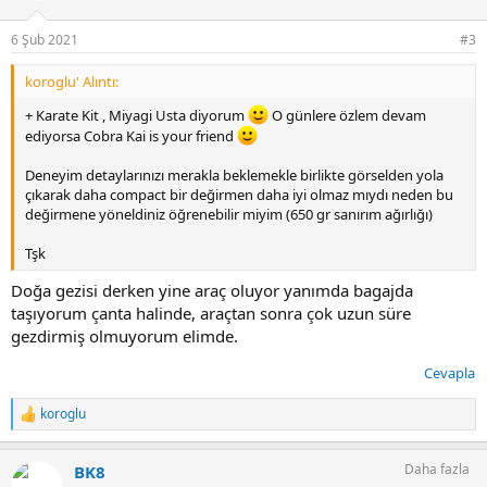
e
r
6 Şub 2021
#3
:
koroglu' Alıntı:
+ Karate Kit , Miyagi Usta diyorum
O günlere özlem devam
ediyorsa Cobra Kai is your friend
Deneyim detaylarınızı merakla beklemekle birlikte görselden yola
çıkarak daha compact bir değirmen daha iyi olmaz mıydı neden bu
değirmene yöneldiniz öğrenebilir miyim (650 gr sanırım ağırlığı)
Tşk
Doğa gezisi derken yine araç oluyor yanımda bagajda
taşıyorum çanta halinde, araçtan sonra çok uzun süre
gezdirmiş olmuyorum elimde.
Cevapla
koroglu
T
e
p
Daha fazla
BK8
k