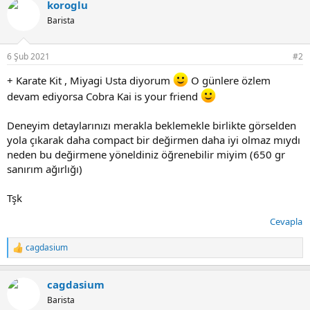
koroglu
k
i
Barista
l
e
r
6 Şub 2021
#2
:
+ Karate Kit , Miyagi Usta diyorum
O günlere özlem
devam ediyorsa Cobra Kai is your friend
Deneyim detaylarınızı merakla beklemekle birlikte görselden
yola çıkarak daha compact bir değirmen daha iyi olmaz mıydı
neden bu değirmene yöneldiniz öğrenebilir miyim (650 gr
sanırım ağırlığı)
Tşk
Cevapla
cagdasium
T
e
p
cagdasium
k
i
Barista
l