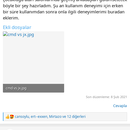
böyle bir şey hazırladım. Şu an kullanım deneyimi için erken
bir süre kullanımdan sonra onla ilgili deneyimlerimi buradan
eklerim.
Ekli dosyalar
cmd vs jx.jpg
112.8 KB · Görüntüleme: 313
Son düzenleme:
8 Şub 2021
Cevapla
cansoylu
,
ert--exxen
,
Mirtazo
ve 12 diğerleri
T
e
p