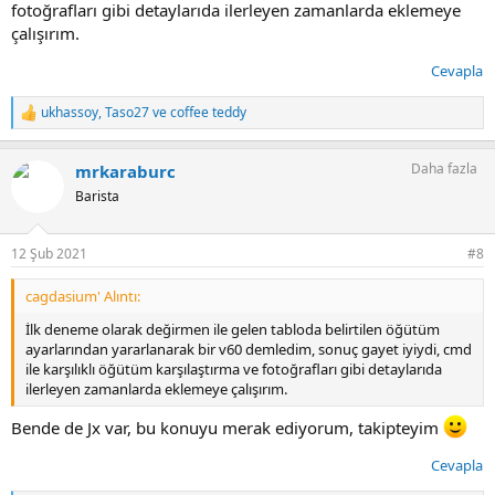
fotoğrafları gibi detaylarıda ilerleyen zamanlarda eklemeye
çalışırım.
Cevapla
ukhassoy
,
Taso27
ve
coffee teddy
T
e
p
Daha fazla
mrkaraburc
k
i
Barista
l
e
r
12 Şub 2021
#8
:
cagdasium' Alıntı:
İlk deneme olarak değirmen ile gelen tabloda belirtilen öğütüm
ayarlarından yararlanarak bir v60 demledim, sonuç gayet iyiydi, cmd
ile karşılıklı öğütüm karşılaştırma ve fotoğrafları gibi detaylarıda
ilerleyen zamanlarda eklemeye çalışırım.
Bende de Jx var, bu konuyu merak ediyorum, takipteyim
Cevapla