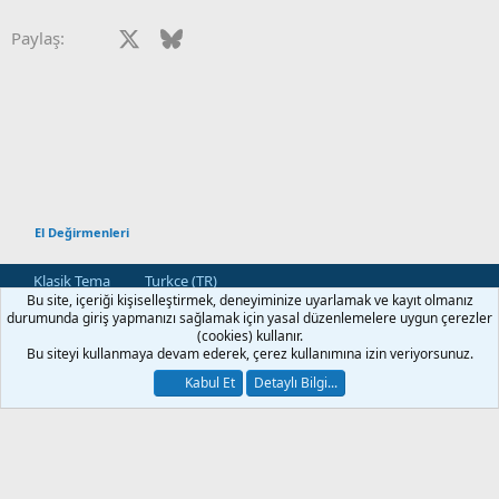
r
:
Facebook
X
Bluesky
LinkedIn
Reddit
Pinterest
Tumblr
WhatsApp
E-posta
Paylaş:
El Değirmenleri
Klasik Tema
Turkce (TR)
Bu site, içeriği kişiselleştirmek, deneyiminize uyarlamak ve kayıt olmanız
Bize Ulaşın
Kullanım ve Şartlar
Gizlilik Politikası
Yardım
durumunda giriş yapmanızı sağlamak için yasal düzenlemelere uygun çerezler
Ana Sayfa
R
(cookies) kullanır.
S
Bu siteyi kullanmaya devam ederek, çerez kullanımına izin veriyorsunuz.
S
®
Community platform by XenForo
© 2010-2026 XenForo Ltd.
Kabul Et
Detaylı Bilgi...
[XGT] Forum statistics system
- XenGenTr