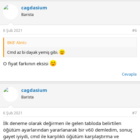
p
cagdasium
k
i
Barista
l
e
r
6 Şub 2021
#6
:
BK8' Alıntı:
Cmd az bi dayak yemiş gibi.
O fiyat farkının eksisi
Cevapla
cagdasium
Barista
6 Şub 2021
#7
İlk deneme olarak değirmen ile gelen tabloda belirtilen
öğütüm ayarlarından yararlanarak bir v60 demledim, sonuç
gayet iyiydi, cmd ile karşılıklı öğütüm karşılaştırma ve