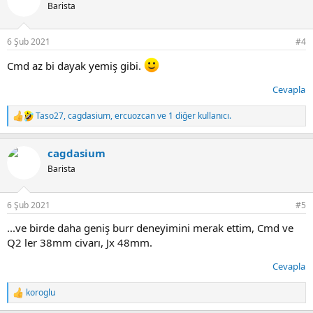
i
Barista
l
e
r
6 Şub 2021
#4
:
Cmd az bi dayak yemiş gibi.
Cevapla
Taso27
,
cagdasium
,
ercuozcan
ve 1 diğer kullanıcı.
T
e
p
cagdasium
k
i
Barista
l
e
r
6 Şub 2021
#5
:
...ve birde daha geniş burr deneyimini merak ettim, Cmd ve
Q2 ler 38mm civarı, Jx 48mm.
Cevapla
koroglu
T
e