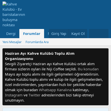
Dergi
Forumlar
Neler Yeni
Giriş Yap
Kayıt Ol
Kullanıcılar
Yeni Mesajlar
Forumlarda Ara
Haziran Ayı Kahve Kulübü Toplu Alım
Organizasyonu
Sevgili Ziyaretçi Haziran ayı Kahve Kulübü ortak alım
firması sizlerin oyları ile Niji Coffee seçildi.
Bu konudan
Mayıs ayı toplu alımı ile ilgili gelişmeleri öğrenebilirsin.
Kahve Kulübü toplu alımı ve kulüp ile ilgili gelişmelerden,
özel indirimlerden, yayınlardan hızlı bir şekilde haberdar
olmak için buradan
Whatsapp Kanalına
katılmayı,
Instagram
ve
Twitter
adreslerinden bizi takip etmeyi
unutmayın.