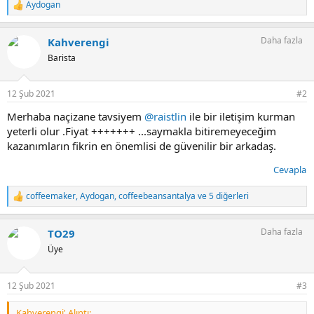
Aydogan
T
e
p
Daha fazla
Kahverengi
k
i
Barista
l
e
r
12 Şub 2021
#2
:
Merhaba naçizane tavsiyem
@raistlin
ile bir iletişim kurman
yeterli olur .Fiyat +++++++ ...saymakla bitiremeyeceğim
kazanımların fikrin en önemlisi de güvenilir bir arkadaş.
Cevapla
coffeemaker
,
Aydogan
,
coffeebeansantalya
ve 5 diğerleri
T
e
p
Daha fazla
TO29
k
i
Üye
l
e
r
12 Şub 2021
#3
:
Kahverengi' Alıntı: