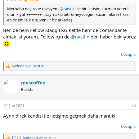
Merhaba naçizane tavsiyem
@raistlin
ile bir iletişim kurman yeterli
olur .Fiyat +++++++ ...saymakla bitiremeyeceğim kazanımların fikrin
en önemlisi de güvenilir bir arkadaş.
Ben de hem Fellow Stagg EKG Kettle hem de Comandante
almak istiyorum. Fellow için de
@raistlin
den haber bekliyoruz
Cevapla
Aydogan
ve
raistlin
T
e
p
mvscoffee
k
i
Barista
l
e
r
12 Şub 2021
#4
:
Aynn direk kendisi ile iletişime geçmek daha mantıklı
Cevapla
TO29
,
Aydogan
ve
raistlin