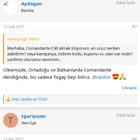
Daha fazla
Aydogan
k
i
Barista
l
e
r
12 Şub 2021
#7
:
msezgingil' Alıntı:
Merhaba, Comandante C40 almak istiyorum, en ucuz nerden
alabilirim? veya kampanya, indirim kodu, kuponu vs. olan var mıdır?
yardımcı olursanız sevinirim..
Ülkemizde, Ortadoğu ve Balkanlarda Comandante
dendiğinde, biz sadece Togay beyi biliriz.
@raistlin
Cevapla
Anıl
,
raistlin
ve
TO29
T
e
p
Daha fazla
tgaripozer
k
T
i
Yeni Üye
l
e
r
15 Nis 2021
#8