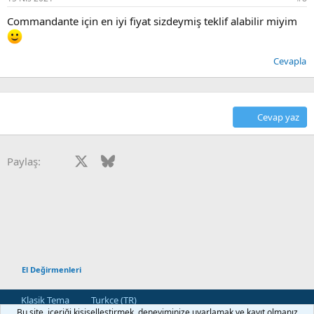
:
Commandante için en iyi fiyat sizdeymiş teklif alabilir miyim
Cevapla
Cevap yaz
Facebook
X
Bluesky
LinkedIn
Reddit
Pinterest
Tumblr
WhatsApp
E-posta
Paylaş:
El Değirmenleri
Klasik Tema
Turkce (TR)
Bu site, içeriği kişiselleştirmek, deneyiminize uyarlamak ve kayıt olmanız