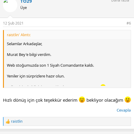
Daha fazla
TO29
k
i
Üye
l
e
r
12 Şub 2021
#6
:
raistlin' Alıntı:
Selamlar Arkadaşlar,
Murat Bey'e bilgi verdim.
Web stoğumuzda son 1 Siyah Comandante kaldı.
Yeniler için sürprizlere hazır olun.
Fellow için de bilgiyi geçeceğim bugün yarın.
@TO29
Hızlı dönüş için çok teşekkür ederim
bekliyor olacağım
Cevapla
raistlin
T
e
p