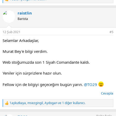
T
e
p
raistlin
k
i
Barista
l
e
r
12 Şub 2021
#5
:
Selamlar Arkadaşlar,
Murat Bey'e bilgi verdim.
Web stoğumuzda son 1 Siyah Comandante kaldı.
Yeniler için sürprizlere hazır olun.
Fellow için de bilgiyi geçeceğim bugün yarın.
@TO29
Cevapla
1aykutkaya
,
msezgingil
,
Aydogan
ve 1 diğer kullanıcı.
T
e
p