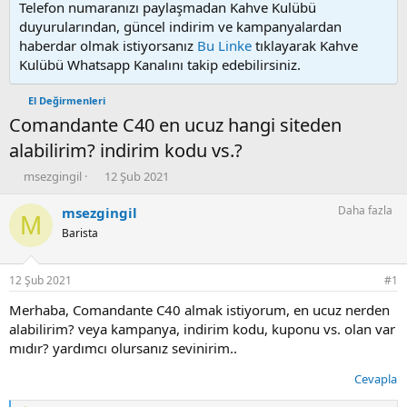
Telefon numaranızı paylaşmadan Kahve Kulübü
duyurularından, güncel indirim ve kampanyalardan
haberdar olmak istiyorsanız
Bu Linke
tıklayarak Kahve
Kulübü Whatsapp Kanalını takip edebilirsiniz.
El Değirmenleri
Comandante C40 en ucuz hangi siteden
alabilirim? indirim kodu vs.?
K
B
msezgingil
12 Şub 2021
o
a
n
ş
Daha fazla
msezgingil
M
u
l
Barista
y
a
u
n
b
g
12 Şub 2021
#1
a
ı
ş
ç
Merhaba, Comandante C40 almak istiyorum, en ucuz nerden
l
t
alabilirim? veya kampanya, indirim kodu, kuponu vs. olan var
a
a
mıdır? yardımcı olursanız sevinirim..
t
r
a
i
Cevapla
n
h
i