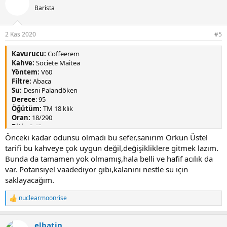
Barista
2 Kas 2020
#5
Kavurucu:
Coffeerem
Kahve:
Societe Maitea
Yöntem:
V60
Filtre:
Abaca
Su:
Desni Palandöken
Derece
: 95
Öğütüm:
TM 18 klik
Oran:
18/290
Bitiş
: 3.45
Reçete:
Coffeerem
Önceki kadar odunsu olmadı bu sefer,sanırım Orkun Üstel
tarifi bu kahveye çok uygun değil,değişikliklere gitmek lazım.
Bunda da tamamen yok olmamış,hala belli ve hafif acılık da
var. Potansiyel vaadediyor gibi,kalanını nestle su için
saklayacağım.
nuclearmoonrise
T
e
p
elbatin
k