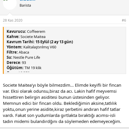
i
Barista
l
e
r
28 Kas 2020
#6
:
Kavurucu:
Coffeerem
Kahve:
Societe Maitea
Kavrum Tarihi: 15 Eylül (2 ay 13 gün)
Yöntem:
Kalitalaştırılmış V60
Filtre:
Abaca
Su:
Nestle Pure Life
Derece
: 93
Öğütüm:
TM 19 klik
Oran:
16/250
Bitiş
: 2.23
Reçete:
15 saniyede yavaşça 50 ml,30 saniye bekle. Ardından 30
Societe Maitea'yı böyle bilmezdim... Elimde keyifli bir fincan
saniyede 150 ml'ye tamamla. 15 saniye bekle,25 saniyede 250 ml'ye
var. Eksi olarak odunsu,biraz da acı. Lakin hafif meyvemsi
tamamla. Ardından ufak bir rao spin.
hissettiren belirgin asiditesi bunun üstesinden geliyor.
Memnun edici bir fincan oldu. Beklediğimin aksine,tatlılık
yoktu,onun yerine asidite,kiraz şerbetini andıran hafif tatlar
vardı. Fakat son yudumlarda gırtlakta bıraktığı acımsı-isli
tadın midemi bulandırdğını da söylemeden edemeyeceğim.