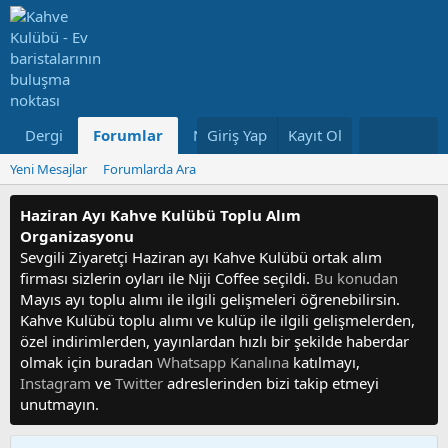
Dergi
Forumlar
Neler Yeni
Giriş Yap
Kayıt Ol
Kullanıcılar
Yeni Mesajlar
Forumlarda Ara
Haziran Ayı Kahve Kulübü Toplu Alım
Organizasyonu
Sevgili Ziyaretçi Haziran ayı Kahve Kulübü ortak alım
firması sizlerin oyları ile Niji Coffee seçildi.
Bu konudan
Mayıs ayı toplu alımı ile ilgili gelişmeleri öğrenebilirsin.
Kahve Kulübü toplu alımı ve kulüp ile ilgili gelişmelerden,
özel indirimlerden, yayınlardan hızlı bir şekilde haberdar
olmak için buradan
Whatsapp Kanalına
katılmayı,
Instagram
ve
Twitter
adreslerinden bizi takip etmeyi
unutmayın.