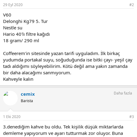
29 Eyl 2020
#2
V60
Delonghi Kg79 5. Tur
Nestle su
Hario 40'lı filtre kağıdı
18 gram/ 290 ml
Coffeerem'in sitesinde yazan tarifi uyguladım. İlk birkaç
yudumda portakal suyu, soğuduğunda ise bitki çayı- yeşil çay
tadı aldığımı söyleyebilirim. Kötü değil ama yakın zamanda
bir daha alacağımı sanmıyorum.
Kahveyle kalın
Daha fazla
cemix
Barista
1 Eki 2020
#3
3.denediğim kahve bu oldu. Tek kişilik düşük miktarlarda
demleme yapıyorum ve ayarı tutturmak zor oluyor. Buna