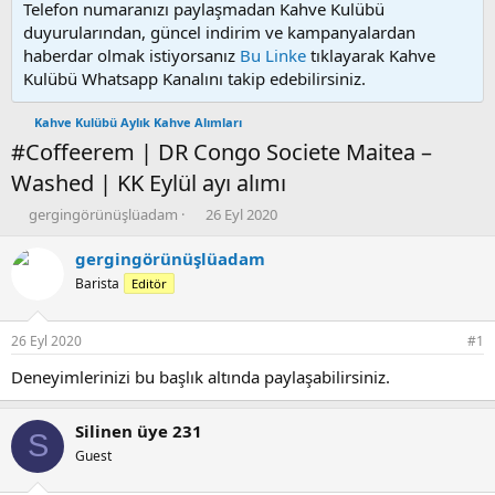
Telefon numaranızı paylaşmadan Kahve Kulübü
duyurularından, güncel indirim ve kampanyalardan
haberdar olmak istiyorsanız
Bu Linke
tıklayarak Kahve
Kulübü Whatsapp Kanalını takip edebilirsiniz.
Kahve Kulübü Aylık Kahve Alımları
#Coffeerem | DR Congo Societe Maitea –
Washed | KK Eylül ayı alımı
K
B
gergingörünüşlüadam
26 Eyl 2020
o
a
n
ş
gergingörünüşlüadam
u
l
Barista
Editör
y
a
u
n
b
g
26 Eyl 2020
#1
a
ı
ş
ç
Deneyimlerinizi bu başlık altında paylaşabilirsiniz.
l
t
a
a
Silinen üye 231
t
r
S
a
i
Guest
n
h
i