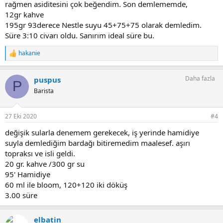
rağmen asiditesini çok beğendim. Son demlememde,
12gr kahve
195gr 93derece Nestle suyu 45+75+75 olarak demledim.
Süre 3:10 civarı oldu. Sanırım ideal süre bu.
hakanie
T
e
p
Daha fazla
puspus
k
P
i
Barista
l
e
r
27 Eki 2020
#4
:
değişik sularla denemem gerekecek, iş yerinde hamidiye
suyla demlediğim bardağı bitiremedim maalesef. aşırı
topraksı ve isli geldi.
20 gr. kahve /300 gr su
95' Hamidiye
60 ml ile bloom, 120+120 iki döküş
3.00 süre
elbatin