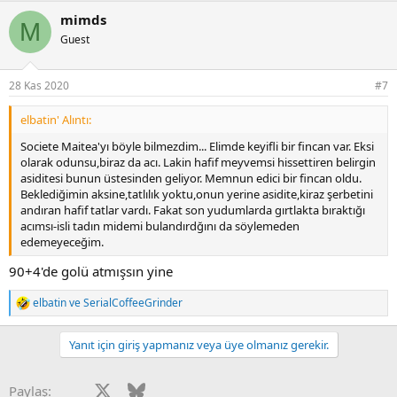
mimds
M
Guest
28 Kas 2020
#7
elbatin' Alıntı:
Societe Maitea'yı böyle bilmezdim... Elimde keyifli bir fincan var. Eksi
olarak odunsu,biraz da acı. Lakin hafif meyvemsi hissettiren belirgin
asiditesi bunun üstesinden geliyor. Memnun edici bir fincan oldu.
Beklediğimin aksine,tatlılık yoktu,onun yerine asidite,kiraz şerbetini
andıran hafif tatlar vardı. Fakat son yudumlarda gırtlakta bıraktığı
acımsı-isli tadın midemi bulandırdğını da söylemeden
edemeyeceğim.
90+4'de golü atmışsın yine
elbatin
ve
SerialCoffeeGrinder
T
e
p
Yanıt için giriş yapmanız veya üye olmanız gerekir.
k
i
l
Facebook
X
Bluesky
LinkedIn
Reddit
Pinterest
Tumblr
WhatsApp
E-posta
Paylaş:
e