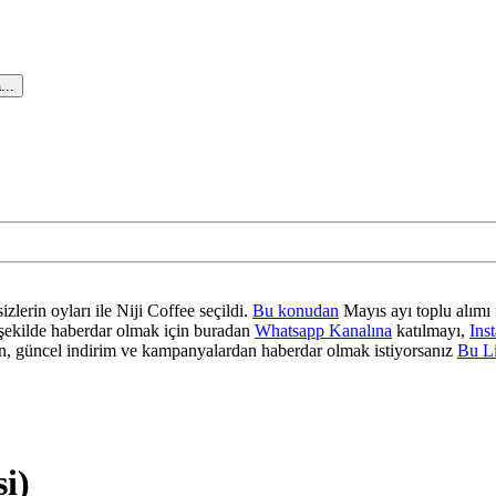
...
zlerin oyları ile Niji Coffee seçildi.
Bu konudan
Mayıs ayı toplu alımı 
ir şekilde haberdar olmak için buradan
Whatsapp Kanalına
katılmayı,
Ins
 güncel indirim ve kampanyalardan haberdar olmak istiyorsanız
Bu L
i)