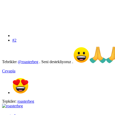
#2
Tebrikler
@roasterbeg
. Seni destekliyoruz .
Cevapla
Tepkiler:
roasterbeg