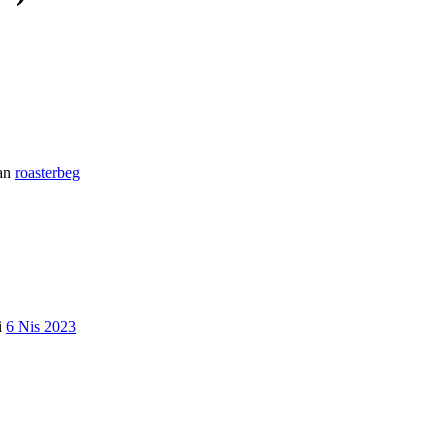
an
roasterbeg
i
6 Nis 2023