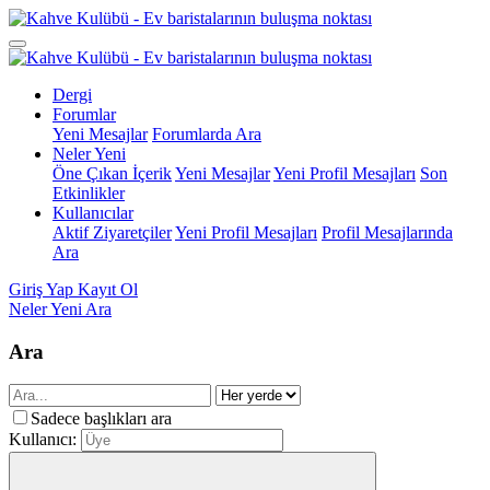
Dergi
Forumlar
Yeni Mesajlar
Forumlarda Ara
Neler Yeni
Öne Çıkan İçerik
Yeni Mesajlar
Yeni Profil Mesajları
Son
Etkinlikler
Kullanıcılar
Aktif Ziyaretçiler
Yeni Profil Mesajları
Profil Mesajlarında
Ara
Giriş Yap
Kayıt Ol
Neler Yeni
Ara
Ara
Sadece başlıkları ara
Kullanıcı: