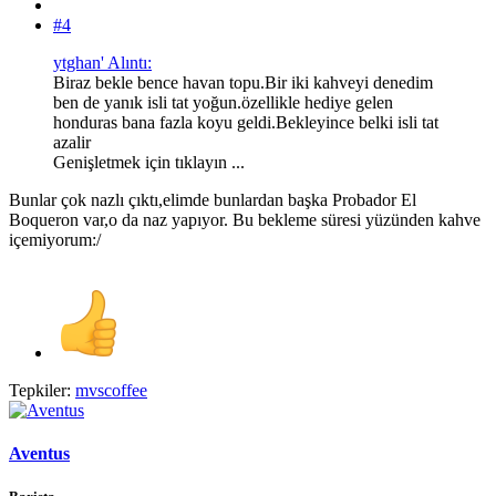
#4
ytghan' Alıntı:
Biraz bekle bence havan topu.Bir iki kahveyi denedim
ben de yanık isli tat yoğun.özellikle hediye gelen
honduras bana fazla koyu geldi.Bekleyince belki isli tat
azalir
Genişletmek için tıklayın ...
Bunlar çok nazlı çıktı,elimde bunlardan başka Probador El
Boqueron var,o da naz yapıyor. Bu bekleme süresi yüzünden kahve
içemiyorum:/
Tepkiler:
mvscoffee
Aventus