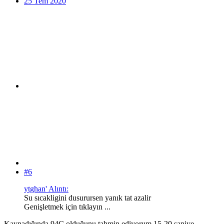
25 Tem 2020
#6
ytghan' Alıntı:
Su sıcakligini dusurursen yanık tat azalir
Genişletmek için tıklayın ...
Kaynadığında 94C olduğunu tahmin ediyorum,15-20 saniye