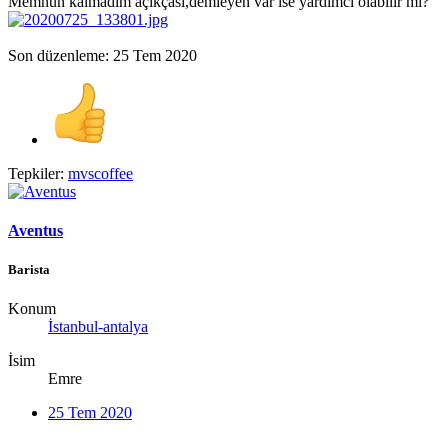
Memnun kalmadım açıkçası,demleyen var ise yardımcı olabilir mi?
Son düzenleme:
25 Tem 2020
Tepkiler:
mvscoffee
Aventus
Barista
Konum
İstanbul-antalya
İsim
Emre
25 Tem 2020