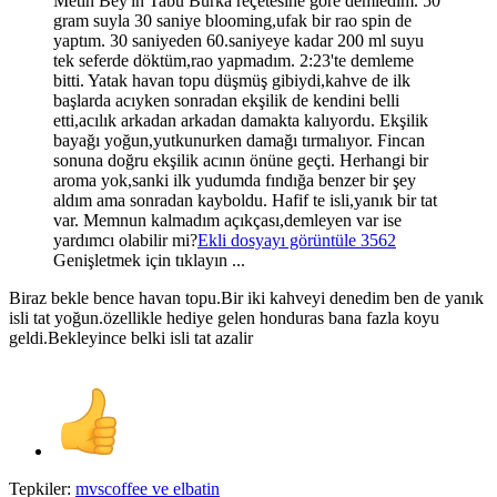
Metin Bey'in Tabu Burka reçetesine göre demledim. 50
gram suyla 30 saniye blooming,ufak bir rao spin de
yaptım. 30 saniyeden 60.saniyeye kadar 200 ml suyu
tek seferde döktüm,rao yapmadım. 2:23'te demleme
bitti. Yatak havan topu düşmüş gibiydi,kahve de ilk
başlarda acıyken sonradan ekşilik de kendini belli
etti,acılık arkadan arkadan damakta kalıyordu. Ekşilik
bayağı yoğun,yutkunurken damağı tırmalıyor. Fincan
sonuna doğru ekşilik acının önüne geçti. Herhangi bir
aroma yok,sanki ilk yudumda fındığa benzer bir şey
aldım ama sonradan kayboldu. Hafif te isli,yanık bir tat
var. Memnun kalmadım açıkçası,demleyen var ise
yardımcı olabilir mi?
Ekli dosyayı görüntüle 3562
Genişletmek için tıklayın ...
Biraz bekle bence havan topu.Bir iki kahveyi denedim ben de yanık
isli tat yoğun.özellikle hediye gelen honduras bana fazla koyu
geldi.Bekleyince belki isli tat azalir
Tepkiler:
mvscoffee
ve
elbatin