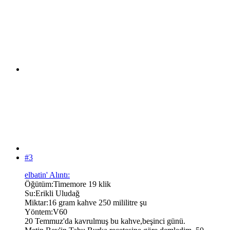
#3
elbatin' Alıntı:
Öğütüm:Timemore 19 klik
Su:Erikli Uludağ
Miktar:16 gram kahve 250 mililitre şu
Yöntem:V60
20 Temmuz'da kavrulmuş bu kahve,beşinci günü.