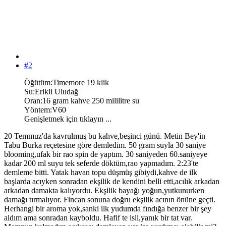
#2
Öğütüm:Timemore 19 klik
Su:Erikli Uludağ
Oran:16 gram kahve 250 mililitre su
Yöntem:V60
Genişletmek için tıklayın ...
20 Temmuz'da kavrulmuş bu kahve,beşinci günü. Metin Bey'in
Tabu Burka reçetesine göre demledim. 50 gram suyla 30 saniye
blooming,ufak bir rao spin de yaptım. 30 saniyeden 60.saniyeye
kadar 200 ml suyu tek seferde döktüm,rao yapmadım. 2:23'te
demleme bitti. Yatak havan topu düşmüş gibiydi,kahve de ilk
başlarda acıyken sonradan ekşilik de kendini belli etti,acılık arkadan
arkadan damakta kalıyordu. Ekşilik bayağı yoğun,yutkunurken
damağı tırmalıyor. Fincan sonuna doğru ekşilik acının önüne geçti.
Herhangi bir aroma yok,sanki ilk yudumda fındığa benzer bir şey
aldım ama sonradan kayboldu. Hafif te isli,yanık bir tat var.