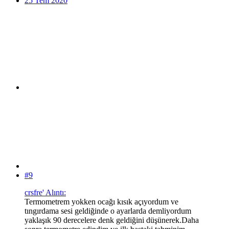
25 Tem 2020
#9
crsfre' Alıntı:
Termometrem yokken ocağı kısık açıyordum ve
tıngırdama sesi geldiğinde o ayarlarda demliyordum
yaklaşık 90 derecelere denk geldiğini düşünerek.Daha