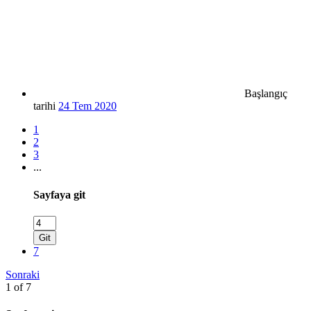
Başlangıç
tarihi
24 Tem 2020
1
2
3
...
Sayfaya git
Git
7
Sonraki
1 of 7