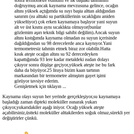
sonra termometre edindim ve ilk baştaki tahminim
doğruymuş ancak kaynama mevzusuna gelince, ocağın
altını yüksek açtığımda su ısıyı başta alttan aldığından
sanırım (ısı alttaki su partiküllerinin sıcaklığını aniden
yükseltiyor) çok erken kaynamaya başlıyor yani suyun
alt ve üst kısmı aynı sıcaklıkta olmuyor(bunlar
gözlemim aşırı teknik bilgi sahibi değilim).Ancak suyun
altını kıstığımda kaynama olmadan ısı suyun içerisinde
dağıldığından su 98 derecelerde anca kaynıyor.Yani
termometresiz tahmin etmek biraz zor olabilir.Hatta
kısık ateşte ocağın altını su 92 derecedeyken
kapattığımda 93 lere kadar metaldeki ısıdan dolayı
çıkıyor sonra düşüşe geçiyor,yüksek ateşte ise bu fark
daha da büyüyor.25 liraya bizim kaan tartının
markasından bir termometre almıştım gayet işimi
görüyor tavsiye ederim.
Genişletmek için tıklayın ...
Kaynama olayı suyun her yerinde gerçekleşiyor,su kaynamaya
başladığı zaman dipteki moleküller ısınarak yukarı
çıkıyor,yukarıdakiler aşağı iniyor. Ocağı yüksek ateşte
açabilirsiniz,üstteki moleküller alttakilerden soğuk olmaz,sürekli yer
değiştirirler çünkü.