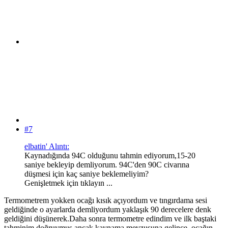
#7
elbatin' Alıntı:
Kaynadığında 94C olduğunu tahmin ediyorum,15-20
saniye bekleyip demliyorum. 94C'den 90C civarına
düşmesi için kaç saniye beklemeliyim?
Genişletmek için tıklayın ...
Termometrem yokken ocağı kısık açıyordum ve tıngırdama sesi
geldiğinde o ayarlarda demliyordum yaklaşık 90 derecelere denk
geldiğini düşünerek.Daha sonra termometre edindim ve ilk baştaki
tahminim doğruymuş ancak kaynama mevzusuna gelince, ocağın