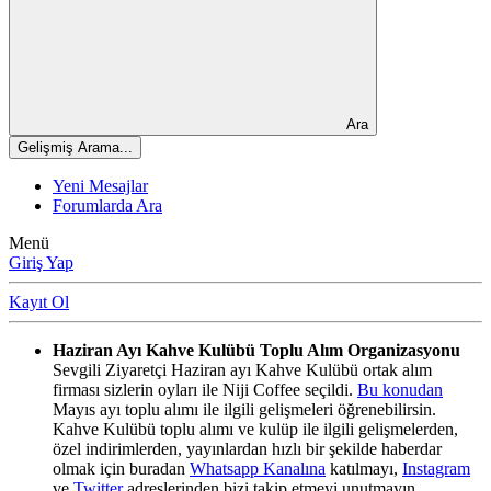
Ara
Gelişmiş Arama...
Yeni Mesajlar
Forumlarda Ara
Menü
Giriş Yap
Kayıt Ol
Haziran Ayı Kahve Kulübü Toplu Alım Organizasyonu
Sevgili Ziyaretçi Haziran ayı Kahve Kulübü ortak alım
firması sizlerin oyları ile Niji Coffee seçildi.
Bu konudan
Mayıs ayı toplu alımı ile ilgili gelişmeleri öğrenebilirsin.
Kahve Kulübü toplu alımı ve kulüp ile ilgili gelişmelerden,
özel indirimlerden, yayınlardan hızlı bir şekilde haberdar
olmak için buradan
Whatsapp Kanalına
katılmayı,
Instagram
ve
Twitter
adreslerinden bizi takip etmeyi unutmayın.