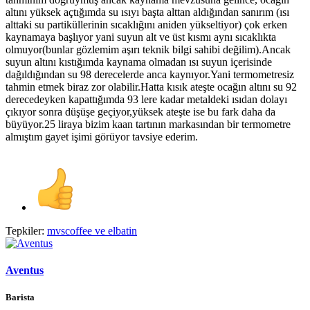
altını yüksek açtığımda su ısıyı başta alttan aldığından sanırım (ısı
alttaki su partiküllerinin sıcaklığını aniden yükseltiyor) çok erken
kaynamaya başlıyor yani suyun alt ve üst kısmı aynı sıcaklıkta
olmuyor(bunlar gözlemim aşırı teknik bilgi sahibi değilim).Ancak
suyun altını kıstığımda kaynama olmadan ısı suyun içerisinde
dağıldığından su 98 derecelerde anca kaynıyor.Yani termometresiz
tahmin etmek biraz zor olabilir.Hatta kısık ateşte ocağın altını su 92
derecedeyken kapattığımda 93 lere kadar metaldeki ısıdan dolayı
çıkıyor sonra düşüşe geçiyor,yüksek ateşte ise bu fark daha da
büyüyor.25 liraya bizim kaan tartının markasından bir termometre
almıştım gayet işimi görüyor tavsiye ederim.
Tepkiler:
mvscoffee
ve
elbatin
Aventus
Barista