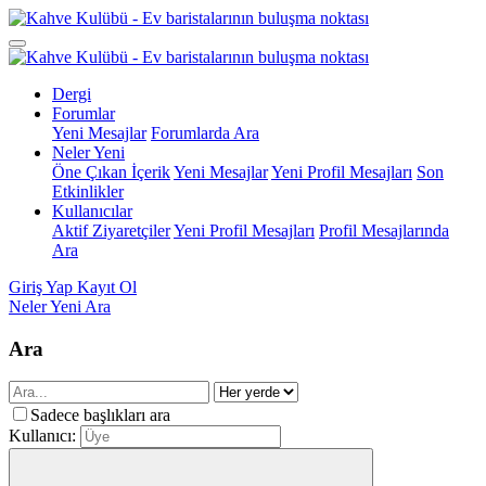
Dergi
Forumlar
Yeni Mesajlar
Forumlarda Ara
Neler Yeni
Öne Çıkan İçerik
Yeni Mesajlar
Yeni Profil Mesajları
Son
Etkinlikler
Kullanıcılar
Aktif Ziyaretçiler
Yeni Profil Mesajları
Profil Mesajlarında
Ara
Giriş Yap
Kayıt Ol
Neler Yeni
Ara
Ara
Sadece başlıkları ara
Kullanıcı: