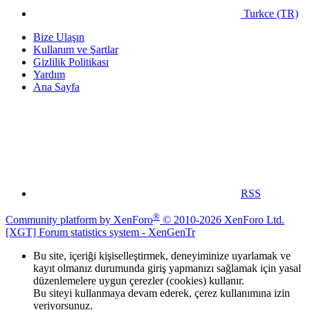
Turkce (TR)
Bize Ulaşın
Kullanım ve Şartlar
Gizlilik Politikası
Yardım
Ana Sayfa
RSS
®
Community platform by XenForo
© 2010-2026 XenForo Ltd.
[XGT] Forum statistics system
- XenGenTr
Bu site, içeriği kişiselleştirmek, deneyiminize uyarlamak ve
kayıt olmanız durumunda giriş yapmanızı sağlamak için yasal
düzenlemelere uygun çerezler (cookies) kullanır.
Bu siteyi kullanmaya devam ederek, çerez kullanımına izin
veriyorsunuz.