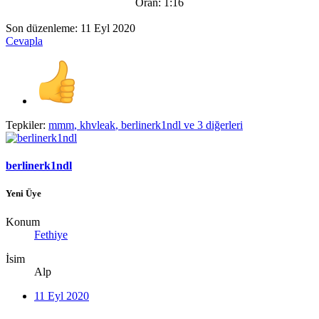
Oran: 1:16​
Son düzenleme:
11 Eyl 2020
Cevapla
Tepkiler:
mmm
,
khvleak
,
berlinerk1ndl
ve 3 diğerleri
berlinerk1ndl
Yeni Üye
Konum
Fethiye
İsim
Alp
11 Eyl 2020