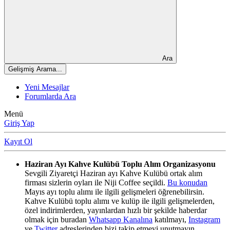
Ara
Gelişmiş Arama...
Yeni Mesajlar
Forumlarda Ara
Menü
Giriş Yap
Kayıt Ol
Haziran Ayı Kahve Kulübü Toplu Alım Organizasyonu
Sevgili Ziyaretçi Haziran ayı Kahve Kulübü ortak alım
firması sizlerin oyları ile Niji Coffee seçildi.
Bu konudan
Mayıs ayı toplu alımı ile ilgili gelişmeleri öğrenebilirsin.
Kahve Kulübü toplu alımı ve kulüp ile ilgili gelişmelerden,
özel indirimlerden, yayınlardan hızlı bir şekilde haberdar
olmak için buradan
Whatsapp Kanalına
katılmayı,
Instagram
ve
Twitter
adreslerinden bizi takip etmeyi unutmayın.