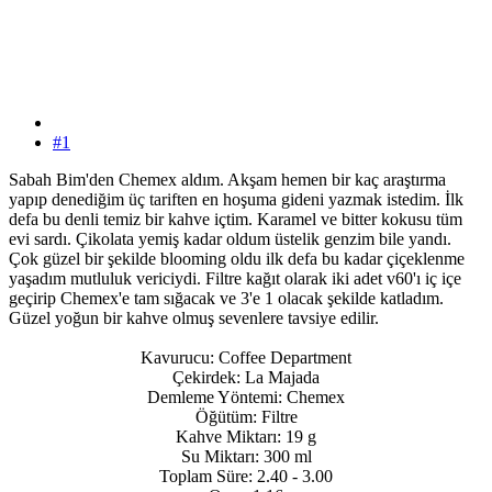
#1
Sabah Bim'den Chemex aldım. Akşam hemen bir kaç araştırma
yapıp denediğim üç tariften en hoşuma gideni yazmak istedim. İlk
defa bu denli temiz bir kahve içtim. Karamel ve bitter kokusu tüm
evi sardı. Çikolata yemiş kadar oldum üstelik genzim bile yandı.
Çok güzel bir şekilde blooming oldu ilk defa bu kadar çiçeklenme
yaşadım mutluluk vericiydi. Filtre kağıt olarak iki adet v60'ı iç içe
geçirip Chemex'e tam sığacak ve 3'e 1 olacak şekilde katladım.
Güzel yoğun bir kahve olmuş sevenlere tavsiye edilir.
Kavurucu: Coffee Department
Çekirdek: La Majada
Demleme Yöntemi: Chemex
Öğütüm: Filtre
Kahve Miktarı: 19 g
Su Miktarı: 300 ml
Toplam Süre: 2.40 - 3.00