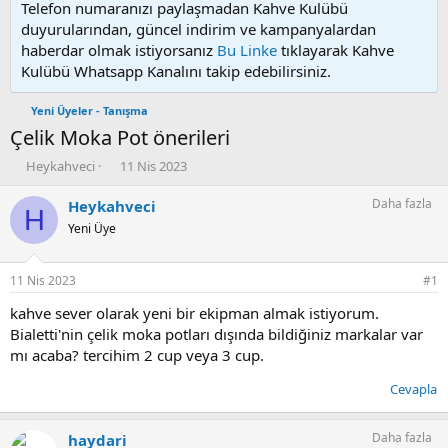
Telefon numaranızı paylaşmadan Kahve Kulübü
duyurularından, güncel indirim ve kampanyalardan
haberdar olmak istiyorsanız
Bu Linke
tıklayarak Kahve
Kulübü Whatsapp Kanalını takip edebilirsiniz.
Yeni Üyeler - Tanışma
Çelik Moka Pot önerileri
K
B
Heykahveci
11 Nis 2023
o
a
n
ş
Daha fazla
Heykahveci
H
u
l
Yeni Üye
y
a
u
n
b
g
11 Nis 2023
#1
a
ı
ş
ç
kahve sever olarak yeni bir ekipman almak istiyorum.
l
t
Bialetti'nin çelik moka potları dışında bildiğiniz markalar var
a
a
mı acaba? tercihim 2 cup veya 3 cup.
t
r
a
i
Cevapla
n
h
i
Daha fazla
haydari