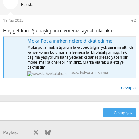
Barista
19 Nis 2023
#2
Hoş geldiniz. Şu başlığı incelemeniz faydalı olacaktır.
Moka Pot alınırken nelere dikkat edilmeli
Moka pot almak istiyorum fakat pek bilgim yok sanırım altında
kahve konan bölümün malzemesi farklı olabiliyormuş. Tek
başıma yaşıyorum bana yetecek kadar espresso yapan bir
model marka önerebilir misiniz. Marka olarak Bialetti'ye
bakmıştım
www.kahvekulubu.net
Cevapla
Cevap yaz
Facebook
X
Bluesky
LinkedIn
Reddit
Pinterest
Tumblr
WhatsApp
E-posta
Paylaş: