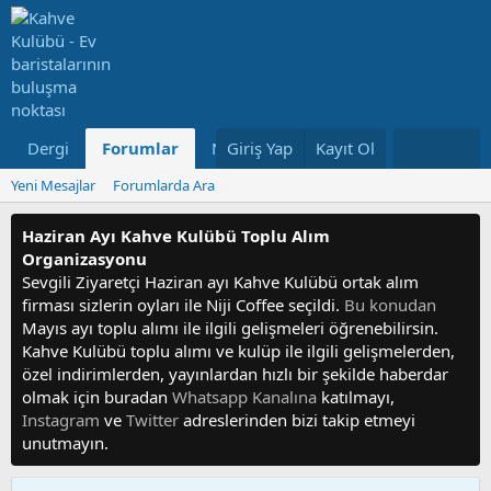
Dergi
Forumlar
Neler Yeni
Giriş Yap
Kayıt Ol
Kullanıcılar
Yeni Mesajlar
Forumlarda Ara
Haziran Ayı Kahve Kulübü Toplu Alım
Organizasyonu
Sevgili Ziyaretçi Haziran ayı Kahve Kulübü ortak alım
firması sizlerin oyları ile Niji Coffee seçildi.
Bu konudan
Mayıs ayı toplu alımı ile ilgili gelişmeleri öğrenebilirsin.
Kahve Kulübü toplu alımı ve kulüp ile ilgili gelişmelerden,
özel indirimlerden, yayınlardan hızlı bir şekilde haberdar
olmak için buradan
Whatsapp Kanalına
katılmayı,
Instagram
ve
Twitter
adreslerinden bizi takip etmeyi
unutmayın.