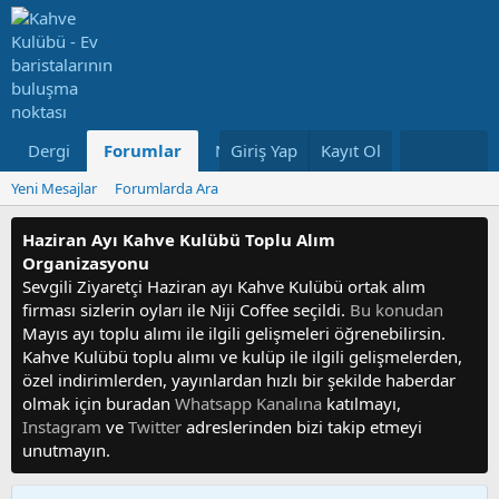
Dergi
Forumlar
Neler Yeni
Giriş Yap
Kayıt Ol
Kullanıcılar
Yeni Mesajlar
Forumlarda Ara
Haziran Ayı Kahve Kulübü Toplu Alım
Organizasyonu
Sevgili Ziyaretçi Haziran ayı Kahve Kulübü ortak alım
firması sizlerin oyları ile Niji Coffee seçildi.
Bu konudan
Mayıs ayı toplu alımı ile ilgili gelişmeleri öğrenebilirsin.
Kahve Kulübü toplu alımı ve kulüp ile ilgili gelişmelerden,
özel indirimlerden, yayınlardan hızlı bir şekilde haberdar
olmak için buradan
Whatsapp Kanalına
katılmayı,
Instagram
ve
Twitter
adreslerinden bizi takip etmeyi
unutmayın.