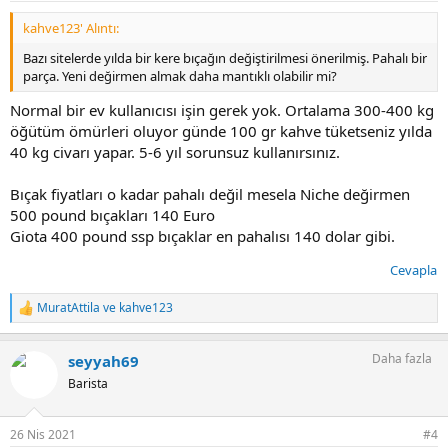
kahve123' Alıntı:
Bazı sitelerde yılda bir kere bıçağın değiştirilmesi önerilmiş. Pahalı bir
parça. Yeni değirmen almak daha mantıklı olabilir mi?
Normal bir ev kullanıcısı işin gerek yok. Ortalama 300-400 kg
öğütüm ömürleri oluyor günde 100 gr kahve tüketseniz yılda
40 kg civarı yapar. 5-6 yıl sorunsuz kullanırsınız.
Bıçak fiyatları o kadar pahalı değil mesela Niche değirmen
500 pound bıçakları 140 Euro
Giota 400 pound ssp bıçaklar en pahalısı 140 dolar gibi.
Cevapla
MuratAttila
ve
kahve123
T
e
p
Daha fazla
seyyah69
k
i
Barista
l
e
r
26 Nis 2021
#4
: