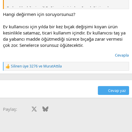
Bu bıçaklar bilenir mi? Değirmenimizin bıçağını değiştirmek veya
bilemek önemli bir fark sağlar mı? Yeni alınmış gibi mi olur?
Hangi değirmen için soruyorsunuz?
Ev kullanıcısı için yılda bir kez bıçak değişimi koyan ürün
kesinlikle satamaz, ticari kullanım içindir. Ev kullanıcısı taş ya
da yabancı madde öğütmediği sürece bıçağa zarar vermesi
çok zor. Senelerce sorunsuz öğütecektir.
Cevapla
Silinen üye 3276
ve
MuratAttila
T
e
p
k
i
Cevap yaz
l
e
r
:
Facebook
X
Bluesky
LinkedIn
Reddit
Pinterest
Tumblr
WhatsApp
E-posta
Paylaş: