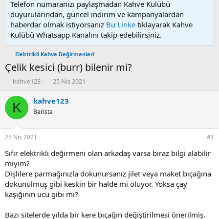
Telefon numaranızı paylaşmadan Kahve Kulübü
duyurularından, güncel indirim ve kampanyalardan
haberdar olmak istiyorsanız
Bu Linke
tıklayarak Kahve
Kulübü Whatsapp Kanalını takip edebilirsiniz.
Elektrikli Kahve Değirmenleri
Çelik kesici (burr) bilenir mi?
K
B
kahve123
25 Nis 2021
o
a
n
ş
kahve123
K
u
l
Barista
y
a
u
n
b
g
25 Nis 2021
#1
a
ı
ş
ç
Sıfır elektrikli değirmeni olan arkadaş varsa biraz bilgi alabilir
l
t
miyim?
a
a
Dişlilere parmağınızla dokunursanız jilet veya maket bıçağına
t
r
dokunulmuş gibi keskin bir halde mi oluyor. Yoksa çay
a
i
kaşığının ucu gibi mi?
n
h
i
Bazı sitelerde yılda bir kere bıçağın değiştirilmesi önerilmiş.