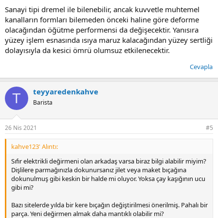
Sanayi tipi dremel ile bilenebilir, ancak kuvvetle muhtemel
kanalların formları bilemeden önceki haline göre deforme
olacağından öğütme performensi da değişecektir. Yanısıra
yüzey işlem esnasında ısıya maruz kalacağından yüzey sertliği
dolayısıyla da kesici ömrü olumsuz etkilenecektir.
Cevapla
teyyaredenkahve
T
Barista
26 Nis 2021
#5
kahve123' Alıntı:
Sıfır elektrikli değirmeni olan arkadaş varsa biraz bilgi alabilir miyim?
Dişlilere parmağınızla dokunursanız jilet veya maket bıçağına
dokunulmuş gibi keskin bir halde mi oluyor. Yoksa çay kaşığının ucu
gibi mi?
Bazı sitelerde yılda bir kere bıçağın değiştirilmesi önerilmiş. Pahalı bir
parça. Yeni değirmen almak daha mantıklı olabilir mi?