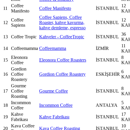
Coffee
12
11
Coffee Manifesto
İSTANBUL
Manifesto
KA
Coffee Sapiens, Coffee
Coffee
12
12
Roaster, kahve kavurma,
İSTANBUL
Sapiens
KA
kahve demleme, espresso
36
13
Coffee Tropic
Kahveler - CoffeeTropic
İSTANBUL
KA
11
14
Coffeemamma
Coffeemamma
İZMİR
KA
Eleonora
8
15
Eleonora Coffee Roasters
İSTANBUL
Coffee
KA
Gordion
6
16
Coffee
Gordion Coffee Roastery
ESKİŞEHİR
KA
Roastery
Gourme
8
17
Coffee
Gourme Coffee
İSTANBUL
KA
Roasting
Incommon
5
18
Incommon Coffee
ANTALYA
Coffee
KA
Kahve
17
19
Kahve Fabrikası
İSTANBUL
Fabrikası
KA
Kava Coffee
10
20
Kava Coffee Roasting
İSTANBUL