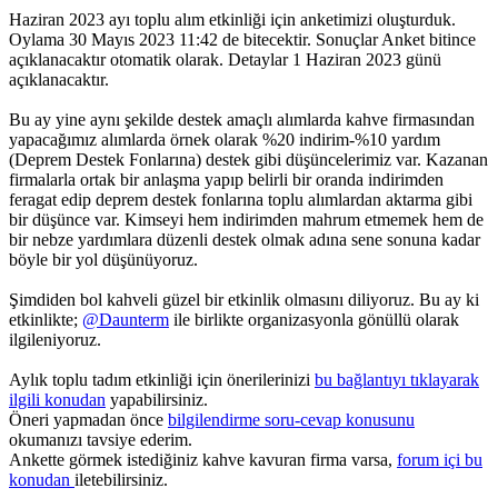
Haziran 2023 ayı toplu alım etkinliği için anketimizi oluşturduk.
Oylama 30 Mayıs 2023 11:42 de bitecektir. Sonuçlar Anket bitince
açıklanacaktır otomatik olarak. Detaylar 1 Haziran 2023 günü
açıklanacaktır.
Bu ay yine aynı şekilde destek amaçlı alımlarda kahve firmasından
yapacağımız alımlarda örnek olarak %20 indirim-%10 yardım
(Deprem Destek Fonlarına) destek gibi düşüncelerimiz var. Kazanan
firmalarla ortak bir anlaşma yapıp belirli bir oranda indirimden
feragat edip deprem destek fonlarına toplu alımlardan aktarma gibi
bir düşünce var. Kimseyi hem indirimden mahrum etmemek hem de
bir nebze yardımlara düzenli destek olmak adına sene sonuna kadar
böyle bir yol düşünüyoruz.
Şimdiden bol kahveli güzel bir etkinlik olmasını diliyoruz. Bu ay ki
etkinlikte;
@Daunterm
ile birlikte organizasyonla gönüllü olarak
ilgileniyoruz.
Aylık toplu tadım etkinliği için önerilerinizi
bu bağlantıyı tıklayarak
ilgili konudan
yapabilirsiniz.
Öneri yapmadan önce
bilgilendirme soru-cevap konusunu
okumanızı tavsiye ederim.
Ankette görmek istediğiniz kahve kavuran firma varsa,
forum içi bu
konudan
iletebilirsiniz.