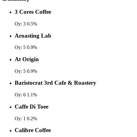
3 Cores Coffee
Oy:
3
0.5%
Aroasting Lab
Oy:
5
0.9%
At Origin
Oy:
5
0.9%
Baristocrat 3rd Cafe & Roastery
Oy:
6
1.1%
Caffe Di Toee
Oy:
1
0.2%
Calibre Coffee