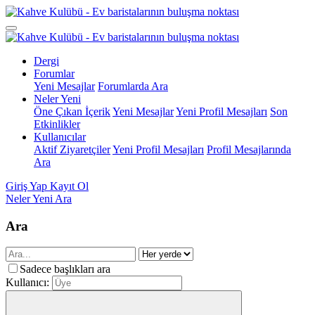
Dergi
Forumlar
Yeni Mesajlar
Forumlarda Ara
Neler Yeni
Öne Çıkan İçerik
Yeni Mesajlar
Yeni Profil Mesajları
Son
Etkinlikler
Kullanıcılar
Aktif Ziyaretçiler
Yeni Profil Mesajları
Profil Mesajlarında
Ara
Giriş Yap
Kayıt Ol
Neler Yeni
Ara
Ara
Sadece başlıkları ara
Kullanıcı: