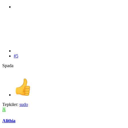
#5
Spada
Tepkiler:
sudo
A
Alithia