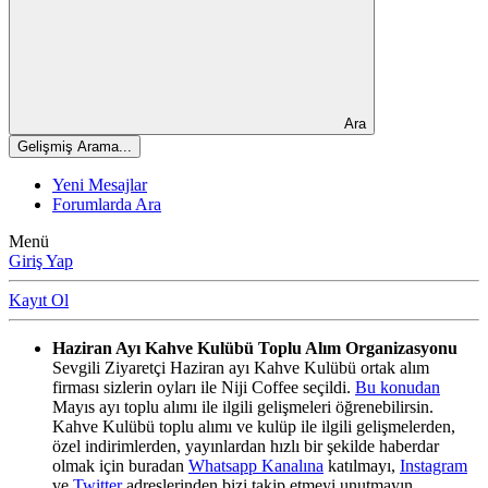
Ara
Gelişmiş Arama...
Yeni Mesajlar
Forumlarda Ara
Menü
Giriş Yap
Kayıt Ol
Haziran Ayı Kahve Kulübü Toplu Alım Organizasyonu
Sevgili Ziyaretçi Haziran ayı Kahve Kulübü ortak alım
firması sizlerin oyları ile Niji Coffee seçildi.
Bu konudan
Mayıs ayı toplu alımı ile ilgili gelişmeleri öğrenebilirsin.
Kahve Kulübü toplu alımı ve kulüp ile ilgili gelişmelerden,
özel indirimlerden, yayınlardan hızlı bir şekilde haberdar
olmak için buradan
Whatsapp Kanalına
katılmayı,
Instagram
ve
Twitter
adreslerinden bizi takip etmeyi unutmayın.