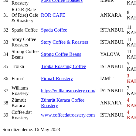
30
Poka Coffee Roasters
İZMİR
Roastery
KA
R.O.R (Rate
8
31
Of Rise) Cafe
ROR CAFE
ANKARA
KA
& Roastery
11
32
Spada Coffee
Spada Coffee
İSTANBUL
KA
Story Coffee
11
33
Story Coffee & Roasters
İSTANBUL
Roasters
KA
Strong Coffee
11
34
Strong Coffee Beans
YALOVA
Beans
KA
5
35
Troika
Troika Roasting Coffee
İSTANBUL
KA
3
36
Firma1
Firma1 Roastery
İZMİT
KA
Williams
7
37
https://williamsroastery.com/
İSTANBUL
Roastery
KA
Zümrüt
Zümrüt Karaca Coffee
4
38
ANKARA
Karaca
Roastery
KA
Coffee.dat
4
39
www.coffeedatroastery.com
İSTANBUL
Roastery
KA
Son düzenleme:
16 May 2023