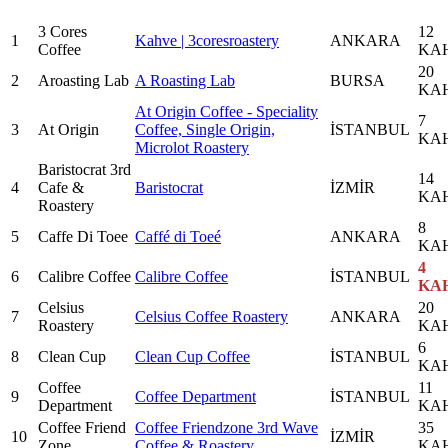
3 Cores
12
1
Kahve | 3coresroastery
ANKARA
Coffee
KA
20
2
Aroasting Lab
A Roasting Lab
BURSA
KA
At Origin Coffee - Speciality
7
3
At Origin
Coffee, Single Origin,
İSTANBUL
KA
Microlot Roastery
Baristocrat 3rd
14
4
Cafe &
Baristocrat
İZMİR
KA
Roastery
8
5
Caffe Di Toee
Caffé di Toeé
ANKARA
KA
4
6
Calibre Coffee
Calibre Coffee
İSTANBUL
KA
Celsius
20
7
Celsius Coffee Roastery
ANKARA
Roastery
KA
6
8
Clean Cup
Clean Cup Coffee
İSTANBUL
KA
Coffee
11
9
Coffee Department
İSTANBUL
Department
KA
Coffee Friend
Coffee Friendzone 3rd Wave
35
10
İZMİR
Zone
Coffee & Roastery
KA