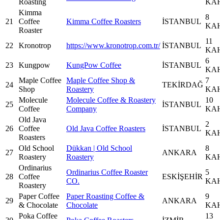
Roasting
KA
Kimma
8
21
Coffee
Kimma Coffee Roasters
İSTANBUL
KA
Roaster
11
22
Kronotrop
https://www.kronotrop.com.tr/
İSTANBUL
KA
6
23
Kungpow
KungPow Coffee
İSTANBUL
KA
Maple Coffee
Maple Coffee Shop &
7
24
TEKİRDAĞ
Shop
Roastery
KA
Molecule
Molecule Coffee & Roastery
10
25
İSTANBUL
Coffee
Company
KA
Old Java
2
26
Coffee
Old Java Coffee Roasters
İSTANBUL
KA
Roasters
Old School
Dükkan | Old School
8
27
ANKARA
Roastery
Roastery
KA
Ordinarius
Ordinarius Coffee Roaster
5
28
Coffee
ESKİŞEHİR
CO.
KA
Roastery
Paper Coffee
Paper Roasting Coffee &
9
29
ANKARA
& Chocolate
Chocolate
KA
Poka Coffee
13