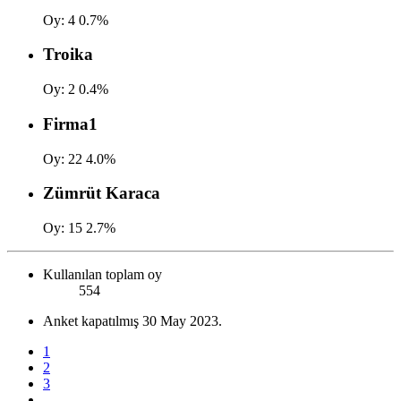
Oy:
4
0.7%
Troika
Oy:
2
0.4%
Firma1
Oy:
22
4.0%
Zümrüt Karaca
Oy:
15
2.7%
Kullanılan toplam oy
554
Anket kapatılmış
30 May 2023
.
1
2
3
...