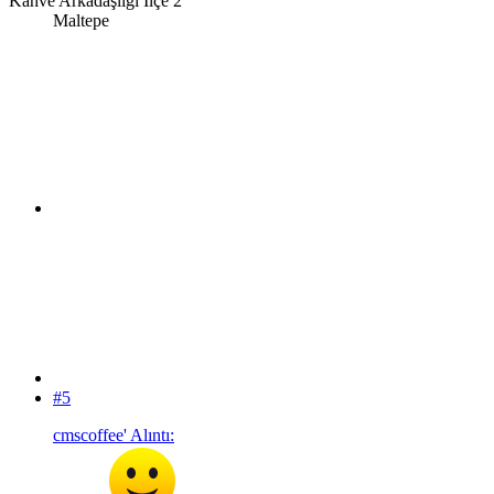
Kahve Arkadaşlığı İlçe 2
Maltepe
#5
cmscoffee' Alıntı: