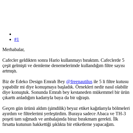
#1
Merhabalar,
Cafecler geldikten sonra Hario kullanmayı bıraktım. Cafeclerde 5
çeşit gelmişti ve demleme denemelerimde kullandığım filtre sayısı
artmıştı.
Biz de Edeko Design Emrah Bey
@freenautilus
ile 5 li filtre kutusu
yapabilir mi diye konuşmaya başladık. Örnekleri nedir nasıl olabilir
diye konuştuk. Sonunda Emrah bey kestaneden mükemmel bir ürün
çıkarttı anladığım kadarıyla baya da bir uğraştı.
Geçen gün ürünü aldım (şimdilik) beyaz etiket kağıtlarıyla bölmeleri
ayırdım ve filtrelerimi yerleştirdim. Buraya sadece Abaca ve TH-3
poşeti tam sığmadı ve ambalajında biraz bırakmam gerekti. İlk
fırsatta kutunun hakkettiği şıklıkta bir etiketleme yapacağım.