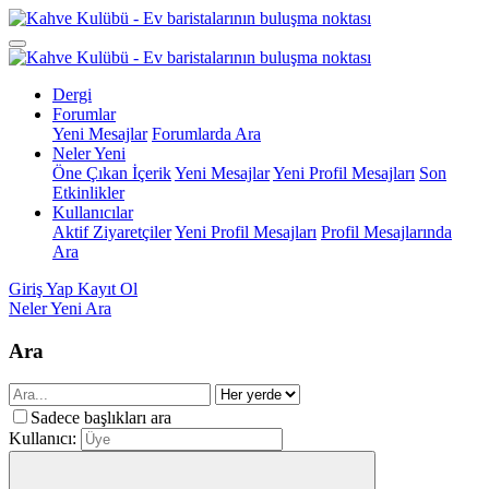
Dergi
Forumlar
Yeni Mesajlar
Forumlarda Ara
Neler Yeni
Öne Çıkan İçerik
Yeni Mesajlar
Yeni Profil Mesajları
Son
Etkinlikler
Kullanıcılar
Aktif Ziyaretçiler
Yeni Profil Mesajları
Profil Mesajlarında
Ara
Giriş Yap
Kayıt Ol
Neler Yeni
Ara
Ara
Sadece başlıkları ara
Kullanıcı: