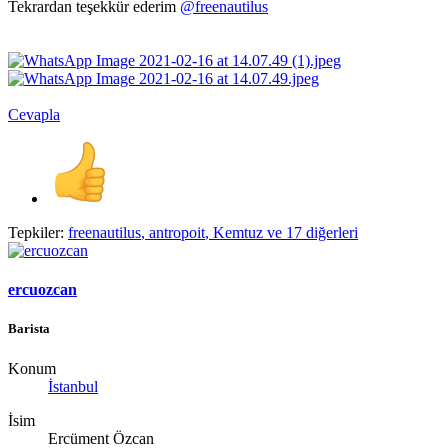
Tekrardan teşekkür ederim
@freenautilus
Cevapla
Tepkiler:
freenautilus
,
antropoit
,
Kemtuz
ve 17 diğerleri
ercuozcan
Barista
Konum
İstanbul
İsim
Ercüment Özcan