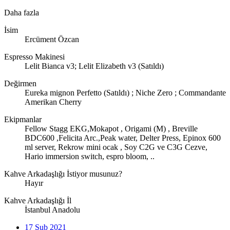
Daha fazla
İsim
Ercüment Özcan
Espresso Makinesi
Lelit Bianca v3; Lelit Elizabeth v3 (Satıldı)
Değirmen
Eureka mignon Perfetto (Satıldı) ; Niche Zero ; Commandante
Amerikan Cherry
Ekipmanlar
Fellow Stagg EKG,Mokapot , Origami (M) , Breville
BDC600 ,Felicita Arc.,Peak water, Delter Press, Epinox 600
ml server, Rekrow mini ocak , Soy C2G ve C3G Cezve,
Hario immersion switch, espro bloom, ..
Kahve Arkadaşlığı İstiyor musunuz?
Hayır
Kahve Arkadaşlığı İl
İstanbul Anadolu
17 Şub 2021