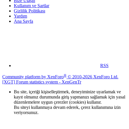
Bize Ulaşın
Kullanım ve Şartlar
Gizlilik Politikası
Yardım
Ana Sayfa
RSS
®
Community platform by XenForo
© 2010-2026 XenForo Ltd.
[XGT] Forum statistics system
- XenGenTr
Bu site, içeriği kişiselleştirmek, deneyiminize uyarlamak ve
kayıt olmanız durumunda giriş yapmanızı sağlamak için yasal
düzenlemelere uygun çerezler (cookies) kullanır.
Bu siteyi kullanmaya devam ederek, çerez kullanımına izin
veriyorsunuz.