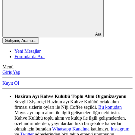
Ara
Gelişmiş Arama...
Yeni Mesajlar
Forumlarda Ara
Menü
Giriş Yap
Kayıt Ol
Haziran Ayı Kahve Kulübü Toplu Alım Organizasyonu
Sevgili Ziyaretçi Haziran ayı Kahve Kulübü ortak alım
firması sizlerin oyları ile Niji Coffee seçildi.
Bu konudan
Mayıs ayı toplu alımı ile ilgili gelişmeleri öğrenebilirsin.
Kahve Kulübü toplu alımı ve kulüp ile ilgili gelişmelerden,
özel indirimlerden, yayınlardan hızlı bir şekilde haberdar
olmak için buradan
Whatsapp Kanalına
katılmayı,
Instagram
ve
Twitter
adreslerinden bizi takip etmeyi unutmayın.