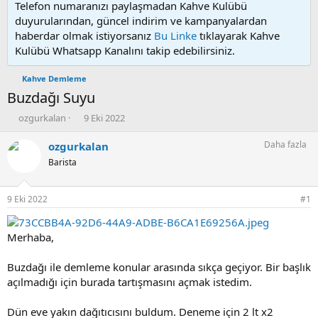
Telefon numaranızı paylaşmadan Kahve Kulübü
duyurularından, güncel indirim ve kampanyalardan
haberdar olmak istiyorsanız
Bu Linke
tıklayarak Kahve
Kulübü Whatsapp Kanalını takip edebilirsiniz.
Kahve Demleme
Buzdağı Suyu
K
B
ozgurkalan
9 Eki 2022
o
a
n
ş
Daha fazla
ozgurkalan
u
l
Barista
y
a
u
n
b
g
9 Eki 2022
#1
a
ı
ş
ç
l
t
Merhaba,
a
a
t
r
Buzdağı ile demleme konular arasında sıkça geçiyor. Bir başlık
a
i
açılmadığı için burada tartışmasını açmak istedim.
n
h
i
Dün eve yakın dağıtıcısını buldum. Deneme için 2 lt x2