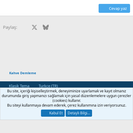
Cevap yaz
Facebook
X
Bluesky
LinkedIn
Reddit
Pinterest
Tumblr
WhatsApp
E-posta
Paylaş:
Kahve Demleme
Klasik Tema
Turkce (TR)
Bu site, içeriği kişiselleştirmek, deneyiminize uyarlamak ve kayıt olmanız
Bize Ulaşın
Kullanım ve Şartlar
Gizlilik Politikası
Yardım
durumunda giriş yapmanızı sağlamak için yasal düzenlemelere uygun çerezler
Ana Sayfa
R
(cookies) kullanır.
S
Bu siteyi kullanmaya devam ederek, çerez kullanımına izin veriyorsunuz.
S
®
Community platform by XenForo
© 2010-2026 XenForo Ltd.
Kabul Et
Detaylı Bilgi...
[XGT] Forum statistics system
- XenGenTr