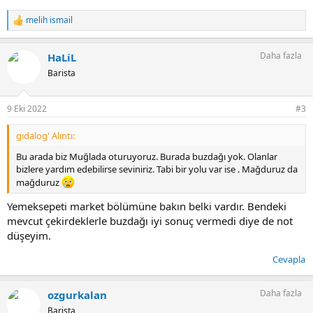
melih ismail
T
e
p
Daha fazla
HaLiL
k
i
Barista
l
e
r
9 Eki 2022
#3
:
gıdalog' Alıntı:
Bu arada biz Muğlada oturuyoruz. Burada buzdağı yok. Olanlar
bizlere yardım edebilirse seviniriz. Tabi bir yolu var ise . Mağduruz da
mağduruz
Yemeksepeti market bölümüne bakın belki vardır. Bendeki
mevcut çekirdeklerle buzdağı iyi sonuç vermedi diye de not
düşeyim.
Cevapla
Daha fazla
ozgurkalan
Barista