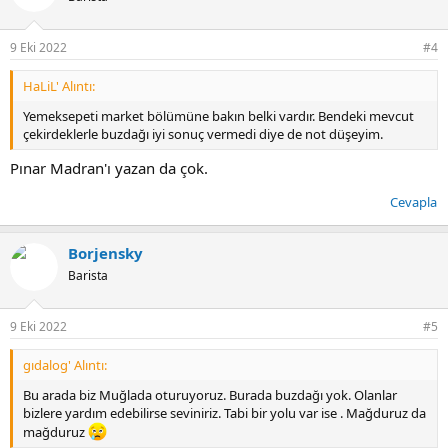
9 Eki 2022
#4
HaLiL' Alıntı:
Yemeksepeti market bölümüne bakın belki vardır. Bendeki mevcut
çekirdeklerle buzdağı iyi sonuç vermedi diye de not düşeyim.
Pınar Madran'ı yazan da çok.
Cevapla
Borjensky
Barista
9 Eki 2022
#5
gıdalog' Alıntı:
Bu arada biz Muğlada oturuyoruz. Burada buzdağı yok. Olanlar
bizlere yardım edebilirse seviniriz. Tabi bir yolu var ise . Mağduruz da
mağduruz