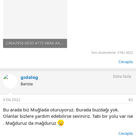
C96A2956-665D-4775-9BA6-AA807793DFF3.jpeg
162.4 KB · Görüntüleme: 45
Son düzenleme:
9 Eki 2022
Cevapla
Daha fazla
gıdalog
Barista
9 Eki 2022
#2
Bu arada biz Muğlada oturuyoruz. Burada buzdağı yok.
Olanlar bizlere yardım edebilirse seviniriz. Tabi bir yolu var ise
. Mağduruz da mağduruz
Cevapla