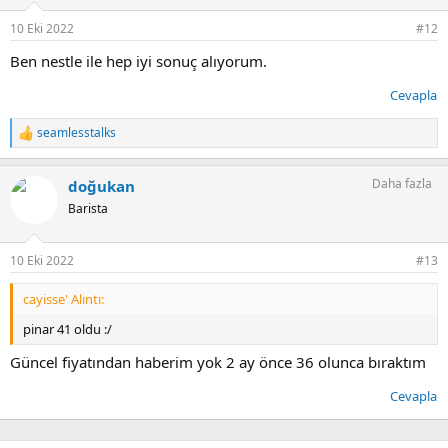
10 Eki 2022
#12
Ben nestle ile hep iyi sonuç alıyorum.
Cevapla
seamlesstalks
T
e
p
Daha fazla
doğukan
k
i
Barista
l
e
r
10 Eki 2022
#13
:
cayisse' Alıntı:
pinar 41 oldu :/
Güncel fiyatından haberim yok 2 ay önce 36 olunca bıraktım
Cevapla