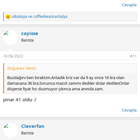
Cevapla
utkukaya
ve
coffeebeansantalya
T
e
p
cayisse
k
i
Barista
l
e
r
10 Eki 2022
#11
:
doğukan' Alıntı:
Buzdağını ben bıraktım.Anladık kriz var da 9 ay once 16 lira olan
damacana 36 lira.Sorunca mazot zammı dedıler dolar dedıler.Onlar
düşerse fıyat hıc dusmuyor çıkınca ama anında zam.
pinar 41 oldu :/
Cevapla
Cleverfan
Barista