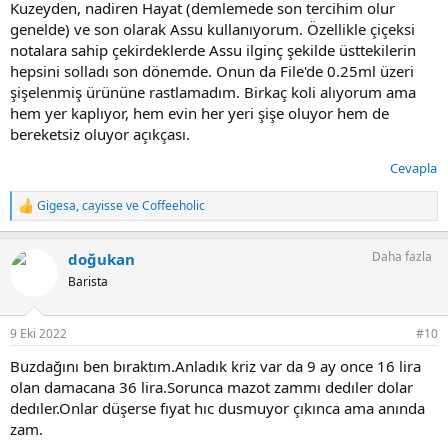
Kuzeyden, nadiren Hayat (demlemede son tercihim olur
genelde) ve son olarak Assu kullanıyorum. Özellikle çiçeksi
notalara sahip çekirdeklerde Assu ilginç şekilde üsttekilerin
hepsini solladı son dönemde. Onun da File'de 0.25ml üzeri
şişelenmiş ürününe rastlamadım. Birkaç koli alıyorum ama
hem yer kaplıyor, hem evin her yeri şişe oluyor hem de
bereketsiz oluyor açıkçası.
Cevapla
Gigesa
,
cayisse
ve
Coffeeholic
T
e
p
Daha fazla
doğukan
k
i
Barista
l
e
r
9 Eki 2022
#10
:
Buzdağını ben bıraktım.Anladık kriz var da 9 ay once 16 lira
olan damacana 36 lira.Sorunca mazot zammı dedıler dolar
dedıler.Onlar düşerse fıyat hıc dusmuyor çıkınca ama anında
zam.