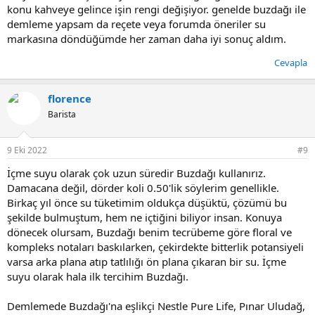
konu kahveye gelince işin rengi değişiyor. genelde buzdağı ile
demleme yapsam da reçete veya forumda öneriler su
markasına döndüğümde her zaman daha iyi sonuç aldım.
Cevapla
florence
Barista
9 Eki 2022
#9
İçme suyu olarak çok uzun süredir Buzdağı kullanırız.
Damacana değil, dörder koli 0.50'lik söylerim genellikle.
Birkaç yıl önce su tüketimim oldukça düşüktü, çözümü bu
şekilde bulmuştum, hem ne içtiğini biliyor insan. Konuya
dönecek olursam, Buzdağı benim tecrübeme göre floral ve
kompleks notaları baskılarken, çekirdekte bitterlik potansiyeli
varsa arka plana atıp tatlılığı ön plana çıkaran bir su. İçme
suyu olarak hala ilk tercihim Buzdağı.
Demlemede Buzdağı'na eşlikçi Nestle Pure Life, Pınar Uludağ,