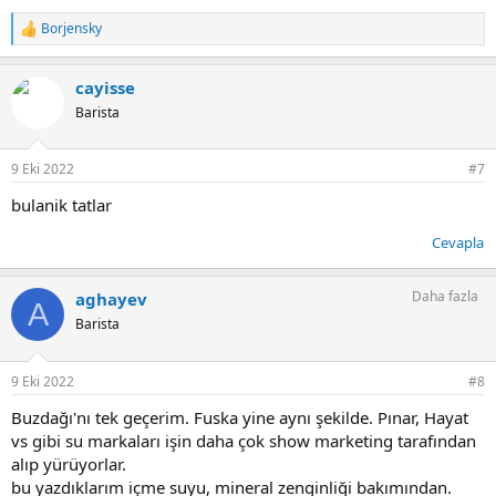
Borjensky
T
e
p
cayisse
k
i
Barista
l
e
r
9 Eki 2022
#7
:
bulanik tatlar
Cevapla
Daha fazla
aghayev
A
Barista
9 Eki 2022
#8
Buzdağı'nı tek geçerim. Fuska yine aynı şekilde. Pınar, Hayat
vs gibi su markaları işin daha çok show marketing tarafından
alıp yürüyorlar.
bu yazdıklarım içme suyu, mineral zenginliği bakımından.