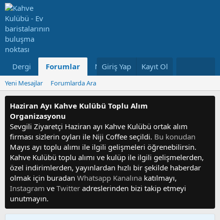
Dergi
Forumlar
Neler Yeni
Giriş Yap
Kayıt Ol
Kullanıcılar
Yeni Mesajlar
Forumlarda Ara
Haziran Ayı Kahve Kulübü Toplu Alım
Organizasyonu
Sevgili Ziyaretçi Haziran ayı Kahve Kulübü ortak alım
firması sizlerin oyları ile Niji Coffee seçildi.
Bu konudan
Mayıs ayı toplu alımı ile ilgili gelişmeleri öğrenebilirsin.
Kahve Kulübü toplu alımı ve kulüp ile ilgili gelişmelerden,
özel indirimlerden, yayınlardan hızlı bir şekilde haberdar
olmak için buradan
Whatsapp Kanalına
katılmayı,
Instagram
ve
Twitter
adreslerinden bizi takip etmeyi
unutmayın.