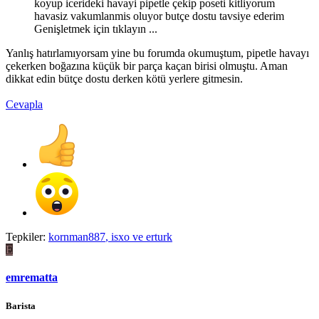
koyup icerideki havayi pipetle çekip poseti kitliyorum
havasiz vakumlanmis oluyor butçe dostu tavsiye ederim
Genişletmek için tıklayın ...
Yanlış hatırlamıyorsam yine bu forumda okumuştum, pipetle havayı
çekerken boğazına küçük bir parça kaçan birisi olmuştu. Aman
dikkat edin bütçe dostu derken kötü yerlere gitmesin.
Cevapla
Tepkiler:
kornman887
,
isxo
ve
erturk
E
emrematta
Barista