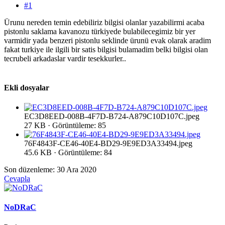
#1
Ürunu nereden temin edebiliriz bilgisi olanlar yazabilirmi acaba
pistonlu saklama kavanozu türkiyede bulabilecegimiz bir yer
varmidir yada benzeri pistonlu seklinde ürunü evak olarak aradim
fakat turkiye ile ilgili bir satis bilgisi bulamadim belki bilgisi olan
tecrubeli arkadaslar vardir tesekkurler..
Ekli dosyalar
EC3D8EED-008B-4F7D-B724-A879C10D107C.jpeg
27 KB · Görüntüleme: 85
76F4843F-CE46-40E4-BD29-9E9ED3A33494.jpeg
45.6 KB · Görüntüleme: 84
Son düzenleme:
30 Ara 2020
Cevapla
NoDRaC