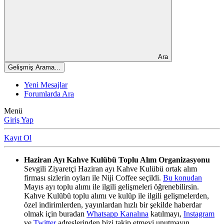
Ara
Gelişmiş Arama...
Yeni Mesajlar
Forumlarda Ara
Menü
Giriş Yap
Kayıt Ol
Haziran Ayı Kahve Kulübü Toplu Alım Organizasyonu
Sevgili Ziyaretçi Haziran ayı Kahve Kulübü ortak alım
firması sizlerin oyları ile Niji Coffee seçildi.
Bu konudan
Mayıs ayı toplu alımı ile ilgili gelişmeleri öğrenebilirsin.
Kahve Kulübü toplu alımı ve kulüp ile ilgili gelişmelerden,
özel indirimlerden, yayınlardan hızlı bir şekilde haberdar
olmak için buradan
Whatsapp Kanalına
katılmayı,
Instagram
ve
Twitter
adreslerinden bizi takip etmeyi unutmayın.