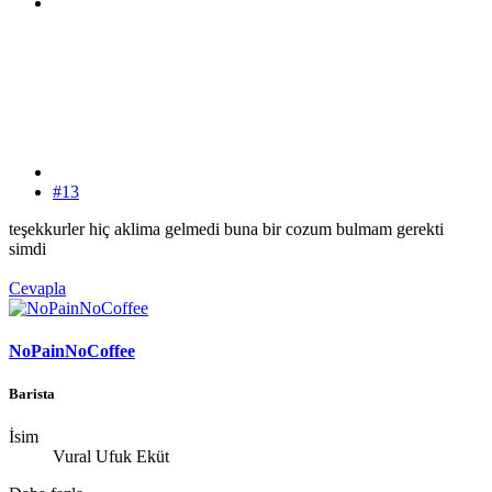
#13
teşekkurler hiç aklima gelmedi buna bir cozum bulmam gerekti
simdi
Cevapla
NoPainNoCoffee
Barista
İsim
Vural Ufuk Eküt