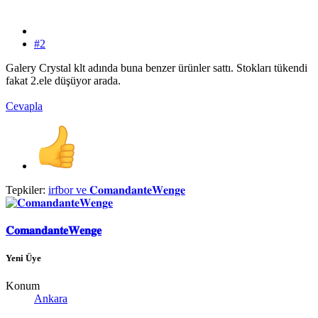
#2
Galery Crystal klt adında buna benzer ürünler sattı. Stokları tükendi
fakat 2.ele düşüyor arada.
Cevapla
Tepkiler:
irfbor
ve
𝐂𝐨𝐦𝐚𝐧𝐝𝐚𝐧𝐭𝐞𝐖𝐞𝐧𝐠𝐞
𝐂𝐨𝐦𝐚𝐧𝐝𝐚𝐧𝐭𝐞𝐖𝐞𝐧𝐠𝐞
Yeni Üye
Konum
Ankara