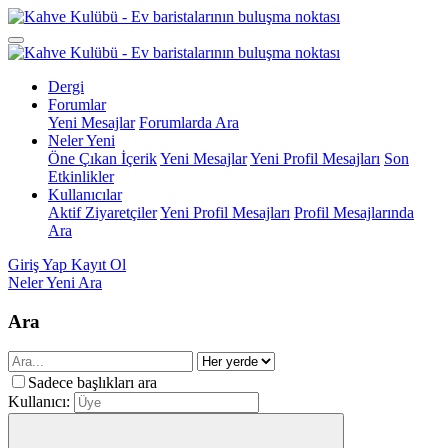
Dergi
Forumlar
Yeni Mesajlar
Forumlarda Ara
Neler Yeni
Öne Çıkan İçerik
Yeni Mesajlar
Yeni Profil Mesajları
Son
Etkinlikler
Kullanıcılar
Aktif Ziyaretçiler
Yeni Profil Mesajları
Profil Mesajlarında
Ara
Giriş Yap
Kayıt Ol
Neler Yeni
Ara
Ara
Sadece başlıkları ara
Kullanıcı: