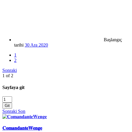
Başlangıç
tarihi
30 Ara 2020
1
2
Sonraki
1 of 2
Sayfaya git
Git
Sonraki
Son
𝐂𝐨𝐦𝐚𝐧𝐝𝐚𝐧𝐭𝐞𝐖𝐞𝐧𝐠𝐞