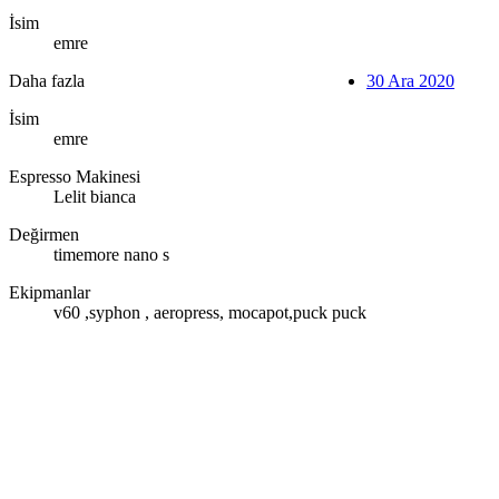
İsim
emre
Daha fazla
30 Ara 2020
İsim
emre
Espresso Makinesi
Lelit bianca
Değirmen
timemore nano s
Ekipmanlar
v60 ,syphon , aeropress, mocapot,puck puck