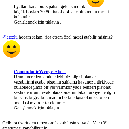
fiyatları bana biraz pahalı geldi şimdilik
küçük boyları 70 80 lira olsa 4 tane alıp mutlu mesut
kullanılır.
Genişletmek için tıklayın ...
@etozlu
hocam selam, rica etsem özel mesaj atabilir misiniz?
𝐂𝐨𝐦𝐚𝐧𝐝𝐚𝐧𝐭𝐞𝐖𝐞𝐧𝐠𝐞' Alıntı:
Ürunu nereden temin edebiliriz bilgisi olanlar
yazabilirmi acaba pistonlu saklama kavanozu türkiyede
bulabilecegimiz bir yer varmidir yada benzeri pistonlu
seklinde ürunü evak olarak aradim fakat turkiye ile ilgili
bir satis bilgisi bulamadim belki bilgisi olan tecrubeli
arkadaslar vardir tesekkurler..
Genişletmek için tıklayın ...
Gelbura üzerinden timemore bakabilirsiniz, ya da Vacu Vin
araştırması yapabilirsiniz.