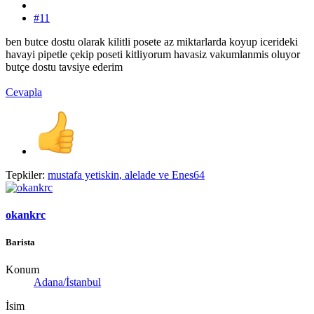
#11
ben butce dostu olarak kilitli posete az miktarlarda koyup icerideki
havayi pipetle çekip poseti kitliyorum havasiz vakumlanmis oluyor
butçe dostu tavsiye ederim
Cevapla
Tepkiler:
mustafa yetiskin
,
alelade
ve
Enes64
okankrc
Barista
Konum
Adana/İstanbul
İsim