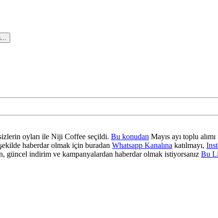
...
zlerin oyları ile Niji Coffee seçildi.
Bu konudan
Mayıs ayı toplu alımı 
ir şekilde haberdar olmak için buradan
Whatsapp Kanalına
katılmayı,
Ins
 güncel indirim ve kampanyalardan haberdar olmak istiyorsanız
Bu L