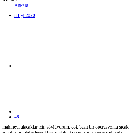
Ankara
8 Eyl 2020
#8
makineyi alacaklar için söylüyorum, çok basit bir operasyonla sıcak
su çıkışını iptal ederek flow profiling olayına girip eğlenceli anlar