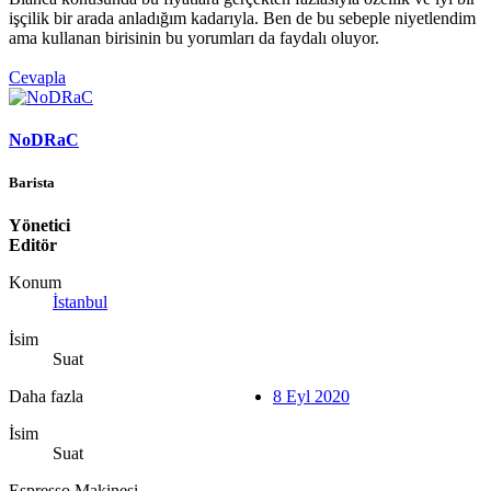
işçilik bir arada anladığım kadarıyla. Ben de bu sebeple niyetlendim
ama kullanan birisinin bu yorumları da faydalı oluyor.
Cevapla
NoDRaC
Barista
Yönetici
Editör
Konum
İstanbul
İsim
Suat
Daha fazla
8 Eyl 2020
İsim
Suat
Espresso Makinesi