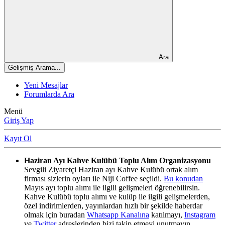
Ara
Gelişmiş Arama...
Yeni Mesajlar
Forumlarda Ara
Menü
Giriş Yap
Kayıt Ol
Haziran Ayı Kahve Kulübü Toplu Alım Organizasyonu
Sevgili Ziyaretçi Haziran ayı Kahve Kulübü ortak alım
firması sizlerin oyları ile Niji Coffee seçildi.
Bu konudan
Mayıs ayı toplu alımı ile ilgili gelişmeleri öğrenebilirsin.
Kahve Kulübü toplu alımı ve kulüp ile ilgili gelişmelerden,
özel indirimlerden, yayınlardan hızlı bir şekilde haberdar
olmak için buradan
Whatsapp Kanalına
katılmayı,
Instagram
ve
Twitter
adreslerinden bizi takip etmeyi unutmayın.