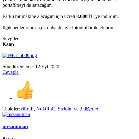
portafiltreyi de satacağım.
Farklı bir makine alacağım için ücreti
8.000TL
'ye indirdim.
İlgilenenler olursa çok daha detaylı fotoğraflar iletebilirim.
Sevgiler
Kaan
Son düzenleme:
12 Eyl 2020
Cevapla
Tepkiler:
riffraff
,
NoDRaC
,
SirJohn
ve 2 diğerleri
mrsandman
Barista