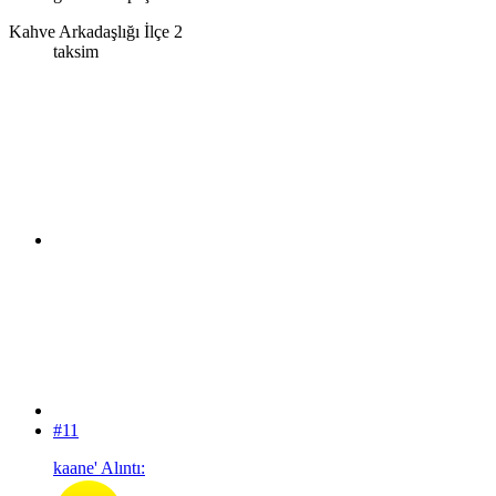
Kahve Arkadaşlığı İlçe 2
taksim
#11
kaane' Alıntı: