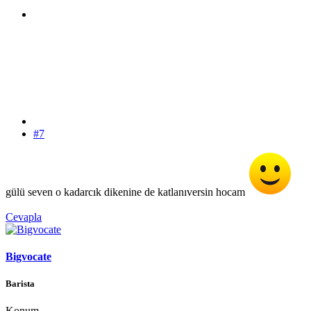
#7
gülü seven o kadarcık dikenine de katlanıversin hocam
Cevapla
Bigvocate
Barista
Konum