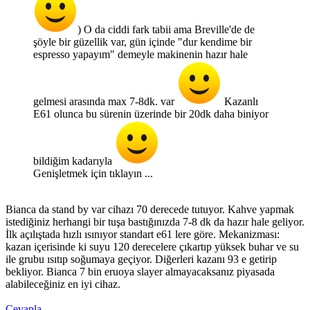
) O da ciddi fark tabii ama Breville'de de
şöyle bir güzellik var, gün içinde "dur kendime bir
espresso yapayım" demeyle makinenin hazır hale
gelmesi arasında max 7-8dk. var
Kazanlı
E61 olunca bu sürenin üzerinde bir 20dk daha biniyor
bildiğim kadarıyla
Genişletmek için tıklayın ...
Bianca da stand by var cihazı 70 derecede tutuyor. Kahve yapmak
istediğiniz herhangi bir tuşa bastığınızda 7-8 dk da hazır hale geliyor.
İlk açılıştada hızlı ısınıyor standart e61 lere göre. Mekanizması:
kazan içerisinde ki suyu 120 derecelere çıkartıp yüksek buhar ve su
ile grubu ısıtıp soğumaya geçiyor. Diğerleri kazanı 93 e getirip
bekliyor. Bianca 7 bin eruoya slayer almayacaksanız piyasada
alabileceğiniz en iyi cihaz.
Cevapla