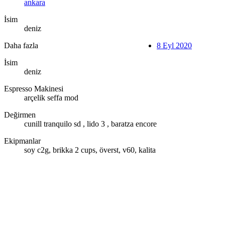
ankara
İsim
deniz
Daha fazla
8 Eyl 2020
İsim
deniz
Espresso Makinesi
arçelik seffa mod
Değirmen
cunill tranquilo sd , lido 3 , baratza encore
Ekipmanlar
soy c2g, brikka 2 cups, överst, v60, kalita