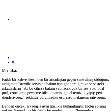
#1
Merhaba,
Farklı bir kahve sitesinden bir arkadaştan geçen sene almış olduğum,
aldığımda Breville servisine bakım için gönderdiğim ve servisteki
arkadaşların "abi bu cihaza bakım yapılacak çok bir şey yok, pırıl
pırıl, contalarda gevşeme bile olmamış, genel temizlik yapıp geri
gönderiyoruz" şeklinde yorumladığı espresso makinemi satıyorum.
Benden önceki arkadaşla aynı titizlikte kullanılmıştır, hiçbir sorunu
yoktur. Yanında az bir farkla bu modele uygun "bottomless"