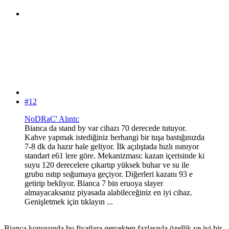
#12
NoDRaC' Alıntı:
Bianca da stand by var cihazı 70 derecede tutuyor.
Kahve yapmak istediğiniz herhangi bir tuşa bastığınızda
7-8 dk da hazır hale geliyor. İlk açılıştada hızlı ısınıyor
standart e61 lere göre. Mekanizması: kazan içerisinde ki
suyu 120 derecelere çıkartıp yüksek buhar ve su ile
grubu ısıtıp soğumaya geçiyor. Diğerleri kazanı 93 e
getirip bekliyor. Bianca 7 bin eruoya slayer
almayacaksanız piyasada alabileceğiniz en iyi cihaz.
Genişletmek için tıklayın ...
Bianca konusunda bu fiyatlara gerçekten fazlasıyla özellik ve iyi bir