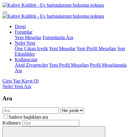
Dergi
Forumlar
Yeni Mesajlar
Forumlarda Ara
Neler Yeni
Öne Çıkan İçerik
Yeni Mesajlar
Yeni Profil Mesajları
Son
Etkinlikler
Kullanıcılar
Aktif Ziyaretçiler
Yeni Profil Mesajları
Profil Mesajlarında
Ara
Giriş Yap
Kayıt Ol
Neler Yeni
Ara
Ara
Sadece başlıkları ara
Kullanıcı: