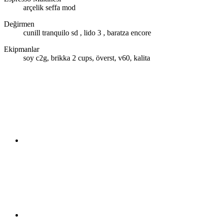
arçelik seffa mod
Değirmen
cunill tranquilo sd , lido 3 , baratza encore
Ekipmanlar
soy c2g, brikka 2 cups, överst, v60, kalita