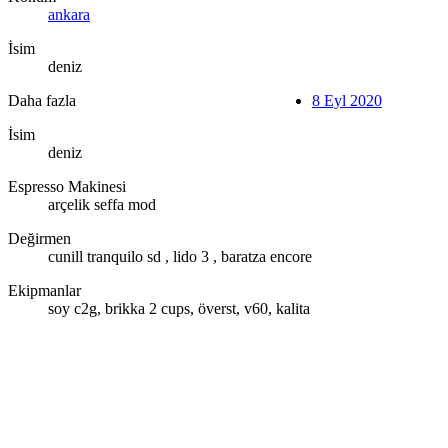
ankara
İsim
deniz
Daha fazla
8 Eyl 2020
İsim
deniz
Espresso Makinesi
arçelik seffa mod
Değirmen
cunill tranquilo sd , lido 3 , baratza encore
Ekipmanlar
soy c2g, brikka 2 cups, överst, v60, kalita