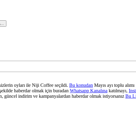
...
zlerin oyları ile Niji Coffee seçildi.
Bu konudan
Mayıs ayı toplu alımı 
ir şekilde haberdar olmak için buradan
Whatsapp Kanalına
katılmayı,
Ins
 güncel indirim ve kampanyalardan haberdar olmak istiyorsanız
Bu L